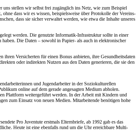
ns stellen wir selbst frei zugänglich ins Netz, wie zum Beispiel
ohne dass wir es wissen, beispielsweise über Protokolle der Vereins-
chen, dass sie sicher verwaltet werden, wie etwa die Inhalte unseres
legt werden. Die genutzte Informatik-Infrastruktur sollte in einer
n haben. Die Daten – sowohl in Papier- als auch in elektronischer
n ihren Versicherten für einen Bonus anbieten, ihre Gesundheitsdaten
direkten oder indirekten Nutzen aus den Daten generieren, die sie den
endarbeiterinnen und Jugendarbeiter in der Soziokulturellen
r Publikum online auf dem gerade angesagten Medium abholen.
gen Plattform weitergeführt werden. In der Arbeit mit Kindern und
Fragen zum Einsatz von neuen Medien. Mitarbeitende benötigen hohe
rsendete Pro Juventute erstmals Elternbriefe, ab 1992 gab es das
he. Heute ist eine ebenfalls rund um die Uhr erreichbare Multi-