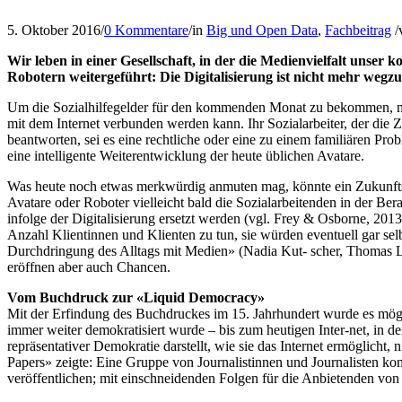
5. Oktober 2016
/
0 Kommentare
/
in
Big und Open Data
,
Fachbeitrag
/
Wir leben in einer Gesellschaft, in der die Medienvielfalt unser
Robotern weitergeführt: Die Digitalisierung ist nicht mehr wegzu
Um die Sozialhilfegelder für den kommenden Monat zu bekommen, muss
mit dem Internet verbunden werden kann. Ihr Sozialarbeiter, der die Z
beantworten, sei es eine rechtliche oder eine zu einem familiären Probl
eine intelligente Weiterentwicklung der heute üblichen Avatare.
Was heute noch etwas merkwürdig anmuten mag, könnte ein Zukunftssz
Avatare oder Roboter vielleicht bald die Sozialarbeitenden in der Ber
infolge der Digitalisierung ersetzt werden (vgl. Frey & Osborne, 2013
Anzahl Klientinnen und Klienten zu tun, sie würden eventuell gar sel
Durchdringung des Alltags mit Medien» (Nadia Kut- scher, Thomas Le
eröffnen aber auch Chancen.
Vom Buchdruck zur «Liquid Democracy»
Mit der Erfindung des Buchdruckes im 15. Jahrhundert wurde es mögli
immer weiter demokratisiert wurde – bis zum heutigen Inter-net, in 
repräsentativer Demokratie darstellt, wie sie das Internet ermöglicht, 
Papers» zeigte: Eine Gruppe von Journalistinnen und Journalisten k
veröffentlichen; mit einschneidenden Folgen für die Anbietenden v