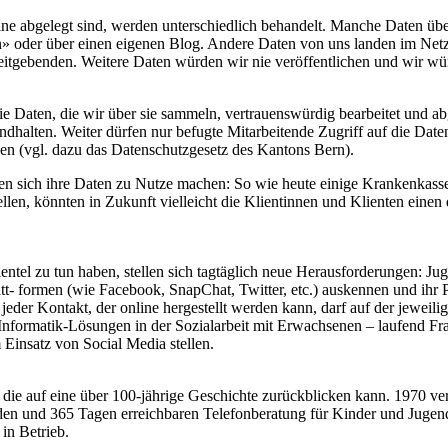
 abgelegt sind, werden unterschiedlich behandelt. Manche Daten über u
 oder über einen eigenen Blog. Andere Daten von uns landen im Netz, 
eitgebenden. Weitere Daten würden wir nie veröffentlichen und wir wüns
 Daten, die wir über sie sammeln, vertrauenswürdig bearbeitet und abge
ndhalten. Weiter dürfen nur befugte Mitarbeitende Zugriff auf die Date
en (vgl. dazu das Datenschutzgesetz des Kantons Bern).
nen sich ihre Daten zu Nutze machen: So wie heute einige Krankenkasse
len, könnten in Zukunft vielleicht die Klientinnen und Klienten einen 
entel zu tun haben, stellen sich tagtäglich neue Herausforderungen: Jug
tt- formen (wie Facebook, SnapChat, Twitter, etc.) auskennen und ih
eder Kontakt, der online hergestellt werden kann, darf auf der jeweili
en Informatik-Lösungen in der Sozialarbeit mit Erwachsenen – laufend 
Einsatz von Social Media stellen.
e, die auf eine über 100-jährige Geschichte zurückblicken kann. 1970 ve
 und 365 Tagen erreichbaren Telefonberatung für Kinder und Jugendlic
in Betrieb.