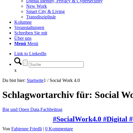
Digital Identity, Privacy & Cybersecurity
New Work
Smart City & Living
Transdisziplinär
Kolumne
Veranstaltungen
Schreiben Sie mit
Über uns
Menü
Menü
Link to LinkedIn
x
Du bist hier:
Startseite
1
/
Social Work 4.0
Schlagwortarchiv für:
Social Wo
Big und Open Data
,
Fachbeitrag
#SocialWork4.0 #Digital 
Von
Fabienne Friedli
|
0 Kommentare