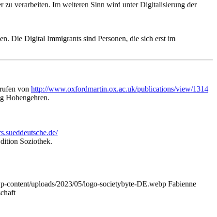
 zu verarbeiten. Im weiteren Sinn wird unter Digitalisierung der
en. Die Digital Immigrants sind Personen, die sich erst im
erufen von
http://www.oxfordmartin.ox.ac.uk/publications/view/1314
lag Hohengehren.
rs.sueddeutsche.de/
Edition Soziothek.
wp-content/uploads/2023/05/logo-societybyte-DE.webp
Fabienne
chaft