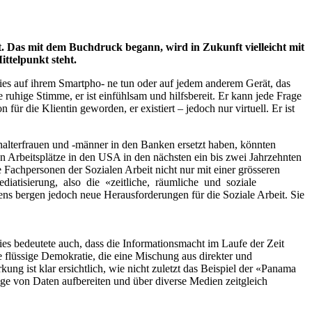
rt. Das mit dem Buchdruck begann, wird in Zukunft vielleicht mit
ittelpunkt steht.
es auf ihrem Smartpho- ne tun oder auf jedem anderem Gerät, das
 ruhige Stimme, er ist einfühlsam und hilfsbereit. Er kann jede Frage
für die Klientin geworden, er existiert – jedoch nur virtuell. Er ist
alterfrauen und -männer in den Banken ersetzt haben, könnten
len Arbeitsplätze in den USA in den nächsten ein bis zwei Jahrzehnten
e Fachpersonen der Sozialen Arbeit nicht nur mit einer grösseren
Mediatisierung, also die «zeitliche, räumliche und soziale
ns bergen jedoch neue Herausforderungen für die Soziale Arbeit. Sie
es bedeutete auch, dass die Informationsmacht im Laufe der Zeit
 flüssige Demokratie, die eine Mischung aus direkter und
kung ist klar ersichtlich, wie nicht zuletzt das Beispiel der «Panama
ge von Daten aufbereiten und über diverse Medien zeitgleich