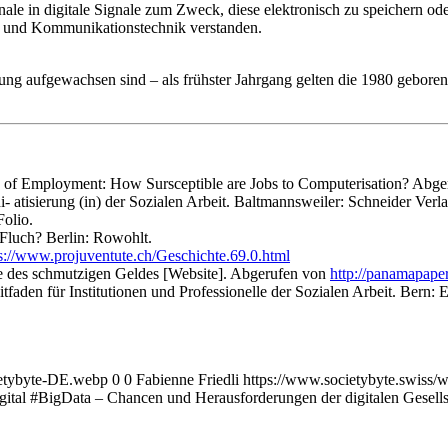
le in digitale Signale zum Zweck, diese elektronisch zu speichern oder
s- und Kommunikationstechnik verstanden.
erung aufgewachsen sind – als frühster Jahrgang gelten die 1980 geboren
e of Employment: How Sursceptible are Jobs to Computerisation? Abg
 atisierung (in) der Sozialen Arbeit. Baltmannsweiler: Schneider Ver
Folio.
 Fluch? Berlin: Rowohlt.
s://www.projuventute.ch/Geschichte.69.0.html
e des schmutzigen Geldes [Website]. Abgerufen von
http://panamapape
tfaden für Institutionen und Professionelle der Sozialen Arbeit. Bern: 
ietybyte-DE.webp
0
0
Fabienne Friedli
https://www.societybyte.swiss/
ital #BigData – Chancen und Herausforderungen der digitalen Gesells