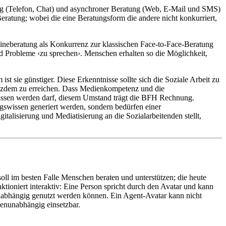
ng (Telefon, Chat) und asynchroner Beratung (Web, E-Mail und SMS)
ratung; wobei die eine Beratungsform die andere nicht konkurriert,
ineberatung als Konkurrenz zur klassischen Face-to-Face-Beratung
d Probleme ‹zu sprechen›. Menschen erhalten so die Möglichkeit,
t sie günstiger. Diese Erkenntnisse sollte sich die Soziale Arbeit zu
otzdem zu erreichen. Dass Medienkompetenz und die
rlassen werden darf, diesem Umstand trägt die BFH Rechnung.
gswissen generiert werden, sondern bedürfen einer
talisierung und Mediatisierung an die Sozialarbeitenden stellt,
soll im besten Falle Menschen beraten und unterstützen; die heute
tioniert interaktiv: Eine Person spricht durch den Avatar und kann
nabhängig genutzt werden können. Ein Agent-Avatar kann nicht
onenunabhängig einsetzbar.