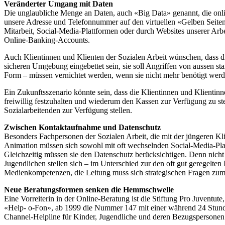
Veränderter Umgang mit Daten
Die unglaubliche Menge an Daten, auch «Big Data» genannt, die online
unsere Adresse und Telefonnummer auf den virtuellen «Gelben Seiten»
Mitarbeit, Social-Media-Plattformen oder durch Websites unserer Arb
Online-Banking-Accounts.
Auch Klientinnen und Klienten der Sozialen Arbeit wünschen, dass die
sicheren Umgebung eingebettet sein, sie soll Angriffen von aussen sta
Form – müssen vernichtet werden, wenn sie nicht mehr benötigt werd
Ein Zukunftsszenario könnte sein, dass die Klientinnen und Klientin
freiwillig festzuhalten und wiederum den Kassen zur Verfügung zu stel
Sozialarbeitenden zur Verfügung stellen.
Zwischen Kontaktaufnahme und Datenschutz
Besonders Fachpersonen der Sozialen Arbeit, die mit der jüngeren Kli
Animation müssen sich sowohl mit oft wechselnden Social-Media-Pla
Gleichzeitig müssen sie den Datenschutz berücksichtigen. Denn nicht j
Jugendlichen stellen sich – im Unterschied zur den oft gut geregelt
Medienkompetenzen, die Leitung muss sich strategischen Fragen zum 
Neue Beratungsformen senken die Hemmschwelle
Eine Vorreiterin in der Online-Beratung ist die Stiftung Pro Juventut
«Help- o-Fon», ab 1999 die Nummer 147 mit einer während 24 Stunden
Channel-Helpline für Kinder, Jugendliche und deren Bezugspersonen 