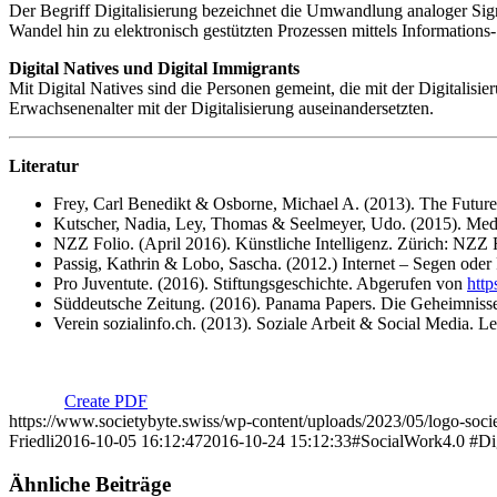
Der Begriff Digitalisierung bezeichnet die Umwandlung analoger Signa
Wandel hin zu elektronisch gestützten Prozessen mittels Information
Digital Natives und Digital Immigrants
Mit Digital Natives sind die Personen gemeint, die mit der Digitalisi
Erwachsenenalter mit der Digitalisierung auseinandersetzten.
Literatur
Frey, Carl Benedikt & Osborne, Michael A. (2013). The Futur
Kutscher, Nadia, Ley, Thomas & Seelmeyer, Udo. (2015). Medi-
NZZ Folio. (April 2016). Künstliche Intelligenz. Zürich: NZZ 
Passig, Kathrin & Lobo, Sascha. (2012.) Internet – Segen oder
Pro Juventute. (2016). Stiftungsgeschichte. Abgerufen von
http
Süddeutsche Zeitung. (2016). Panama Papers. Die Geheimniss
Verein sozialinfo.ch. (2013). Soziale Arbeit & Social Media. Lei
Create PDF
https://www.societybyte.swiss/wp-content/uploads/2023/05/logo-soc
Friedli
2016-10-05 16:12:47
2016-10-24 15:12:33
#SocialWork4.0 #Dig
Ähnliche Beiträge