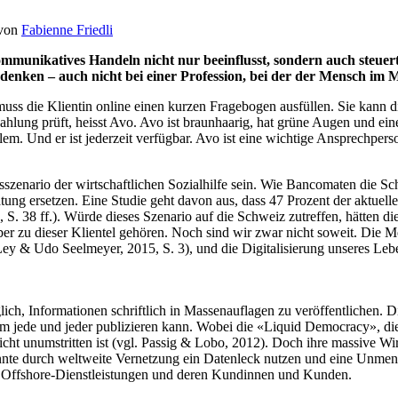
von
Fabienne Friedli
 kommunikatives Handeln nicht nur beeinflusst, sondern auch steue
denken – auch nicht bei einer Profession, bei der der Mensch im M
 die Klientin online einen kurzen Fragebogen ausfüllen. Sie kann di
ahlung prüft, heisst Avo. Avo ist braunhaarig, hat grüne Augen und eine
em. Und er ist jederzeit verfügbar. Avo ist eine wichtige Ansprechperson 
enario der wirtschaftlichen Sozialhilfe sein. Wie Bancomaten die Sch
atung ersetzen. Eine Studie geht davon aus, dass 47 Prozent der aktuel
, S. 38 ff.). Würde dieses Szenario auf die Schweiz zutreffen, hätten di
ber zu dieser Klientel gehören. Noch sind wir zwar nicht soweit. Die 
y & Udo Seelmeyer, 2015, S. 3), und die Digitalisierung unseres Lebe
ch, Informationen schriftlich in Massenauflagen zu veröffentlichen. Di
dem jede und jeder publizieren kann. Wobei die «Liquid Democracy», die
nicht unumstritten ist (vgl. Passig & Lobo, 2012). Doch ihre massive Wir
onnte durch weltweite Vernetzung ein Datenleck nutzen und eine Unmen
on Offshore-Dienstleistungen und deren Kundinnen und Kunden.