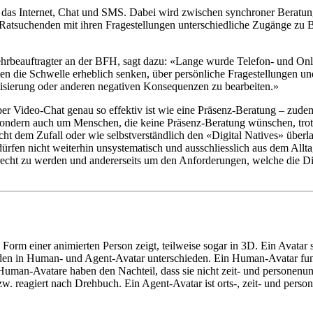
, das Internet, Chat und SMS. Dabei wird zwischen synchroner Beratu
atsuchenden mit ihren Fragestellungen unterschiedliche Zugänge zu Be
hrbeauftragter an der BFH, sagt dazu: «Lange wurde Telefon- und Onl
en die Schwelle erheblich senken, über persönliche Fragestellungen un
isierung oder anderen negativen Konsequenzen zu bearbeiten.»
r Video-Chat genau so effektiv ist wie eine Präsenz-Beratung – zudem is
 sondern auch um Menschen, die keine Präsenz-Beratung wünschen, tr
icht dem Zufall oder wie selbstverständlich den «Digital Natives» übe
rfen nicht weiterhin unsystematisch und ausschliesslich aus dem Allta
recht zu werden und andererseits um den Anforderungen, welche die Digi
 Form einer animierten Person zeigt, teilweise sogar in 3D. Ein Avatar 
erden in Human- und Agent-Avatar unterschieden. Ein Human-Avatar funk
Human-Avatare haben den Nachteil, dass sie nicht zeit- und personenu
bzw. reagiert nach Drehbuch. Ein Agent-Avatar ist orts-, zeit- und pers