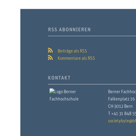
RSS ABONNIEREN
Beiträge als RSS
Kommentare als RSS
KONTAKT
Berner Fachho
Falkenplatz 16
CH-3012 Bern
T +41 31 848 5
societybyte@bf