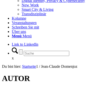
Digital Identity, Privacy & Cybersecurity
New Work
Smart City & Living
Transdisziplinär
Kolumne
Veranstaltungen
Schreiben Sie mit
Über uns
Menü
Menü
Link to LinkedIn
x
Du bist hier:
Startseite
1
/
Jean-Claude Domenjoz
AUTOR