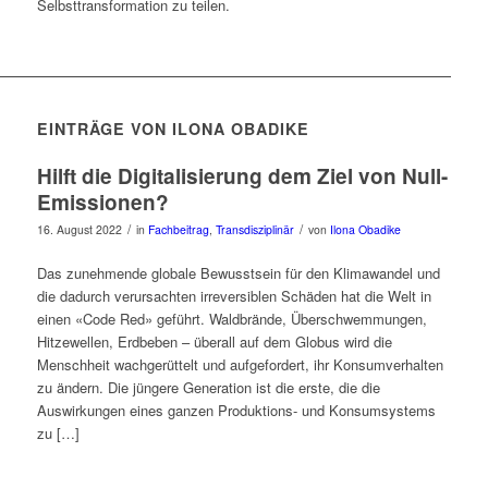
Selbsttransformation zu teilen.
EINTRÄGE VON ILONA OBADIKE
Hilft die Digitalisierung dem Ziel von Null-
Emissionen?
/
/
16. August 2022
in
Fachbeitrag
,
Transdisziplinär
von
Ilona Obadike
Das zunehmende globale Bewusstsein für den Klimawandel und
die dadurch verursachten irreversiblen Schäden hat die Welt in
einen «Code Red» geführt. Waldbrände, Überschwemmungen,
Hitzewellen, Erdbeben – überall auf dem Globus wird die
Menschheit wachgerüttelt und aufgefordert, ihr Konsumverhalten
zu ändern. Die jüngere Generation ist die erste, die die
Auswirkungen eines ganzen Produktions- und Konsumsystems
zu […]