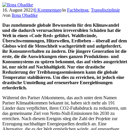
16. August 2022
/
0 Kommentare
/
in
Fachbeitrag
,
Transdisziplinär
/
von
Ilona Obadike
Das zunehmende globale Bewusstsein für den Klimawandel
und die dadurch verursachten irreversiblen Schäden hat die
Welt in einen «Code Red» geführt. Waldbrände,
Überschwemmungen, Hitzewellen, Erdbeben – überall auf dem
Globus wird die Menschheit wachgerüttelt und aufgefordert,
ihr Konsumverhalten zu ändern.
Die jüngere Generation ist die
erste, die die Auswirkungen eines ganzen Produktions- und
Konsumsystems zu spüren bekommt, das auf vieles ausgerichtet
ist, nur nicht auf Nachhaltigkeit. Nur eine drastische
Reduzierung der Treibhausgasemissionen kann die globale
Temperatur stabilisieren. Um dies zu erreichen, ist jedoch eine
drastische Umstellung auf erneuerbare Energielösungen
erforderlich.
Während des Pariser Abkommens, das auch unter dem Namen
Pariser Klimaabkommen bekannt ist, haben sich mehr als 191
Länder dazu verpflichtet, ihren CO2-Fußabdruck zu reduzieren, um
das gemeinsame Ziel von Netto-Null-Emissionen bis 2030 zu
erreichen. Nach diesem Ereignis stieg die Zahl der Projekte zur
Erzeugung nachhaltiger Energiequellen deutlich an. Eine
Alternative, die es der Welt ermöglichen würde, auf erneuerbare