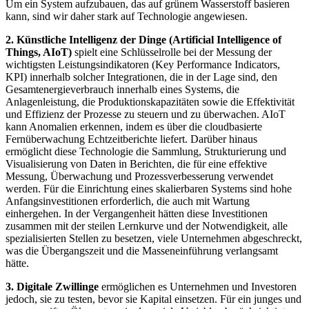
Um ein System aufzubauen, das auf grünem Wasserstoff basieren
kann, sind wir daher stark auf Technologie angewiesen.
2. Künstliche Intelligenz der Dinge (Artificial Intelligence of
Things, AIoT)
spielt eine Schlüsselrolle bei der Messung der
wichtigsten Leistungsindikatoren (Key Performance Indicators,
KPI) innerhalb solcher Integrationen, die in der Lage sind, den
Gesamtenergieverbrauch innerhalb eines Systems, die
Anlagenleistung, die Produktionskapazitäten sowie die Effektivität
und Effizienz der Prozesse zu steuern und zu überwachen. AIoT
kann Anomalien erkennen, indem es über die cloudbasierte
Fernüberwachung Echtzeitberichte liefert. Darüber hinaus
ermöglicht diese Technologie die Sammlung, Strukturierung und
Visualisierung von Daten in Berichten, die für eine effektive
Messung, Überwachung und Prozessverbesserung verwendet
werden. Für die Einrichtung eines skalierbaren Systems sind hohe
Anfangsinvestitionen erforderlich, die auch mit Wartung
einhergehen. In der Vergangenheit hätten diese Investitionen
zusammen mit der steilen Lernkurve und der Notwendigkeit, alle
spezialisierten Stellen zu besetzen, viele Unternehmen abgeschreckt,
was die Übergangszeit und die Masseneinführung verlangsamt
hätte.
3. Digitale Zwillinge
ermöglichen es Unternehmen und Investoren
jedoch, sie zu testen, bevor sie Kapital einsetzen. Für ein junges und