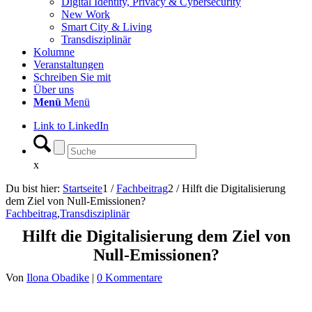
Digital Identity, Privacy & Cybersecurity
New Work
Smart City & Living
Transdisziplinär
Kolumne
Veranstaltungen
Schreiben Sie mit
Über uns
Menü
Menü
Link to LinkedIn
x
Du bist hier:
Startseite
1
/
Fachbeitrag
2
/
Hilft die Digitalisierung
dem Ziel von Null-Emissionen?
Fachbeitrag
,
Transdisziplinär
Hilft die Digitalisierung dem Ziel von
Null-Emissionen?
Von
Ilona Obadike
|
0 Kommentare