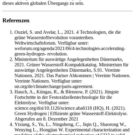
dieses aktiven globalen Übergangs zu sein.
Referenzen
Ouziel, S. und Avelar, L., 2021. 4 Technologien, die die
grüne Wasserstoffrevolution vorantreiben.
Weltwirtschaftsforum. Verfügbar unter:
weforum.org/agenda/2021/06/4-technologies-accelerating-
green-hydrogen- revolution.
Ministerium für auswärtige Angelegenheiten Dänemarks,
2021. Grüner Wasserstoff-Kompaktkatalog. Ministerium für
auswärtige Angelegenheiten Dänemarks, S.91. Vereinte
Nationen, 2021. Das Pariser Abkommen | Vereinte Nationen.
Vereinte Nationen. Verfügbar unter:
un.org/de/climatechange/paris-agreement.
Hauch, A., Küngas, R., & Blennow, P. (2021). Jüngste
Fortschritte in der Festoxidzellentechnologie für die
Elektrolyse. Verfügbar unter:
science.org/doi/10.1126/science.aba6118 (HQ), H. (2021).
Green Hydrogen | Effiziente grüne Wasserstoff-Elektrolyse.
Abgerufen am 8. Dezember 2021
Yixiang, S., Yu, L., Ningsheng, C., Jiqin Q., Shaorong W.,
Wenying L., Hongjian W. Experimental characterization and