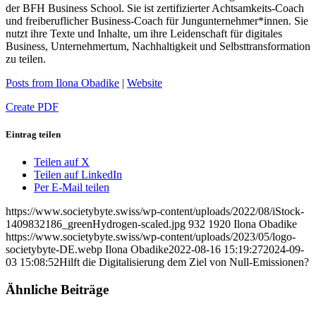
der BFH Business School. Sie ist zertifizierter Achtsamkeits-Coach
und freiberuflicher Business-Coach für Jungunternehmer*innen. Sie
nutzt ihre Texte und Inhalte, um ihre Leidenschaft für digitales
Business, Unternehmertum, Nachhaltigkeit und Selbsttransformation
zu teilen.
Posts from Ilona Obadike
|
Website
Create PDF
Eintrag teilen
Teilen auf X
Teilen auf LinkedIn
Per E-Mail teilen
https://www.societybyte.swiss/wp-content/uploads/2022/08/iStock-
1409832186_greenHydrogen-scaled.jpg
932
1920
Ilona Obadike
https://www.societybyte.swiss/wp-content/uploads/2023/05/logo-
societybyte-DE.webp
Ilona Obadike
2022-08-16 15:19:27
2024-09-
03 15:08:52
Hilft die Digitalisierung dem Ziel von Null-Emissionen?
Ähnliche Beiträge