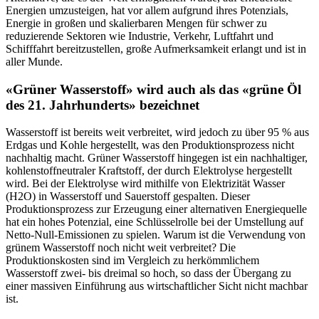
Energien umzusteigen, hat vor allem aufgrund ihres Potenzials,
Energie in großen und skalierbaren Mengen für schwer zu
reduzierende Sektoren wie Industrie, Verkehr, Luftfahrt und
Schifffahrt bereitzustellen, große Aufmerksamkeit erlangt und ist in
aller Munde.
«Grüner Wasserstoff» wird auch als das «grüne Öl
des 21. Jahrhunderts» bezeichnet
Wasserstoff ist bereits weit verbreitet, wird jedoch zu über 95 % aus
Erdgas und Kohle hergestellt, was den Produktionsprozess nicht
nachhaltig macht. Grüner Wasserstoff hingegen ist ein nachhaltiger,
kohlenstoffneutraler Kraftstoff, der durch Elektrolyse hergestellt
wird. Bei der Elektrolyse wird mithilfe von Elektrizität Wasser
(H2O) in Wasserstoff und Sauerstoff gespalten. Dieser
Produktionsprozess zur Erzeugung einer alternativen Energiequelle
hat ein hohes Potenzial, eine Schlüsselrolle bei der Umstellung auf
Netto-Null-Emissionen zu spielen. Warum ist die Verwendung von
grünem Wasserstoff noch nicht weit verbreitet? Die
Produktionskosten sind im Vergleich zu herkömmlichem
Wasserstoff zwei- bis dreimal so hoch, so dass der Übergang zu
einer massiven Einführung aus wirtschaftlicher Sicht nicht machbar
ist.