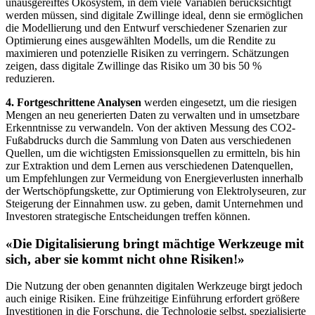
unausgereiftes Ökosystem, in dem viele Variablen berücksichtigt
werden müssen, sind digitale Zwillinge ideal, denn sie ermöglichen
die Modellierung und den Entwurf verschiedener Szenarien zur
Optimierung eines ausgewählten Modells, um die Rendite zu
maximieren und potenzielle Risiken zu verringern. Schätzungen
zeigen, dass digitale Zwillinge das Risiko um 30 bis 50 %
reduzieren.
4. Fortgeschrittene Analysen
werden eingesetzt, um die riesigen
Mengen an neu generierten Daten zu verwalten und in umsetzbare
Erkenntnisse zu verwandeln. Von der aktiven Messung des CO2-
Fußabdrucks durch die Sammlung von Daten aus verschiedenen
Quellen, um die wichtigsten Emissionsquellen zu ermitteln, bis hin
zur Extraktion und dem Lernen aus verschiedenen Datenquellen,
um Empfehlungen zur Vermeidung von Energieverlusten innerhalb
der Wertschöpfungskette, zur Optimierung von Elektrolyseuren, zur
Steigerung der Einnahmen usw. zu geben, damit Unternehmen und
Investoren strategische Entscheidungen treffen können.
«Die Digitalisierung bringt mächtige Werkzeuge mit
sich, aber sie kommt nicht ohne Risiken!»
Die Nutzung der oben genannten digitalen Werkzeuge birgt jedoch
auch einige Risiken. Eine frühzeitige Einführung erfordert größere
Investitionen in die Forschung, die Technologie selbst, spezialisierte