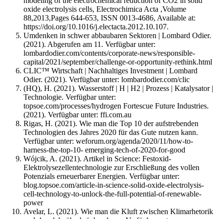
modeling of the electrochemical reduction of CO2 in solid
oxide electrolysis cells, Electrochimica Acta ,Volume
88,2013,Pages 644-653, ISSN 0013-4686, Available at:
https://doi.org/10.1016/j.electacta.2012.10.107.
Umdenken in schwer abbaubaren Sektoren | Lombard Odier.
(2021). Abgerufen am 11. Verfügbar unter:
lombardodier.com/contents/corporate-news/responsible-
capital/2021/september/challenge-or-opportunity-rethink.html
CLIC™ Wirtschaft | Nachhaltiges Investment | Lombard
Odier. (2021). Verfügbar unter: lombardodier.com/clic
(HQ), H. (2021). Wasserstoff | H | H2 | Prozess | Katalysator |
Technologie. Verfügbar unter:
topsoe.com/processes/hydrogen Fortescue Future Industries.
(2021). Verfügbar unter: ffi.com.au
Rigas, H. (2021). Wie man die Top 10 der aufstrebenden
Technologien des Jahres 2020 für das Gute nutzen kann.
Verfügbar unter: weforum.org/agenda/2020/11/how-to-
harness-the-top-10- emerging-tech-of-2020-for-good
Wójcik, A. (2021). Artikel in Science: Festoxid-
Elektrolysezellentechnologie zur Erschließung des vollen
Potenzials erneuerbarer Energien. Verfügbar unter:
blog.topsoe.com/article-in-science-solid-oxide-electrolysis-
cell-technology-to-unlock-the-full-potential-of-renewable-
power
Avelar, L. (2021). Wie man die Kluft zwischen Klimarhetorik