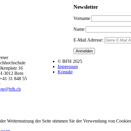
Newsletter
Vorname
Name
E-Mail Adresse:
rner
© BFH 2025
chhochschule
Impressum
lkenplatz 16
Kontakt
H-3012 Bern
+41 31 848 55
0
byte@bfh.ch
 der Weiternutzung der Seite stimmen Sie der Verwendung von Cookies
passen