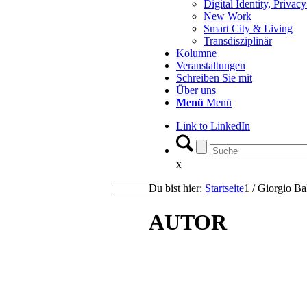
Digital Identity, Priva
New Work
Smart City & Living
Transdisziplinär
Kolumne
Veranstaltungen
Schreiben Sie mit
Über uns
Menü
Menü
Link to LinkedIn
x
Du bist hier:
Startseite
1
/
Giorgio Ba
AUTOR