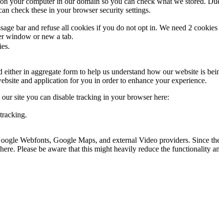
s on your computer in our domain so you can check what we stored. Due
an check these in your browser security settings.
ge bar and refuse all cookies if you do not opt in. We need 2 cookies t
r window or new a tab.
ies.
ed either in aggregate form to help us understand how our website is be
ebsite and application for you in order to enhance your experience.
o our site you can disable tracking in your browser here:
tracking.
 Google Webfonts, Google Maps, and external Video providers. Since the
ere. Please be aware that this might heavily reduce the functionality a
.