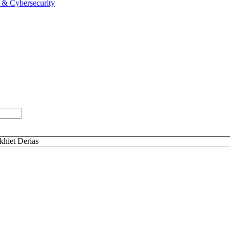
cy & Cybersecurity
khiet Derias