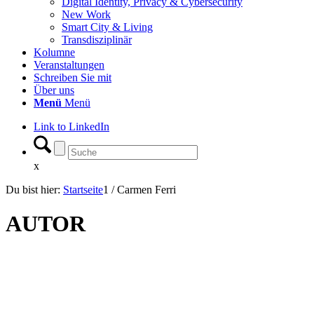
Digital Identity, Privacy & Cybersecurity
New Work
Smart City & Living
Transdisziplinär
Kolumne
Veranstaltungen
Schreiben Sie mit
Über uns
Menü
Menü
Link to LinkedIn
x
Du bist hier:
Startseite
1
/
Carmen Ferri
AUTOR