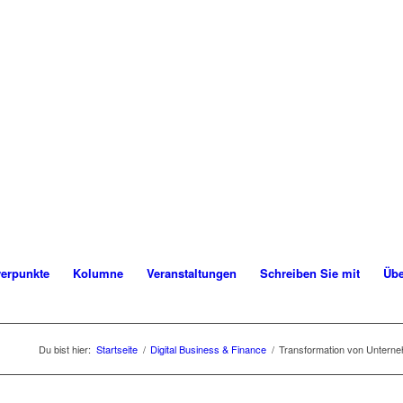
erpunkte
Kolumne
Veranstaltungen
Schreiben Sie mit
Übe
Du bist hier:
Startseite
/
Digital Business & Finance
/
Transformation von Unterneh