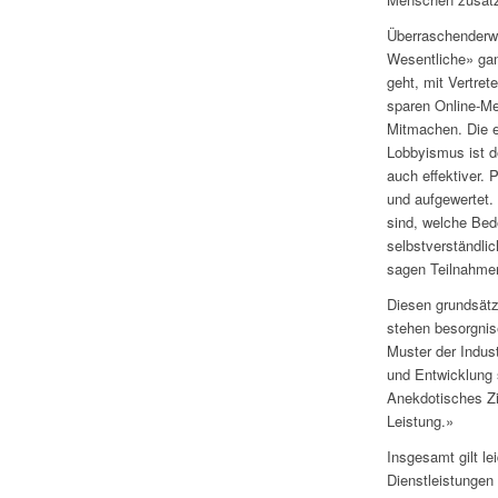
Überraschenderw
Wesentliche» ga
geht, mit Vertre
sparen Online-Me
Mitmachen. Die e
Lobbyismus ist de
auch effektiver. 
und aufgewertet. 
sind, welche Bed
selbstverständli
sagen Teilnahme
Diesen grundsätz
stehen besorgnis
Muster der Indust
und Entwicklung s
Anekdotisches Zi
Leistung.»
Insgesamt gilt l
Dienstleistungen 