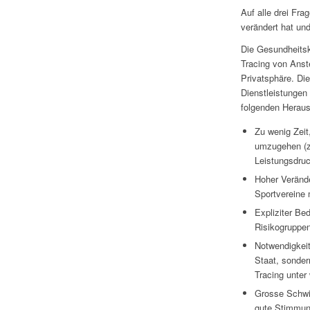
Auf alle drei Fra
verändert hat und
Die Gesundheitsk
Tracing von Anst
Privatsphäre. Di
Dienstleistungen
folgenden Heraus
Zu wenig Zei
umzugehen (z
Leistungsdruc
Hoher Veränd
Sportvereine
Expliziter Be
Risikogruppen
Notwendigkeit,
Staat, sonder
Tracing unter
Grosse Schwie
gute Stimmung