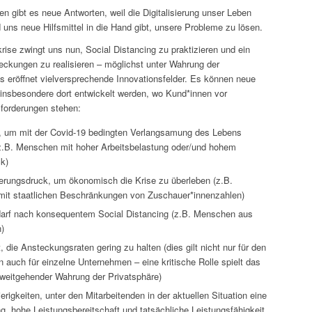
gen gibt es neue Antworten, weil die Digitalisierung unser Leben
 uns neue Hilfsmittel in die Hand gibt, unsere Probleme zu lösen.
rise zwingt uns nun, Social Distancing zu praktizieren und ein
eckungen zu realisieren – möglichst unter Wahrung der
es eröffnet vielversprechende Innovationsfelder. Es können neue
 insbesondere dort entwickelt werden, wo Kund*innen vor
forderungen stehen:
t, um mit der Covid-19 bedingten Verlangsamung des Lebens
.B. Menschen mit hoher Arbeitsbelastung oder/und hohem
k)
erungsdruck, um ökonomisch die Krise zu überleben (z.B.
 mit staatlichen Beschränkungen von Zuschauer*innenzahlen)
darf nach konsequentem Social Distancing (z.B. Menschen aus
)
 die Ansteckungsraten gering zu halten (dies gilt nicht nur für den
n auch für einzelne Unternehmen – eine kritische Rolle spielt das
 weitgehender Wahrung der Privatsphäre)
rigkeiten, unter den Mitarbeitenden in der aktuellen Situation eine
, hohe Leistungsbereitschaft und tatsächliche Leistungsfähigkeit