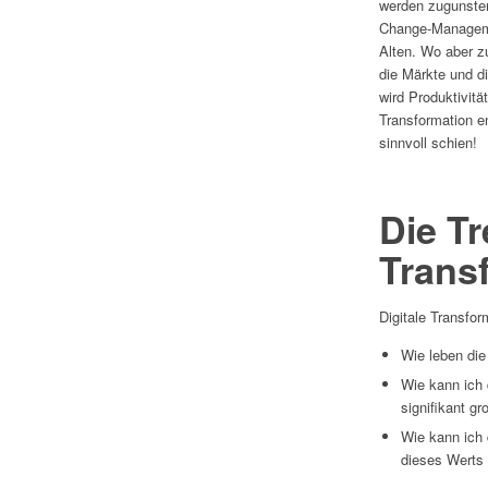
werden zugunsten
Change-Managemen
Alten. Wo aber z
die Märkte und d
wird Produktivitä
Transformation en
sinnvoll schien!
Die Tr
Trans
Digitale Transfor
Wie leben di
Wie kann ich 
signifikant g
Wie kann ich
dieses Werts 