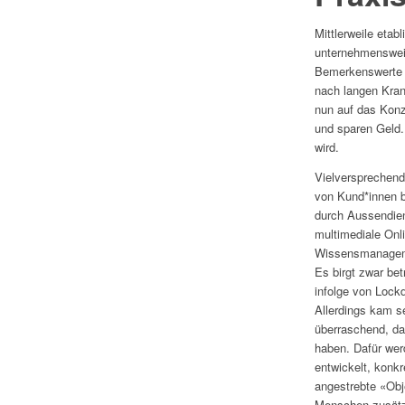
Mittlerweile etab
unternehmenswei
Bemerkenswerte E
nach langen Kran
nun auf das Konz
und sparen Geld. 
wird.
Vielversprechend
von Kund*innen b
durch Aussendien
multimediale Onl
Wissensmanagemen
Es birgt zwar bet
infolge von Lock
Allerdings kam s
überraschend, das
haben. Dafür we
entwickelt, konkr
angestrebte «Obj
Menschen zusätzl