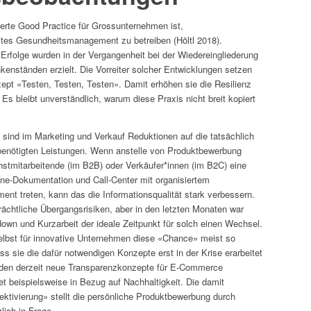
lierte Good Practice für Grossunternehmen ist,
tes Gesundheitsmanagement zu betreiben (Höltl 2018).
rfolge wurden in der Vergangenheit bei der Wiedereingliederung
kenständen erzielt. Die Vorreiter solcher Entwicklungen setzen
ept «Testen, Testen, Testen». Damit erhöhen sie die Resilienz
Es bleibt unverständlich, warum diese Praxis nicht breit kopiert
 sind im Marketing und Verkauf Reduktionen auf die tatsächlich
enötigten Leistungen. Wenn anstelle von Produktbewerbung
stmitarbeitende (im B2B) oder Verkäufer*innen (im B2C) eine
ine-Dokumentation und Call-Center mit organisiertem
t treten, kann das die Informationsqualität stark verbessern.
rächtliche Übergangsrisiken, aber in den letzten Monaten war
down und Kurzarbeit der ideale Zeitpunkt für solch einen Wechsel.
elbst für innovative Unternehmen diese «Chance» meist so
s sie die dafür notwendigen Konzepte erst in der Krise erarbeitet
rden derzeit neue Transparenzkonzepte für E-Commerce
et beispielsweise in Bezug auf Nachhaltigkeit. Die damit
ektivierung» stellt die persönliche Produktbewerbung durch
ich in Frage.