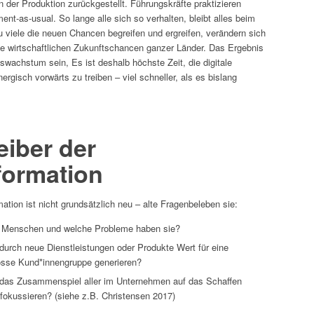
 der Produktion zurückgestellt. Führungskräfte praktizieren
t-as-usual. So lange alle sich so verhalten, bleibt alles beim
u viele die neuen Chancen begreifen und ergreifen, verändern sich
ie wirtschaftlichen Zukunftschancen ganzer Länder. Das Ergebnis
tswachstum sein, Es ist deshalb höchste Zeit, die digitale
ergisch vorwärts zu treiben – viel schneller, als es bislang
eiber der
formation
mation ist nicht grundsätzlich neu – alte Fragenbeleben sie:
e Menschen und welche Probleme haben sie?
durch neue Dienstleistungen oder Produkte Wert für eine
rosse Kund*innengruppe generieren?
 das Zusammenspiel aller im Unternehmen auf das Schaffen
fokussieren? (siehe z.B. Christensen 2017)