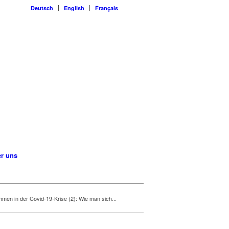
Deutsch
English
Français
r uns
men in der Covid-19-Krise (2): Wie man sich...