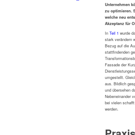
Unternehmen kö
zu optimieren. 
welche neu ent
Akzeptanz für O
In
Teil 1
wurde dar
stark verändern 
Bezug auf die Aus
stattfindenden ge
Transformationsb
Fassade der Kur
Dienstleistungsse
umgestellt. Gleic
aus. Bildlich ge
und übersehen da
Nebeneinander vo
bei vielen schaf
werden.
Praxi