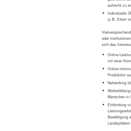
aufrecht zu e
Individuelle 
(z.B. Eltern 
Vielversprechend
oder Institutione
sich das Interess
Online-Leistu
mit einer Kom
Online-Inform
Produktion a
Networking üb
Weiterbildung
Menschen in K
Einbindung vo
Leistungserbr
Bewältigung 
Landspitälern