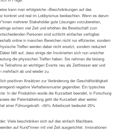
eise kann man erfolgreiche «Beschränkungen auf das
nz konkret und real im Lobbyismus beobachten. Wenn es darum
ter*innen mehrerer Stakeholder gute Lösungen vorzubereiten,
etings extrem viel Zeit und erhöhen die Bereitschaft zum
ntscheidenden Personen sind schlicht einfacher verfügbar.
shalb online in manchen Bereichen nicht nur effizienter, sondern
Physische Treffen werden dabei nicht ersetzt, sondern reduziert
Dabei fällt auf, dass einige der Involvierten sich nun unsicher
eutung die physischen Treffen haben. Sie nehmen die bislang
che Teilnahme an wichtigen Events neu als Zeitfresser war und
n mehrfach ab und wieder zu.
lich positiven Ansätzen zur Veränderung der Geschäftstätigkeit
erregend negative Verhaltensmuster gegenüber. Ein typisches
rie: In der Produktion wurde die Kurzarbeit beendet, in Forschung
owie der Patentabteilung geht die Kurzarbeit aber weiter.
tat einer Führungskraft: «50% Arbeitszeit bedeutet 25%
eider: Viele beschränken sich auf das einfach Machbare.
werden auf Kund*innen mit viel Zeit ausgerichtet. Innovationen