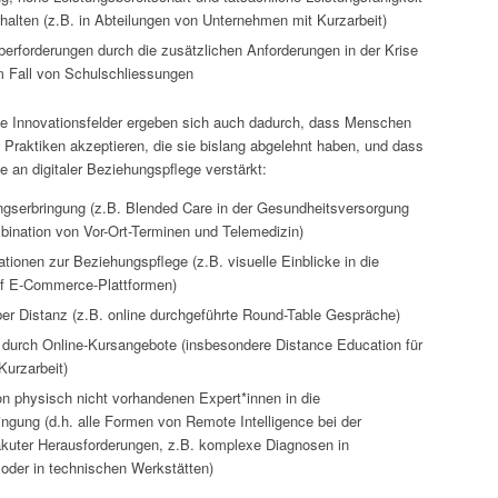
rhalten (z.B. in Abteilungen von Unternehmen mit Kurzarbeit)
Überforderungen durch die zusätzlichen Anforderungen in der Krise
im Fall von Schulschliessungen
e Innovationsfelder ergeben sich auch dadurch, dass Menschen
n Praktiken akzeptieren, die sie bislang abgelehnt haben, und dass
e an digitaler Beziehungspflege verstärkt:
ngserbringung (z.B. Blended Care in der Gesundheitsversorgung
bination von Vor-Ort-Terminen und Telemedizin)
ationen zur Beziehungspflege (z.B. visuelle Einblicke in die
uf E-Commerce-Plattformen)
er Distanz (z.B. online durchgeführte Round-Table Gespräche)
 durch Online-Kursangebote (insbesondere Distance Education für
urzarbeit)
n physisch nicht vorhandenen Expert*innen in die
ingung (d.h. alle Formen von Remote Intelligence bei der
akuter Herausforderungen, z.B. komplexe Diagnosen in
 oder in technischen Werkstätten)