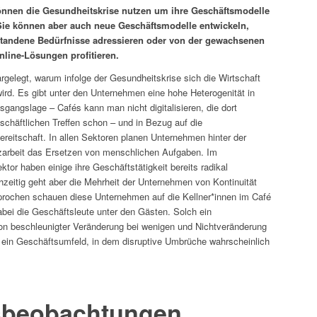
nnen die Gesundheitskrise nutzen um ihre Geschäftsmodelle
Sie können aber auch neue Geschäftsmodelle entwickeln,
standene Bedürfnisse adressieren oder von der gewachsenen
nline-Lösungen profitieren.
gelegt, warum infolge der Gesundheitskrise sich die Wirtschaft
wird. Es gibt unter den Unternehmen eine hohe Heterogenität in
gangslage – Cafés kann man nicht digitalisieren, die dort
schäftlichen Treffen schon – und in Bezug auf die
ereitschaft. In allen Sektoren planen Unternehmen hinter der
zarbeit das Ersetzen von menschlichen Aufgaben. Im
ktor haben einige ihre Geschäftstätigkeit bereits radikal
hzeitig geht aber die Mehrheit der Unternehmen von Kontinuität
sprochen schauen diese Unternehmen auf die Kellner*innen im Café
bei die Geschäftsleute unter den Gästen. Solch ein
n beschleunigter Veränderung bei wenigen und Nichtveränderung
ft ein Geschäftsumfeld, in dem disruptive Umbrüche wahrscheinlich
sbeobachtungen