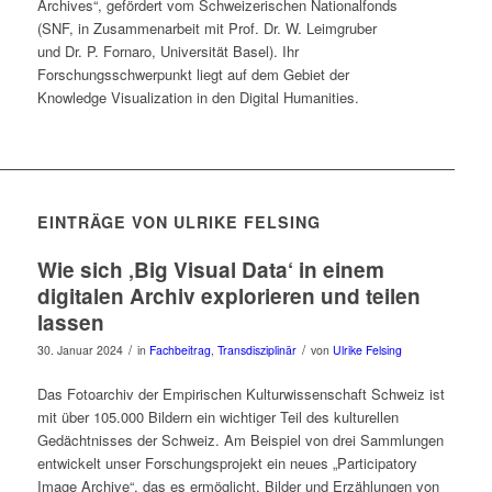
Archives“, gefördert vom Schweizerischen Nationalfonds
(SNF, in Zusammenarbeit mit Prof. Dr. W. Leimgruber
und Dr. P. Fornaro, Universität Basel). Ihr
Forschungsschwerpunkt liegt auf dem Gebiet der
Knowledge Visualization in den Digital Humanities.
EINTRÄGE VON ULRIKE FELSING
Wie sich ‚Big Visual Data‘ in einem
digitalen Archiv explorieren und teilen
lassen
/
/
30. Januar 2024
in
Fachbeitrag
,
Transdisziplinär
von
Ulrike Felsing
Das Fotoarchiv der Empirischen Kulturwissenschaft Schweiz ist
mit über 105.000 Bildern ein wichtiger Teil des kulturellen
Gedächtnisses der Schweiz. Am Beispiel von drei Sammlungen
entwickelt unser Forschungsprojekt ein neues „Participatory
Image Archive“, das es ermöglicht, Bilder und Erzählungen von