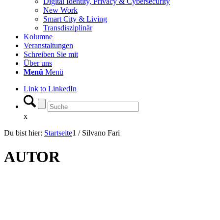
Digital Identity, Privacy & Cybersecurity
New Work
Smart City & Living
Transdisziplinär
Kolumne
Veranstaltungen
Schreiben Sie mit
Über uns
Menü
Menü
Link to LinkedIn
x
Du bist hier:
Startseite
1
/
Silvano Fari
AUTOR