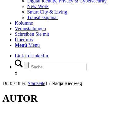
Digital Identity, Privacy & Cybersecurity
New Work
Smart City & Living
Transdisziplinär
Kolumne
Veranstaltungen
Schreiben Sie mit
Über uns
Menü
Menü
Link to LinkedIn
x
Du bist hier:
Startseite
1
/
Nadja Riedweg
AUTOR