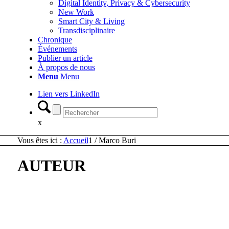
Digital Identity, Privacy & Cybersecurity
New Work
Smart City & Living
Transdisciplinaire
Chronique
Événements
Publier un article
À propos de nous
Menu
Menu
Lien vers LinkedIn
x
Vous êtes ici :
Accueil
1
/
Marco Buri
AUTEUR