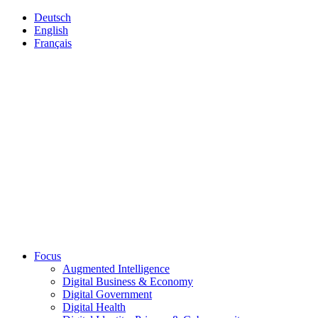
Deutsch
English
Français
Focus
Augmented Intelligence
Digital Business & Economy
Digital Government
Digital Health