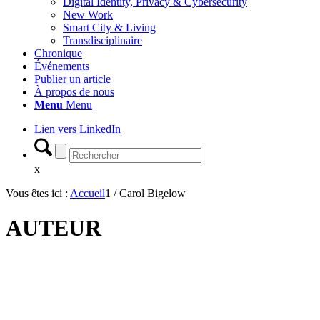
Digital Identity, Privacy & Cybersecurity
New Work
Smart City & Living
Transdisciplinaire
Chronique
Événements
Publier un article
À propos de nous
Menu
Menu
Lien vers LinkedIn
x
Vous êtes ici :
Accueil
1
/
Carol Bigelow
AUTEUR