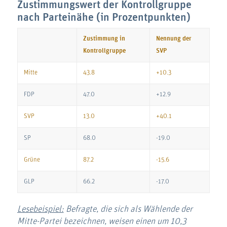
Zustimmungswert der Kontrollgruppe
nach Parteinähe
(in Prozentpunkten)
Zustimmung in
Nennung der
Kontrollgruppe
SVP
Mitte
43.8
+10.3
FDP
47.0
+12.9
SVP
13.0
+40.1
SP
68.0
-19.0
Grüne
87.2
-15.6
GLP
66.2
-17.0
Lesebeispiel:
Befragte, die sich als Wählende der
Mitte-Partei bezeichnen, weisen einen um 10,3