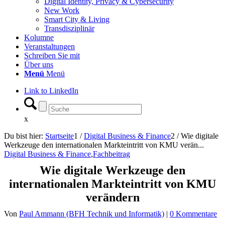
Digital Identity, Privacy & Cybersecurity
New Work
Smart City & Living
Transdisziplinär
Kolumne
Veranstaltungen
Schreiben Sie mit
Über uns
Menü
Menü
Link to LinkedIn
x
Du bist hier:
Startseite
1
/
Digital Business & Finance
2
/
Wie digitale
Werkzeuge den internationalen Markteintritt von KMU verän...
Digital Business & Finance
,
Fachbeitrag
Wie digitale Werkzeuge den
internationalen Markteintritt von KMU
verändern
Von
Paul Ammann (BFH Technik und Informatik)
|
0 Kommentare