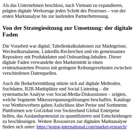
Als das Unternehmen beschloss, nach Vietnam zu expandieren,
prägten digitale Werkzeuge jeden Schritt des Prozesses – von der
ersten Marktanalyse bis zur laufenden Partnerbetreuung.
Von der Strategiesitzung zur Umsetzung: der digitale
Faden
Die Vorarbeit war digital: Tabellenkalkulationen zur Marktgrösse,
Wechselkursalarme, LinkedIn-Recherchen und ein gemeinsames
Repository mit Produktdaten und Onboarding-Inhalten. Dieser
digitale Faden verwandelte den Markteintritt in einen
evidenzbasierten Prozess mit geringenr Reibungsverlusten zwischen
verschiedenen Datenquellen.
Auch die Bedarfsermittlung stützte sich auf digitale Methoden.
Suchdaten, B2B-Marktplätze und Social Listening – die
systematische Analyse von Social-Media-Diskussionen – zeigten,
welche Segmente Mikrozerspanungslösungen beschaffen. Kataloge
von Wettbewerbern gaben Aufschluss über Preise und Sortimente.
Plattformen wie GoGlobal von Switzerland Global Enterprise
helfen, das Auslandspotenzial zu quantifizieren und Entscheidungen
zu beschleunigen. Weitere Ressourcen zur digitalen Marktanalyse
finden sich unter:
https://going-international.com/market-research/