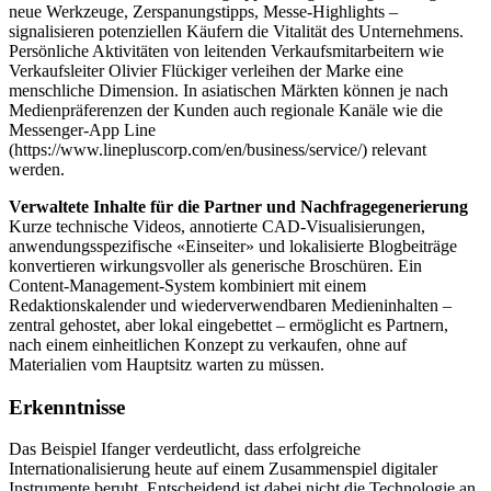
neue Werkzeuge, Zerspanungstipps, Messe-Highlights –
signalisieren potenziellen Käufern die Vitalität des Unternehmens.
Persönliche Aktivitäten von leitenden Verkaufsmitarbeitern wie
Verkaufsleiter Olivier Flückiger verleihen der Marke eine
menschliche Dimension. In asiatischen Märkten können je nach
Medienpräferenzen der Kunden auch regionale Kanäle wie die
Messenger-App Line
(https://www.linepluscorp.com/en/business/service/) relevant
werden.
Verwaltete Inhalte für die Partner und Nachfragegenerierung
Kurze technische Videos, annotierte CAD-Visualisierungen,
anwendungsspezifische «Einseiter» und lokalisierte Blogbeiträge
konvertieren wirkungsvoller als generische Broschüren. Ein
Content-Management-System kombiniert mit einem
Redaktionskalender und wiederverwendbaren Medieninhalten –
zentral gehostet, aber lokal eingebettet – ermöglicht es Partnern,
nach einem einheitlichen Konzept zu verkaufen, ohne auf
Materialien vom Hauptsitz warten zu müssen.
Erkenntnisse
Das Beispiel Ifanger verdeutlicht, dass erfolgreiche
Internationalisierung heute auf einem Zusammenspiel digitaler
Instrumente beruht. Entscheidend ist dabei nicht die Technologie an