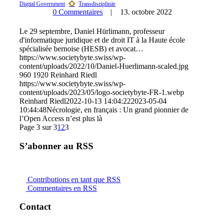
0 Commentaires
13. octobre 2022
Le 29 septembre, Daniel Hürlimann, professeur
d'informatique juridique et de droit IT à la Haute école
spécialisée bernoise (HESB) et avocat…
https://www.societybyte.swiss/wp-
content/uploads/2022/10/Daniel-Huerlimann-scaled.jpg
960
1920
Reinhard Riedl
https://www.societybyte.swiss/wp-
content/uploads/2023/05/logo-societybyte-FR-1.webp
Reinhard Riedl
2022-10-13 14:04:22
2023-05-04
10:44:48
Nécrologie, en français : Un grand pionnier de
l’Open Access n’est plus là
Page 3 sur 3
1
2
3
S’abonner au RSS
Contributions en tant que RSS
Commentaires en RSS
Contact