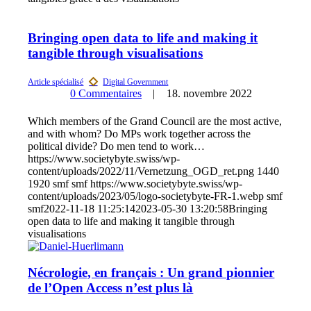
Bringing open data to life and making it
tangible through visualisations
0 Commentaires
18. novembre 2022
Which members of the Grand Council are the most active,
and with whom? Do MPs work together across the
political divide? Do men tend to work…
https://www.societybyte.swiss/wp-
content/uploads/2022/11/Vernetzung_OGD_ret.png
1440
1920
smf smf
https://www.societybyte.swiss/wp-
content/uploads/2023/05/logo-societybyte-FR-1.webp
smf
smf
2022-11-18 11:25:14
2023-05-30 13:20:58
Bringing
open data to life and making it tangible through
visualisations
Nécrologie, en français : Un grand pionnier
de l’Open Access n’est plus là