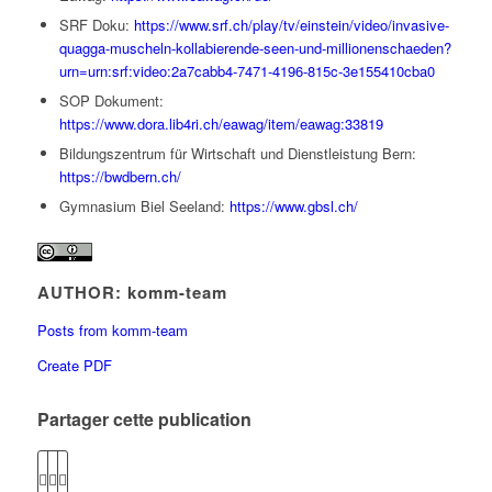
SRF Doku:
https://www.srf.ch/play/tv/einstein/video/invasive-
quagga-muscheln-kollabierende-seen-und-millionenschaeden?
urn=urn:srf:video:2a7cabb4-7471-4196-815c-3e155410cba0
SOP Dokument:
https://www.dora.lib4ri.ch/eawag/item/eawag:33819
Bildungszentrum für Wirtschaft und Dienstleistung Bern:
https://bwdbern.ch/
Gymnasium Biel Seeland:
https://www.gbsl.ch/
AUTHOR: komm-team
Posts from komm-team
Create PDF
Partager cette publication