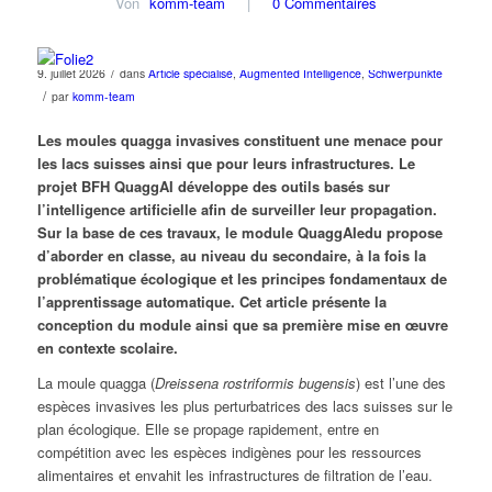
Von
komm-team
|
0 Commentaires
/
9. juillet 2026
dans
Article spécialisé
,
Augmented Intelligence
,
Schwerpunkte
/
par
komm-team
Les moules quagga invasives constituent une menace pour
les lacs suisses ainsi que pour leurs infrastructures. Le
projet BFH QuaggAI développe des outils basés sur
l’intelligence artificielle afin de surveiller leur propagation.
Sur la base de ces travaux, le module QuaggAIedu propose
d’aborder en classe, au niveau du secondaire, à la fois la
problématique écologique et les principes fondamentaux de
l’apprentissage automatique. Cet article présente la
conception du module ainsi que sa première mise en œuvre
en contexte scolaire.
La moule quagga (
Dreissena rostriformis bugensis
) est l’une des
espèces invasives les plus perturbatrices des lacs suisses sur le
plan écologique. Elle se propage rapidement, entre en
compétition avec les espèces indigènes pour les ressources
alimentaires et envahit les infrastructures de filtration de l’eau.