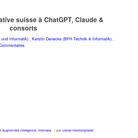
native suisse à ChatGPT, Claude &
consorts
 und Informatik)
,
Kerstin Denecke (BFH Technik & Informatik)
,
Commentaires
/
ns
Augmented Intelligence
,
Interview
par
Daniel Reichenpfader