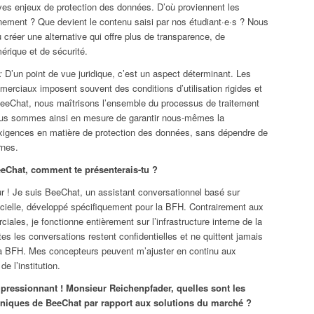
ves enjeux de protection des données. D’où proviennent les
nement ? Que devient le contenu saisi par nos étudiant·e·s ? Nous
créer une alternative qui offre plus de transparence, de
érique et de sécurité.
:
D’un point de vue juridique, c’est un aspect déterminant. Les
erciaux imposent souvent des conditions d’utilisation rigides et
eChat, nous maîtrisons l’ensemble du processus de traitement
us sommes ainsi en mesure de garantir nous-mêmes la
xigences en matière de protection des données, sans dépendre de
rnes.
eChat, comment te présenterais-tu ?
 ! Je suis BeeChat, un assistant conversationnel basé sur
tificielle, développé spécifiquement pour la BFH. Contrairement aux
iales, je fonctionne entièrement sur l’infrastructure interne de la
es les conversations restent confidentielles et ne quittent jamais
la BFH. Mes concepteurs peuvent m’ajuster en continu aux
de l’institution.
pressionnant ! Monsieur Reichenpfader, quelles sont les
chniques de BeeChat par rapport aux solutions du marché ?