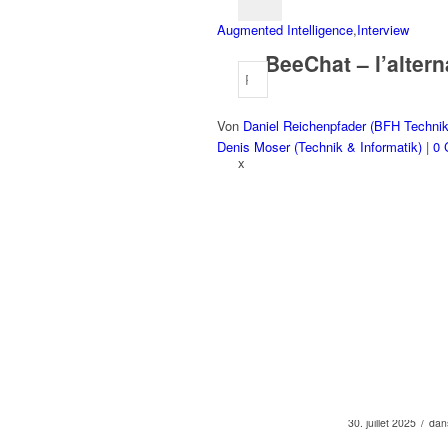
Augmented Intelligence
,
Interview
BeeChat – l’alter
Von
Daniel Reichenpfader (BFH Technik
Denis Moser (Technik & Informatik)
|
0 
x
/
30. juillet 2025
da