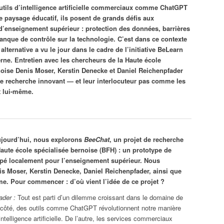
utils d’intelligence artificielle commerciaux comme ChatGPT
e paysage éducatif, ils posent de grands défis aux
d’enseignement supérieur : protection des données, barrières
anque de contrôle sur la technologie. C’est dans ce contexte
alternative a vu le jour dans le cadre de l’initiative BeLearn
rne. Entretien avec les chercheurs de la Haute école
noise Denis Moser, Kerstin Denecke et Daniel Reichenpfader
 de recherche innovant — et leur interlocuteur pas comme les
t lui-même.
ujourd’hui, nous explorons
BeeChat
, un projet de recherche
aute école spécialisée bernoise (BFH) : un prototype de
pé localement pour l’enseignement supérieur. Nous
is Moser, Kerstin Denecke, Daniel Reichenpfader, ainsi que
e. Pour commencer : d’où vient l’idée de ce projet ?
ader :
Tout est parti d’un dilemme croissant dans le domaine de
n côté, des outils comme ChatGPT révolutionnent notre manière
’intelligence artificielle. De l’autre, les services commerciaux