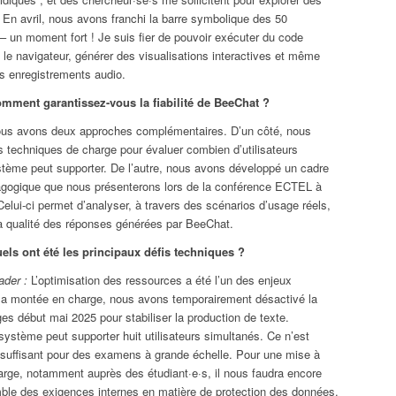
 En avril, nous avons franchi la barre symbolique des 50
·s – un moment fort ! Je suis fier de pouvoir exécuter du code
le navigateur, générer des visualisations interactives et même
es enregistrements audio.
mment garantissez-vous la fiabilité de BeeChat ?
us avons deux approches complémentaires. D’un côté, nous
 techniques de charge pour évaluer combien d’utilisateurs
stème peut supporter. De l’autre, nous avons développé un cadre
agogique que nous présenterons lors de la conférence ECTEL à
elui-ci permet d’analyser, à travers des scénarios d’usage réels,
la qualité des réponses générées par BeeChat.
ls ont été les principaux défis techniques ?
ader :
L’optimisation des ressources a été l’un des enjeux
la montée en charge, nous avons temporairement désactivé la
es début mai 2025 pour stabiliser la production de texte.
système peut supporter huit utilisateurs simultanés. Ce n’est
uffisant pour des examens à grande échelle. Pour une mise à
large, notamment auprès des étudiant·e·s, il nous faudra encore
emble des exigences internes en matière de protection des données.