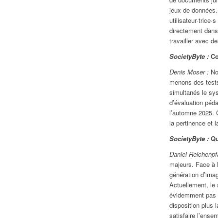
jeux de données.
utilisateur·trice
directement dans 
travailler avec d
SocietyByte :
Co
Denis Moser :
No
menons des tests
simultanés le sy
d’évaluation péd
l’automne 2025. C
la pertinence et 
SocietyByte :
Que
Daniel Reichenpf
majeurs. Face à 
génération d’imag
Actuellement, le 
évidemment pas s
disposition plus 
satisfaire l’ens