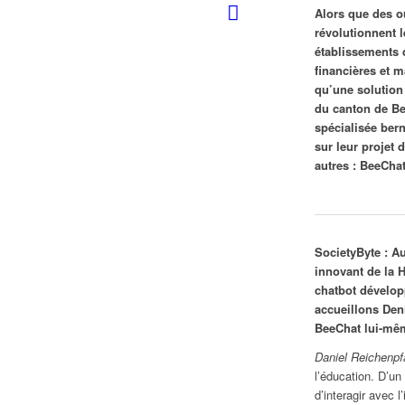
Alors que des o
révolutionnent l
établissements 
financières et m
qu’une solution 
du canton de Be
spécialisée ber
sur leur projet
autres : BeeCha
SocietyByte : A
innovant de la H
chatbot dévelop
accueillons Den
BeeChat lui-mêm
Daniel Reichenpf
l’éducation. D’u
d’interagir avec l