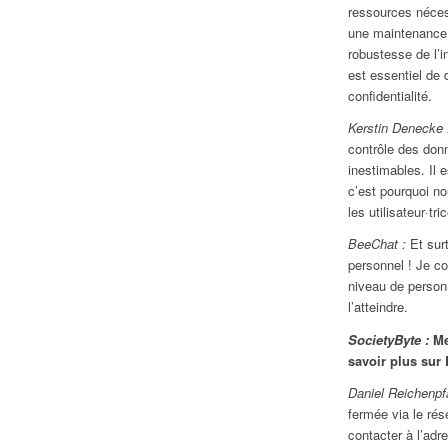
ressources nécess
une maintenance 
robustesse de l’i
est essentiel de d
confidentialité.
Kerstin Denecke 
contrôle des donn
inestimables. Il 
c’est pourquoi no
les utilisateur·tri
BeeChat :
Et surt
personnel ! Je co
niveau de person
l’atteindre.
SocietyByte :
Me
savoir plus sur
Daniel Reichenpf
fermée via le ré
contacter à l’adr