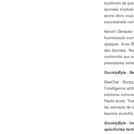
soulèvent de gra
données d’entraî
avons donc voulu 
souveraineté num
Kerstin Denecke 
fournisseurs comm
opaques. Avec Be
des données. No
conformité aux e
prestataires exte
SocietyByte :
Be
BeeChat :
Bonjour
l’intelligence ar
solutions commerc
Haute école. Tout
les serveurs de 
besoins évolutifs 
SocietyByte :
Im
spécificités te