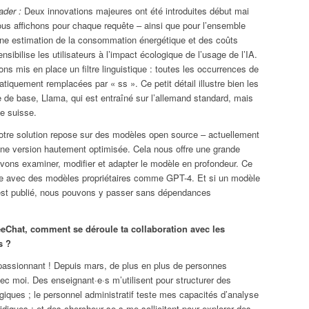
ader :
Deux innovations majeures ont été introduites début mai
ous affichons pour chaque requête – ainsi que pour l’ensemble
ne estimation de la consommation énergétique et des coûts
nsibilise les utilisateurs à l’impact écologique de l’usage de l’IA.
ns mis en place un filtre linguistique : toutes les occurrences de
tiquement remplacées par « ss ». Ce petit détail illustre bien les
 de base, Llama, qui est entraîné sur l’allemand standard, mais
te suisse.
tre solution repose sur des modèles open source – actuellement
ne version hautement optimisée. Cela nous offre une grande
uvons examiner, modifier et adapter le modèle en profondeur. Ce
le avec des modèles propriétaires comme GPT-4. Et si un modèle
est publié, nous pouvons y passer sans dépendances
eChat, comment se déroule ta collaboration avec les
s ?
passionnant ! Depuis mars, de plus en plus de personnes
c moi. Des enseignant·e·s m’utilisent pour structurer des
iques ; le personnel administratif teste mes capacités d’analyse
diques ; et des chercheur·se·s me sollicitent pour explorer des