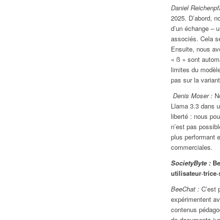
Daniel Reichenpf
2025. D’abord, n
d’un échange – u
associés. Cela se
Ensuite, nous avo
« ß » sont automa
limites du modèle
pas sur la varian
Denis Moser :
No
Llama 3.3 dans u
liberté : nous po
n’est pas possib
plus performant 
commerciales.
SocietyByte :
Be
utilisateur·trice·
BeeChat :
C’est 
expérimentent ave
contenus pédagog
de documents juri