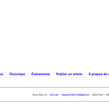
us
Chronique
Événements
Publier un article
À propos de 
Vous êtes ici :
Accueil
/
Augmented Intelligence
/
BeeChat – l’a