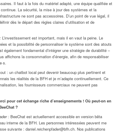
aires. Il faut à la fois du matériel adapté, une équipe qualifiée et
continue. La sécurité, la mise à jour des systèmes et la
nfrastructure ne sont pas accessoires. D’un point de vue légal, il
éfinir dès le départ des règles claires d’utilisation et de
:
L’investissement est important, mais il en vaut la peine. Le
ées et la possibilité de personnaliser le système sont des atouts
est également fondamental d’intégrer une stratégie de durabilité –
us affichons la consommation d’énergie, afin de responsabiliser
ce·s.
out : un chatbot local peut devenir beaucoup plus pertinent et
nnais les réalités de la BFH et je m’adapte continuellement. Ce
nalisation, les fournisseurs commerciaux ne peuvent pas
rci pour cet échange riche d’enseignements ! Où peut-on en
 BeeChat ?
ader :
BeeChat est actuellement accessible en version bêta
seau interne de la BFH. Les personnes intéressées peuvent me
esse suivante : daniel.reichenpfader@bfh.ch. Nos publications