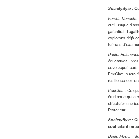
SocietyByte :
Qu
Kerstin Denecke 
outil unique d’as
garantirait l’éga
explorons déjà c
formats d’examen
Daniel Reichenpf
éducatives libres
développer leurs 
BeeChat jouera ég
résilience des en
BeeChat :
Ce que 
étudiant·e qui a 
structurer une id
l’extérieur.
SocietyByte :
Que
souhaitant initi
Denis Moser :
Sur