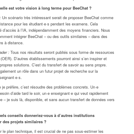
elle est votre vision à long terme pour BeeChat ?
:
Un scénario très intéressant serait de proposer BeeChat comme
sistance pour les étudiant·e·s pendant les examens. Cela
lité d’accès à l’IA, indépendamment des moyens financiers. Nous
omment intégrer BeeChat – ou des outils similaires – dans des
s à distance.
ader :
Tous nos résultats seront publiés sous forme de ressources
 (OER). D’autres établissements pourront ainsi s’en inspirer et
propres solutions. C’est du transfert de savoir au sens propre.
alement un rôle dans un futur projet de recherche sur la
seignant·e·s.
je préfère, c’est résoudre des problèmes concrets. Un·e
besoin d’aide tard le soir, un·e enseignant·e qui veut rapidement
ée – je suis là, disponible, et sans aucun transfert de données vers
ls conseils donneriez-vous à d’autres institutions
er des projets similaires ?
 le plan technique, il est crucial de ne pas sous-estimer les