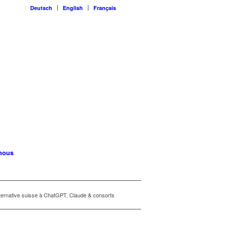
Deutsch
English
Français
nous
lternative suisse à ChatGPT, Claude & consorts