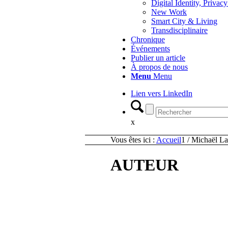
Digital Identity, Priva
New Work
Smart City & Living
Transdisciplinaire
Chronique
Événements
Publier un article
À propos de nous
Menu
Menu
Lien vers LinkedIn
x
Vous êtes ici :
Accueil
1
/
Michaël La
AUTEUR