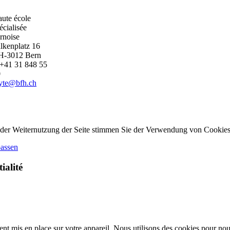
ute école
écialisée
rnoise
lkenplatz 16
H-3012 Bern
+41 31 848 55
0
byte@bfh.ch
 der Weiternutzung der Seite stimmen Sie der Verwendung von Cookies
passen
ialité
 mis en place sur votre appareil. Nous utilisons des cookies pour nous 