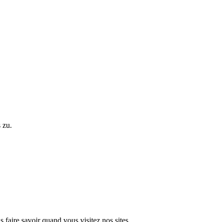
 zu.
faire savoir quand vous visitez nos sites