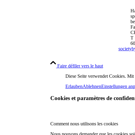
Ha
sp
be
Fa
C
T 
6
society
Faire défiler vers le haut
Diese Seite verwendet Cookies. Mit
Erlauben
Ablehnen
Einstellungen an
Cookies et paramètres de confident
Comment nous utilisons les cookies
Nous pouvons demander que les cookies soient