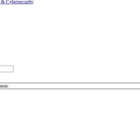
cy & Cybersecurity
urac