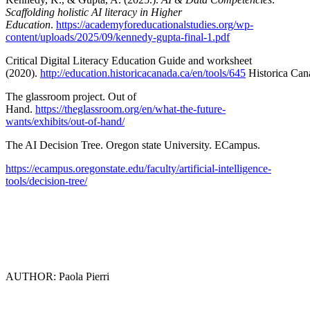
Scaffolding holistic AI literacy in Higher
Education
.
https://academyforeducationalstudies.org/wp-
content/uploads/2025/09/kennedy-gupta-final-1.pdf
Critical Digital Literacy Education Guide and worksheet
(2020).
http://education.historicacanada.ca/en/tools/645
Historica Can
The glassroom project. Out of
Hand.
https://theglassroom.org/en/what-the-future-
wants/exhibits/out-of-hand/
The AI Decision Tree. Oregon state University. ECampus.
https://ecampus.oregonstate.edu/faculty/artificial-intelligence-
tools/decision-tree/
AUTHOR: Paola Pierri