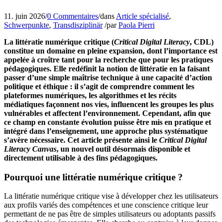
11. juin 2026
/
0 Commentaires
/
dans
Article spécialisé
,
Schwerpunkte
,
Transdisziplinär
/
par
Paola Pierri
La littératie numérique critique (
Critical Digital Literacy
, CDL)
constitue un domaine en pleine expansion, dont l’importance est
appelée à croître tant pour la recherche que pour les pratiques
pédagogiques. Elle redéfinit la notion de littératie en la faisant
passer d’une simple maîtrise technique à une capacité d’action
politique et éthique : il s’agit de comprendre comment les
plateformes numériques, les algorithmes et les récits
médiatiques façonnent nos vies, influencent les groupes les plus
vulnérables et affectent l’environnement. Cependant, afin que
ce champ en constante évolution puisse être mis en pratique et
intégré dans l’enseignement, une approche plus systématique
s’avère nécessaire. Cet article présente ainsi le
Critical Digital
Literacy Canvas
, un nouvel outil désormais disponible et
directement utilisable à des fins pédagogiques.
Pourquoi une littératie numérique critique ?
La littératie numérique critique vise à développer chez les utilisateurs
aux profils variés des compétences et une conscience critique leur
permettant de ne pas être de simples utilisateurs ou adoptants passifs