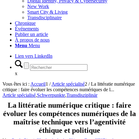
Digital Identity, Privacy & Cybersecurity
New Work
Smart City & Living
Transdisciplinaire
Chronique
Événements
Publier un article
À propos de nous
Menu
Menu
Lien vers LinkedIn
x
Vous êtes ici :
Accueil
1
/
Article spécialisé
2
/
La littératie numérique
critique : faire évoluer les compétences numériques de l...
Article spécialisé
,
Schwerpunkte
,
Transdisziplinär
La littératie numérique critique : faire
évoluer les compétences numériques de la
maîtrise technique vers l’agentivité
éthique et politique