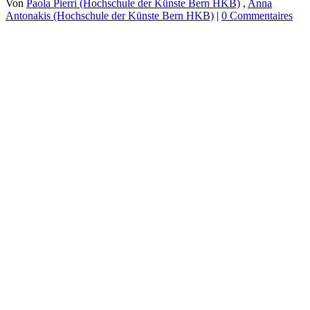
Von
Paola Pierri (Hochschule der Künste Bern HKB)
,
Anna
Antonakis (Hochschule der Künste Bern HKB)
|
0 Commentaires