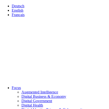
Deutsch
English
Français
Focus
Augmented Intelligence
Digital Business & Economy
Digital Government
Digital Health