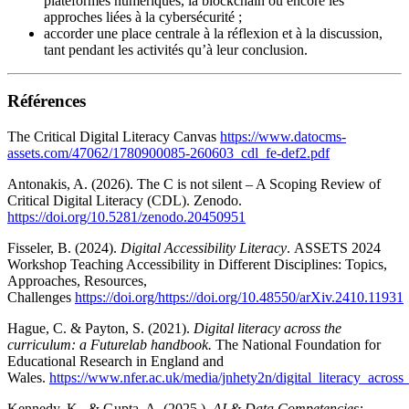
plateformes numériques, la blockchain ou encore les
approches liées à la cybersécurité ;
accorder une place centrale à la réflexion et à la discussion,
tant pendant les activités qu’à leur conclusion.
Références
The Critical Digital Literacy Canvas
https://www.datocms-
assets.com/47062/1780900085-260603_cdl_fe-def2.pdf
Antonakis, A. (2026). The C is not silent – A Scoping Review of
Critical Digital Literacy (CDL). Zenodo.
https://doi.org/10.5281/zenodo.20450951
Fisseler, B. (2024).
Digital Accessibility Literacy
. ASSETS 2024
Workshop Teaching Accessibility in Different Disciplines: Topics,
Approaches, Resources,
Challenges
https://doi.org/https://doi.org/10.48550/arXiv.2410.11931
Hague, C. & Payton, S. (2021).
Digital literacy across the
curriculum: a Futurelab handbook.
The National Foundation for
Educational Research in England and
Wales.
https://www.nfer.ac.uk/media/jnhety2n/digital_literacy_across
Kennedy, K., & Gupta, A. (2025.).
AI & Data Competencies: