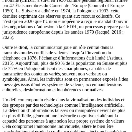
l’homme (CEDH) a suivi en 1950 comme pendant régional, ratifiée
par 47 États membres du Conseil de l’Europe (Council of Europe
1950). La Suisse y a adhéré en 1974, la Pologne en 1993, cette
dernière exprimant des réserves quant aux recours collectifs. Ce
n’est qu’en 2020 que l’Union européenne a reçu le mandat d’ouvrir
des négociations d’adhésion à la CEDH, un processus préparé par la
jurisprudence européenne depuis les années 1970 (Jacqué, 2016 ;
2025).
Outre le droit, la communication joue un rôle central dans la
transmission des conflits de valeurs. Jusqu’à l’invention du
téléphone en 1876, l’échange d’informations était limité (Astinus,
2015). Aujourd’hui, plus de 90
% de la population en Suisse et plus
de 75
% en Pologne utilisent des smartphones, capables de
transmettre des contenus variés, souvent non verbaux ou
symboliques. Ainsi, les individus sont en permanence exposés à des
messages issus d’autres systèmes de valeurs, accentuant tensions
culturelles, désinformation et incohérences normatives.
Un défi contemporain réside dans la virtualisation des individus et
des groupes par des technologies comme l’intelligence artificielle.
La détection d’informations fausses ou manipulées devient de plus
en plus difficile, générant une insécurité cognitive et altérant la
capacité des personnes à agir selon leur propre système de valeurs.
Cela compromet l’autonomie individuelle, altère le bien-être
psychologique et érode la confiance publique ainsi que la cohésion