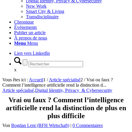
Digital Identity, Privacy & Cybersecurity
New Work
Smart City & Living
Transdisciplinaire
Chronique
Événements
Publier un article
À propos de nous
Menu
Menu
Lien vers LinkedIn
x
Vous êtes ici :
Accueil
1
/
Article spécialisé
2
/
Vrai ou faux ?
Comment l’intelligence artificielle rend la distinction d...
Article spécialisé
,
Digital Identity, Privacy & Cybersecurity
Vrai ou faux ? Comment l’intelligence
artificielle rend la distinction de plus en
plus difficile
Von
Bogdan Lent (BFH Wirtschaft)
|
0 Commentaires