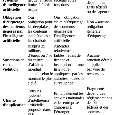
systèmes
risque, à risque
secteurs et les
dépend des
d’intelligence
limité, à faible
fonctions
États fédérés
artificielle
risque
ou des agences
Obligation
Oui –
Oui – obligation
d’étiquetage
obligation pour
claire d’étiquetage
Non – aucune
des contenus
les deepfakes,
des contenus
obligation
générés par
les contenus
générés par
générale
l’
intelligence
synthétiques et
l’
intelligence
d’étiquetage
artificielle
les chatbots
artificielle
Jusqu’à 35
Amendes
millions
relativement
d’euros ou 7
%
faibles, retrait de
Aucune
Sanctions en
du chiffre
licence et
sanction définie
cas de
d’affaires
inscription sur une
– application
violation
mondial
liste noire,
par voie de
annuel, selon le
appliquées par les
recours civil
montant le plus
autorités locales de
élevé
surveillance
Fragmenté –
Tous les
Principalement les
dépend des
systèmes
activités nationales
réglementations
Champ
d’intelligence
et les entreprises
des États
d’application
artificielle
chinoises à
fédérés et des
proposés dans
l’étranger
secteurs
l’UE