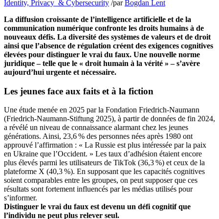
Identity, Privacy & Cybersecurity
/
par
Bogdan Lent
La diffusion croissante de l’intelligence artificielle et de la
communication numérique confronte les droits humains à de
nouveaux défis. La diversité des systèmes de valeurs et de droit
ainsi que l’absence de régulation créent des exigences cognitives
élevées pour distinguer le vrai du faux.
Une nouvelle norme
juridique – telle que le
« droit humain à la vérité »
– s’avère
aujourd’hui urgente et nécessaire
.
Les jeunes face aux faits et à la fiction
Une étude menée en 2025 par la Fondation Friedrich-Naumann
(Friedrich-Naumann-Stiftung 2025), à partir de données de fin 2024,
a révélé un niveau de connaissance alarmant chez les jeunes
générations. Ainsi, 23,6
% des personnes nées après 1980 ont
approuvé l’affirmation : « La Russie est plus intéressée par la paix
en Ukraine que l’Occident. » Les taux d’adhésion étaient encore
plus élevés parmi les utilisateurs de TikTok (36,3
%) et ceux de la
plateforme X (40,3
%). En supposant que les capacités cognitives
soient comparables entre les groupes, on peut supposer que ces
résultats sont fortement influencés par les médias utilisés pour
s’informer.
Distinguer le vrai du faux est devenu un défi cognitif que
l’individu ne peut plus relever seul.