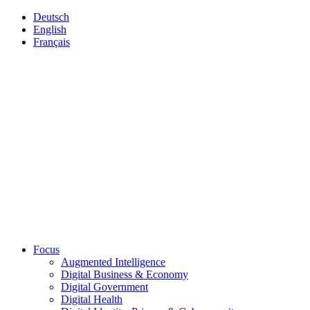
Deutsch
English
Français
Focus
Augmented Intelligence
Digital Business & Economy
Digital Government
Digital Health