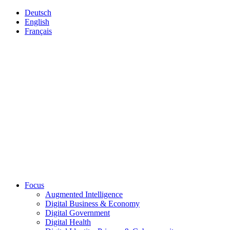
Deutsch
English
Français
Focus
Augmented Intelligence
Digital Business & Economy
Digital Government
Digital Health