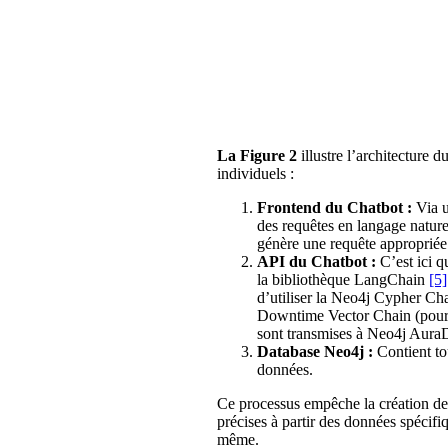
La Figure 2
illustre l’architecture 
individuels :
Frontend du Chatbot :
Via u
des requêtes en langage nature
génère une requête appropriée e
API du Chatbot :
C’est ici q
la bibliothèque LangChain
[5
d’utiliser la Neo4j Cypher Cha
Downtime Vector Chain (pour 
sont transmises à Neo4j AuraDB
Database Neo4j :
Contient to
données.
Ce processus empêche la création de 
précises à partir des données spécifiq
même.