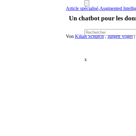
Article spécialisé
,
Augmented Intelli
Un chatbot pour les donn
Von
Kilian Schürch
,
Jürgen Vogel
|
x