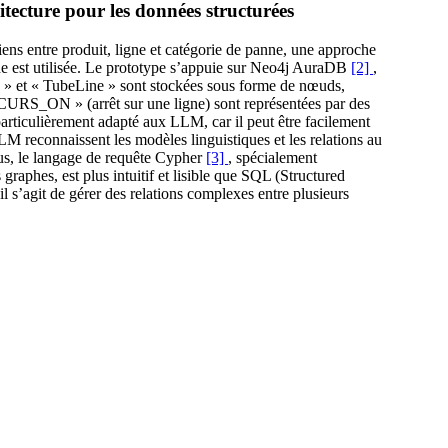
tecture pour les données structurées
ens entre produit, ligne et catégorie de panne, une approche
e est utilisée. Le prototype s’appuie sur Neo4j AuraDB
[2]
,
e » et « TubeLine » sont stockées sous forme de nœuds,
CURS_ON » (arrêt sur une ligne) sont représentées par des
particulièrement adapté aux LLM, car il peut être facilement
LM reconnaissent les modèles linguistiques et les relations au
lus, le langage de requête Cypher
[3]
, spécialement
raphes, est plus intuitif et lisible que SQL (Structured
s’agit de gérer des relations complexes entre plusieurs