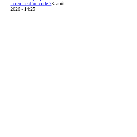
la remise d’un code ?
3. août
2026 - 14:25