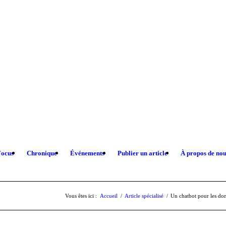
Focus
Chronique
Événements
Publier un article
À propos de nou
Vous êtes ici :
Accueil
/
Article spécialisé
/
Un chatbot pour les don