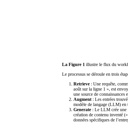
La Figure 1
illustre le flux du wo
Le processus se déroule en trois étap
Retrieve
: Une requête, comme
août sur la ligne 1 », est envo
une source de connaissances et
Augment
: Les entrées trouvé
modèle de langage (LLM) en t
Generate
: Le LLM crée une r
création de contenu inventé (« 
données spécifiques de l’entre