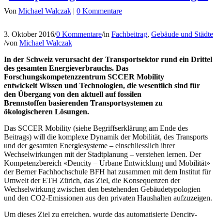
Von
Michael Walczak
|
0 Kommentare
3. Oktober 2016
/
0 Kommentare
/
in
Fachbeitrag
,
Gebäude und Städte
/
von
Michael Walczak
In der Schweiz verursacht der Transportsektor rund ein Drittel
des gesamten Energieverbrauchs. Das
Forschungskompetenzzentrum SCCER Mobility
entwickelt Wissen und Technologien, die wesentlich sind für
den Übergang von den aktuell auf fossilen
Brennstoffen basierenden Transportsystemen zu
ökologischeren Lösungen.
Das SCCER Mobility (siehe Begriffserklärung am Ende des
Beitrags) will die komplexe Dynamik der Mobilität, des Transports
und der gesamten Energiesysteme – einschliesslich ihrer
Wechselwirkungen mit der Stadtplanung – verstehen lernen. Der
Kompetenzbereich «Dencity – Urbane Entwicklung und Mobilität»
der Berner Fachhochschule BFH hat zusammen mit dem Institut für
Umwelt der ETH Zürich, das Ziel, die Konsequenzen der
Wechselwirkung zwischen den bestehenden Gebäudetypologien
und den CO2-Emissionen aus den privaten Haushalten aufzuzeigen.
Um dieses Ziel zu erreichen, wurde das automatisierte Dencity-