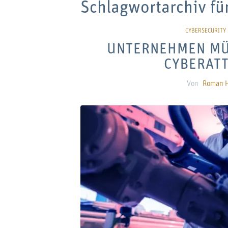
Schlagwortarchiv fü
UNTERNEHMEN MÜ
CYBERAT
Von
Roman H