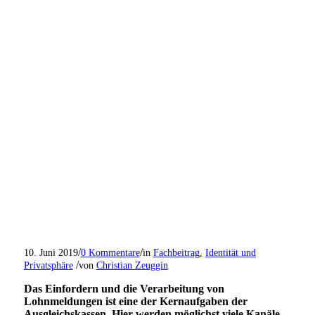
/
/
10. Juni 2019
0 Kommentare
in
Fachbeitrag
,
Identität und
/
Privatsphäre
von
Christian Zeuggin
Das Einfordern und die Verarbeitung von
Lohnmeldungen ist eine der Kernaufgaben der
Ausgleichskassen. Hier werden möglichst viele Kanäle