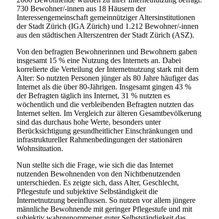
730 Bewohner/-innen aus 18 Häusern der
Interessengemeinschaft gemeinnütziger Altersinstitutionen
der Stadt Zürich (IGA Zürich) und 1.212 Bewohner/-innen
aus den städtischen Alterszentren der Stadt Zürich (ASZ).
Von den befragten Bewohnerinnen und Bewohnern gaben
insgesamt 15 % eine Nutzung des Internets an. Dabei
korrelierte die Verteilung der Internetnutzung stark mit dem
Alter: So nutzten Personen jünger als 80 Jahre häufiger das
Internet als die über 80-Jährigen. Insgesamt gingen 43 %
der Befragten täglich ins Internet, 31 % nutzten es
wöchentlich und die verbleibenden Befragten nutzten das
Internet selten. Im Vergleich zur älteren Gesamtbevölkerung
sind das durchaus hohe Werte, besonders unter
Berücksichtigung gesundheitlicher Einschränkungen und
infrastruktureller Rahmenbedingungen der stationären
Wohnsituation.
Nun stellte sich die Frage, wie sich die das Internet
nutzenden Bewohnenden von den Nichtbenutzenden
unterschieden. Es zeigte sich, dass Alter, Geschlecht,
Pflegestufe und subjektive Selbständigkeit die
Internetnutzung beeinflussen. So nutzen vor allem jüngere
männliche Bewohnende mit geringer Pflegestufe und mit
subjektiv wahrgenommener guter Selbstständigkeit das