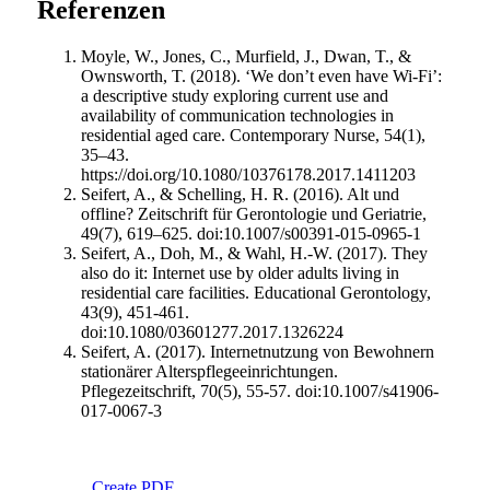
Referenzen
Moyle, W., Jones, C., Murfield, J., Dwan, T., &
Ownsworth, T. (2018). ‘We don’t even have Wi-Fi’:
a descriptive study exploring current use and
availability of communication technologies in
residential aged care. Contemporary Nurse, 54(1),
35–43.
https://doi.org/10.1080/10376178.2017.1411203
Seifert, A., & Schelling, H. R. (2016). Alt und
offline? Zeitschrift für Gerontologie und Geriatrie,
49(7), 619–625. doi:10.1007/s00391-015-0965-1
Seifert, A., Doh, M., & Wahl, H.-W. (2017). They
also do it: Internet use by older adults living in
residential care facilities. Educational Gerontology,
43(9), 451-461.
doi:10.1080/03601277.2017.1326224
Seifert, A. (2017). Internetnutzung von Bewohnern
stationärer Alterspflegeeinrichtungen.
Pflegezeitschrift, 70(5), 55-57. doi:10.1007/s41906-
017-0067-3
Create PDF