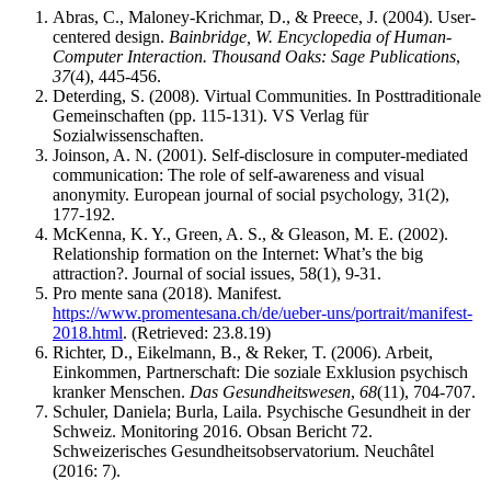
Abras, C., Maloney-Krichmar, D., & Preece, J. (2004). User-
centered design.
Bainbridge, W. Encyclopedia of Human-
Computer Interaction. Thousand Oaks: Sage Publications
,
37
(4), 445-456.
Deterding, S. (2008). Virtual Communities. In Posttraditionale
Gemeinschaften (pp. 115-131). VS Verlag für
Sozialwissenschaften.
Joinson, A. N. (2001). Self‐disclosure in computer‐mediated
communication: The role of self‐awareness and visual
anonymity. European journal of social psychology, 31(2),
177-192.
McKenna, K. Y., Green, A. S., & Gleason, M. E. (2002).
Relationship formation on the Internet: What’s the big
attraction?. Journal of social issues, 58(1), 9-31.
Pro mente sana (2018). Manifest.
https://www.promentesana.ch/de/ueber-uns/portrait/manifest-
2018.html
. (Retrieved: 23.8.19)
Richter, D., Eikelmann, B., & Reker, T. (2006). Arbeit,
Einkommen, Partnerschaft: Die soziale Exklusion psychisch
kranker Menschen.
Das Gesundheitswesen
,
68
(11), 704-707.
Schuler, Daniela; Burla, Laila. Psychische Gesundheit in der
Schweiz. Monitoring 2016. Obsan Bericht 72.
Schweizerisches Gesundheitsobservatorium. Neuchâtel
(2016: 7).