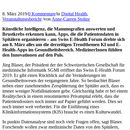
8. März 2019
/
0 Kommentare
/
in
Digital Health
,
Veranstaltungsbericht
/
von
Anne-Careen Stoltze
Künstliche Intelligenz, die Mammografien auswerten und
Brustkrebs erkennen kann, Apps, die die Patientendaten in
Spitälern organisieren – am Swiss E-Health Forum drehte sich
am 8. März alles um die derzeitigen Trendthemen KI und E-
Health-Apps im Gesundheitsbereich.
MedizinerInnen fühlten
den Innovationen auf den Puls.
Jürg Blaser, der Präsident der der Schweizerischen Gesellschaft für
medizinische Informatik SGMI eröffnet das Swiss E-Health Forum
2019. Er gibt einen Rückblick auf die Veränderungen im
Gesundheitswesen der vergangenen Jahre. So beobachtet Blaser
neben einer zunehmenden Zersplitterung der Spitäler auch, dass es
immer weniger Notfallstationen gebe. Gleichzeitig habe er bei einem
Realitycheck in einem renommierten Privatspital erlebt, dass die
Patientendossiers noch immer auf Papier geführt werden. Dies sei
noch immer weit verbreitet. Für die Einführung eines
Klinikinformationssystems (KIS) brauche es einen Kulturwandel.
In punkto Datenanalyse sind noch viele Fragen offen, sagt Blaser.
Forschende wollen zwar medizinische Daten von den Spitälern,