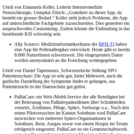
Urteil von Emanuela Keller, Leiterin Intensivmedizin
Neurochirurgie, Unispital Zürich: „Gratuliere zu dieser App, da
besteht ein grosser Bedarf.“ Keller sieht jedoch Probleme, die App
auf unterschiedliche Fachgebiete zuzuschneiden. Dies generiere ein
anspruchsvolles Customizing. Zudem könnte die Einbindung in das
bestehende KIS schwierig sein.
Ally Science: MedizininformatikerInnen der
BFH-TI
haben
eine App für Pollenallergiker entwickelt. Heute gibt es bereits
8.000 NutzerInnen schweizweit. Die eingespeisten Daten
werden anonymisiert an die Forschung weitergegeben.
Urteil von Daniel Taperneaux, Schweizerische Stiftung SPO
Patientenschutz: Die App ist sehr gut, bietet Mehrwert, auch die
grafische Darstellung der Symptome findet er gelungen, aus
Patientensicht ist der Datenschutz gut gelöst.
PalliaCare: ein Web-/Mobil-Service der alle Beteiligten bei
der Betreuung von PalliativpatientInnen über Schnittstellen
vernetzt, ÄrztInnen, Pflege, Spitex, Seelsorge u.a.. Nach den
ersten Pilotversuchen im Kanton Solothurn wird PalliaCare
inzwischen von mehreren Spitex-Organisationen in
Solothurn, Bern, Aargau sowie von einem Hospiz im Tessin
erfolgreich eingesetzt. PalliaCare ist ein Gemeinschaftswerk