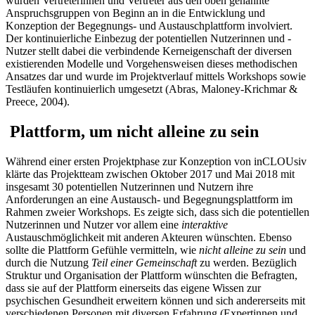
wurden Vertreterinnen und Vertreter aus den oben genannte
Anspruchsgruppen von Beginn an in die Entwicklung und
Konzeption der Begegnungs- und Austauschplattform involviert.
Der kontinuierliche Einbezug der potentiellen Nutzerinnen und -
Nutzer stellt dabei die verbindende Kerneigenschaft der diversen
existierenden Modelle und Vorgehensweisen dieses methodischen
Ansatzes dar und wurde im Projektverlauf mittels Workshops sowie
Testläufen kontinuierlich umgesetzt (Abras, Maloney-Krichmar &
Preece, 2004).
Plattform, um nicht alleine zu sein
Während einer ersten Projektphase zur Konzeption von inCLOUsiv
klärte das Projektteam zwischen Oktober 2017 und Mai 2018 mit
insgesamt 30 potentiellen Nutzerinnen und Nutzern ihre
Anforderungen an eine Austausch- und Begegnungsplattform im
Rahmen zweier Workshops. Es zeigte sich, dass sich die potentiellen
Nutzerinnen und Nutzer vor allem eine
interaktive
Austauschmöglichkeit mit anderen Akteuren wünschten. Ebenso
sollte die Plattform Gefühle vermitteln, wie
nicht alleine zu sein
und
durch die Nutzung
Teil einer Gemeinschaft
zu werden. Bezüglich
Struktur und Organisation der Plattform wünschten die Befragten,
dass sie auf der Plattform einerseits das eigene Wissen zur
psychischen Gesundheit erweitern können und sich andererseits mit
verschiedenen Personen mit diversen Erfahrung (Expertinnen und