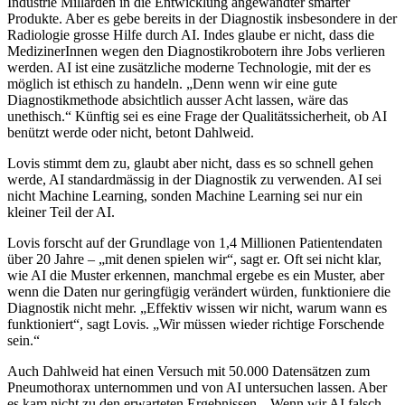
Industrie Millarden in die Entwicklung angewandter smarter
Produkte. Aber es gebe bereits in der Diagnostik insbesondere in der
Radiologie grosse Hilfe durch AI. Indes glaube er nicht, dass die
MedizinerInnen wegen den Diagnostikrobotern ihre Jobs verlieren
werden. AI ist eine zusätzliche moderne Technologie, mit der es
möglich ist ethisch zu handeln. „Denn wenn wir eine gute
Diagnostikmethode absichtlich ausser Acht lassen, wäre das
unethisch.“ Künftig sei es eine Frage der Qualitätssicherheit, ob AI
benützt werde oder nicht, betont Dahlweid.
Lovis stimmt dem zu, glaubt aber nicht, dass es so schnell gehen
werde, AI standardmässig in der Diagnostik zu verwenden. AI sei
nicht Machine Learning, sonden Machine Learning sei nur ein
kleiner Teil der AI.
Lovis forscht auf der Grundlage von 1,4 Millionen Patientendaten
über 20 Jahre – „mit denen spielen wir“, sagt er. Oft sei nicht klar,
wie AI die Muster erkennen, manchmal ergebe es ein Muster, aber
wenn die Daten nur geringfügig verändert würden, funktioniere die
Diagnostik nicht mehr. „Effektiv wissen wir nicht, warum wann es
funktioniert“, sagt Lovis. „Wir müssen wieder richtige Forschende
sein.“
Auch Dahlweid hat einen Versuch mit 50.000 Datensätzen zum
Pneumothorax unternommen und von AI untersuchen lassen. Aber
es kam nicht zu den erwarteten Ergebnissen. „Wenn wir AI falsch