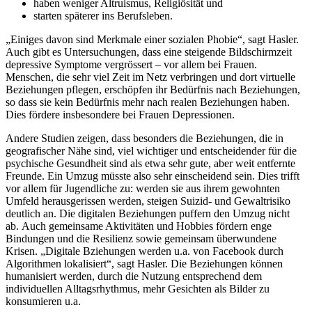
haben weniger Altruismus, Religiösität und
starten späterer ins Berufsleben.
„Einiges davon sind Merkmale einer sozialen Phobie“, sagt Hasler.
Auch gibt es Untersuchungen, dass eine steigende Bildschirmzeit
depressive Symptome vergrössert – vor allem bei Frauen.
Menschen, die sehr viel Zeit im Netz verbringen und dort virtuelle
Beziehungen pflegen, erschöpfen ihr Bedürfnis nach Beziehungen,
so dass sie kein Bedürfnis mehr nach realen Beziehungen haben.
Dies fördere insbesondere bei Frauen Depressionen.
Andere Studien zeigen, dass besonders die Beziehungen, die in
geografischer Nähe sind, viel wichtiger und entscheidender für die
psychische Gesundheit sind als etwa sehr gute, aber weit entfernte
Freunde. Ein Umzug müsste also sehr einscheidend sein. Dies trifft
vor allem für Jugendliche zu: werden sie aus ihrem gewohnten
Umfeld herausgerissen werden, steigen Suizid- und Gewaltrisiko
deutlich an. Die digitalen Beziehungen puffern den Umzug nicht
ab. Auch gemeinsame Aktivitäten und Hobbies fördern enge
Bindungen und die Resilienz sowie gemeinsam überwundene
Krisen. „Digitale Bziehungen werden u.a. von Facebook durch
Algorithmen lokalisiert“, sagt Hasler. Die Beziehungen können
humanisiert werden, durch die Nutzung entsprechend dem
individuellen Alltagsrhythmus, mehr Gesichten als Bilder zu
konsumieren u.a.