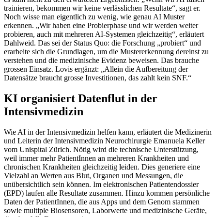
trainieren, bekommen wir keine verlässlichen Resultate“, sagt er.
Noch wisse man eigentlich zu wenig, wie genau AI Muster
erkennen. „Wir haben eine Probierphase und wir werden weiter
probieren, auch mit mehreren AI-Systemen gleichzeitig“, erläutert
Dahlweid. Das sei der Status Quo: die Forschung „probiert“ und
erarbeite sich die Grundlagen, um die Mustererkennung dereinst zu
verstehen und die medizinische Evidenz beweisen. Das brauche
grossen Einsatz. Lovis ergänzt: „Allein die Aufbereitung der
Datensätze braucht grosse Investitionen, das zahlt kein SNF.“
KI organisiert Datenflut in der
Intensivmedizin
Wie AI in der Intensivmedizin helfen kann, erläutert die Medizinerin
und Leiterin der Intensivmedizin Neurochirurgie Emanuela Keller
vom Unispital Zürich. Nötig wird die technische Unterstützung,
weil immer mehr PatientInnen an mehreren Krankheiten und
chronischen Krankheiten gleichzeitig leiden. Dies generiere eine
Vielzahl an Werten aus Blut, Organen und Messungen, die
unübersichtlich sein können. Im elektronischen Patientendossier
(EPD) laufen alle Resultate zusammen. Hinzu kommen persönliche
Daten der PatientInnen, die aus Apps und dem Genom stammen
sowie multiple Biosensoren, Laborwerte und medizinische Geräte,