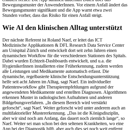
Bewegungsmuster der AnwenderInnen. Vor einem Anfall ändert das
Bewegungsmuster signifikant und die App warnt etwa zwei
Stunden vorher, dass das Risiko für einen Anfall steigt.
Wie AI den klinischen Alltag unterstützt
Der nächste Referent ist Roland Naef, er leitet das ICT
Medizinische Applikationen & DFL Research Data Service Center
am Unispital Zürich und entwickelt dort seit zehn Jahren einen
dynamischen Workflow für die verschiedenen Stationen des Spitals.
Dabei wurden Echtzeit-Dashboards entwickelt, und u.a. die
HygienikerInnen installierten eine Früherkennung, zudem werden
alle Leistungen und Medikamente automatisch erfasst. Die
dynamische, regelbasierte klinische Entscheidungsunterstützung
helfe seit acht Jahren im Alltag, sagt Naef. Ein individueller
Patientenworkflow gibt Therapieempfehlungen aufgrund der
angewendeten Medikamente und erstellten Diagnosen. Algorithmen
erkennen Muster in radiologischen Aufnahmen und anderen
Bildgebungsverfahren. „In diesem Bereich wird verstärkt
geforscht“, sagt Naef. Weiter geforscht wird unter anderem auch an
multifaktorieller Mustererkennung. „Das ist die Königsdisziplin,
aber wir sind noch am Anfang, das dauert noch ziemlich lange“, so
Naef. Weiter sei man schon bei den seltenen Krankheiten, wo eine
App bei der Diagnostik hilft, aber auch dies sei noch weit entfernt