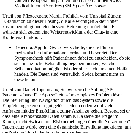
von vier Kooperationspartnern und basiert auf den Swiss
Medical Internet Services (SMIS) der Ärztekasse.
Urteil von Pflegeexperte Martin Fröhlich vom Unispital Zürich:
„Gratulation zu dieser Lösung, die alle wichtigen AkteurInnen
zusammenbringt und eine bessere Betreuung ermöglicht.“ Er
wünscht sich zudem eine Weiterentwicklung der Chat- in eine
Konferenz-Funktion.
Benecura: App für Swica-Versicherte, die die Flut an
medizinischen Informationen ordnet und bewertet. Der
Symptomcheck hilft PatientInnen dabei zu entscheiden, ob sie
sich in ärztliche Behandlung begeben müssen, welche
Selbstmedikation möglich ist oder ob es sich um einen Notfall
handelt. Die Daten sind vertraulich, Swica kommt nicht an
diese heran.
Urteil von Daniel Taperneaux, Schweizerische Stiftung SPO
Patientenschutz: Die App soll ein sehr komplexes Problem lösen.
Die Steuerung und Navigation durch das System sowie die
Empfehlung seien sehr gut gelöst. Jedoch enden wohl viele
Anfragen mit der Empfehlung zum/r Ärztin zu gehen. Besorgt sei er,
dass eine Krankenkasse Daten sammle. Da stehe die Frage im
Raum, macht Swica damit Risikoerhebungen über die NutzerInnen?
Taperneaux würde gern eine dynamische Einwillung integrieren, um
die Nutzung durch die Forschung zu erlauben.