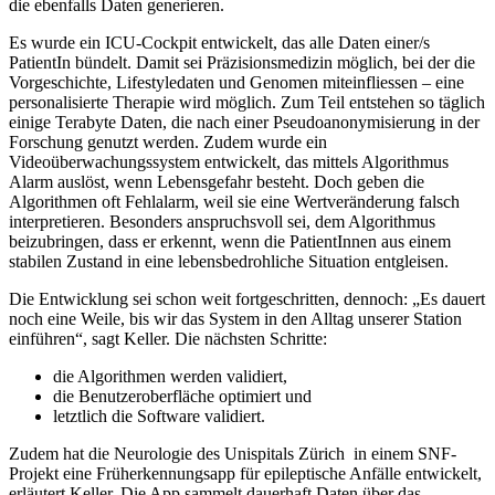
die ebenfalls Daten generieren.
Es wurde ein ICU-Cockpit entwickelt, das alle Daten einer/s
PatientIn bündelt. Damit sei Präzisionsmedizin möglich, bei der die
Vorgeschichte, Lifestyledaten und Genomen miteinfliessen – eine
personalisierte Therapie wird möglich. Zum Teil entstehen so täglich
einige Terabyte Daten, die nach einer Pseudoanonymisierung in der
Forschung genutzt werden. Zudem wurde ein
Videoüberwachungssystem entwickelt, das mittels Algorithmus
Alarm auslöst, wenn Lebensgefahr besteht. Doch geben die
Algorithmen oft Fehlalarm, weil sie eine Wertveränderung falsch
interpretieren. Besonders anspruchsvoll sei, dem Algorithmus
beizubringen, dass er erkennt, wenn die PatientInnen aus einem
stabilen Zustand in eine lebensbedrohliche Situation entgleisen.
Die Entwicklung sei schon weit fortgeschritten, dennoch: „Es dauert
noch eine Weile, bis wir das System in den Alltag unserer Station
einführen“, sagt Keller. Die nächsten Schritte:
die Algorithmen werden validiert,
die Benutzeroberfläche optimiert und
letztlich die Software validiert.
Zudem hat die Neurologie des Unispitals Zürich in einem SNF-
Projekt eine Früherkennungsapp für epileptische Anfälle entwickelt,
erläutert Keller. Die App sammelt dauerhaft Daten über das