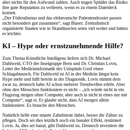
aber nichts für den Aufwand zahlen. Auch tragen Spitäler das Risiko
ihre gute Reputation zu verlieren, wenn es zu einem Datenleck
kommt.
„Der Föderalismus und das elektronische Patientendossier passen
nicht besonders gut zusammen“, sagt Blaser. Zentralistisch
organisierte Staaten wie in Skandinavien seien viel weiter und hätten
es leichter.
KI – Hype oder ernstzunehmende Hilfe?
Zum Thema Künstliche Intelligenz liefern sich Dr. Michael
Dahlweid, CTO der Inselgruppe Bern und Dr. Christian Lovis,
Leiter der Medizininformatik des Unispitals Genf einen
Schlagabtausch. Für Dahlweid ist AI in der Medizin längst kein
Hype mehr und hilft bereits in der Diagnostik. Lovis stimmt dem
zwar zu, dennoch habe AI schon mehrere Trendwellen erlebt. Aber
ohne den Menschen funktioniere es nicht – „ich würde nicht in ein
Flugzeug steigen ohne Computer, aber auch in nicht in eines nur mit
Computer“, sagt er. Er glaube nicht, dass AI morgen allein
funktioniere. Es brauche den Menschen.
Natürlich helfe eine smarte Zahnbürste dabei, besser die Zähne zu
pflegen. Doch sei dies letztlich noch ein banaler Effekt, resümiert
Lovis. Ja, dies sei banal, gibt Dahlweid zu. Dennoch investiere die