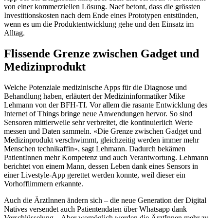
von einer kommerziellen Lösung. Naef betont, dass die grössten
Investitionskosten nach dem Ende eines Prototypen entstünden,
wenn es um die Produktentwicklung gehe und den Einsatz im
Alltag.
Flissende Grenze zwischen Gadget und
Medizinprodukt
Welche Potenziale medizinische Apps für die Diagnose und
Behandlung haben, erläutert der Medizininformatiker Mike
Lehmann von der BFH-TI. Vor allem die rasante Entwicklung des
Internet of Things bringe neue Anwendungen hervor. So sind
Sensoren mittlerweile sehr verbreitet, die kontinuierlich Werte
messen und Daten sammeln. «Die Grenze zwischen Gadget und
Medizinprodukt verschwimmt, gleichzeitig werden immer mehr
Menschen technikaffin», sagt Lehmann. Dadurch bekämen
PatientInnen mehr Kompetenz und auch Verantwortung. Lehmann
berichtet von einem Mann, dessen Leben dank eines Sensors in
einer Livestyle-App gerettet werden konnte, weil dieser ein
Vorhofflimmern erkannte.
Auch die ÄrztInnen ändern sich – die neue Generation der Digital
Natives versendet auch Patientendaten über Whatsapp dank
Verschlüsselung. „Aber womöglich werden die ÄrztInnen mehr zu