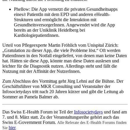
Phellow: Die App vernetzt die privaten Gesundheitsapps
eines/r PatientIn mit dem EPD und anderen eHealth-
Strukturen und ermöglicht die Interaktion mit
GesundheitsversorgerInnen. Angewendet wird die App
bereits an der Uniklinik Heidelberg bei
KardiologiepatientInnen.
Urteil von Pflegeexperte Martin Fröhlich vom Unispital Zürich:
„Gratulation zu dieser App, die viele Probleme löst.“ Oft werden
PatientInnen in den Notfall eingeliefert, von denen man keine Daten
hat. Hätten sie diese App, könnte man diese Daten auslesen und
leichter für die Diagnostik nutzen. Allerdings steht und fällt die
Nutzung mit der Affinität der NutzerInnen.
Zum Abschluss des Vormittag geht Jürg Lehni auf die Bühne. Der
Geschäftsführer von MKR Consulting und Veranstalter der
Infosocietydays tritt nach 20 Jahren kürzer und gibt die Leitung ab
Sommer an Pamela Balmer ab.
Das Swiss E-Health Forum ist Teil der
Infosocietydays
und fand am
7. und 8. März statt. Zu der Veranstaltungsreihe gehört auch das
Swiss E-Government Forum.
Alle Referate des E-Health Forums finden
hier
Sie
.