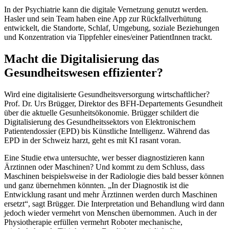
In der Psychiatrie kann die digitale Vernetzung genutzt werden.
Hasler und sein Team haben eine App zur Rückfallverhütung
entwickelt, die Standorte, Schlaf, Umgebung, soziale Beziehungen
und Konzentration via Tippfehler eines/einer PatientInnen trackt.
Macht die Digitalisierung das
Gesundheitswesen effizienter?
Wird eine digitalisierte Gesundheitsversorgung wirtschaftlicher?
Prof. Dr. Urs Brügger, Direktor des BFH-Departements Gesundheit
über die aktuelle Gesunheitsökonomie. Brügger schildert die
Digitalisierung des Gesundheitssektors von Elektronischem
Patientendossier (EPD) bis Künstliche Intelligenz. Während das
EPD in der Schweiz harzt, geht es mit KI rasant voran.
Eine Studie etwa untersuchte, wer besser diagnostizieren kann
Ärztinnen oder Maschinen? Und kommt zu dem Schluss, dass
Maschinen beispielsweise in der Radiologie dies bald besser können
und ganz übernehmen könnten. „In der Diagnostik ist die
Entwicklung rasant und mehr Ärztinnen werden durch Maschinen
ersetzt“, sagt Brügger. Die Interpretation und Behandlung wird dann
jedoch wieder vermehrt von Menschen übernommen. Auch in der
Physiotherapie erfüllen vermehrt Roboter mechanische,