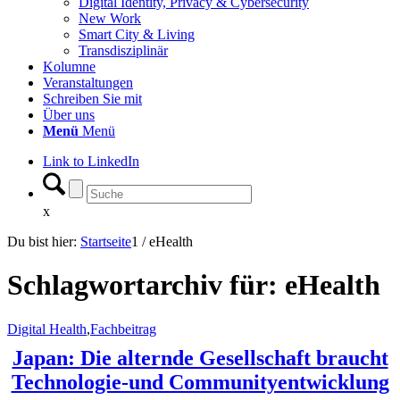
Digital Identity, Privacy & Cybersecurity
New Work
Smart City & Living
Transdisziplinär
Kolumne
Veranstaltungen
Schreiben Sie mit
Über uns
Menü
Menü
Link to LinkedIn
x
Du bist hier:
Startseite
1
/
eHealth
Schlagwortarchiv für:
eHealth
Digital Health
,
Fachbeitrag
Japan: Die alternde Gesellschaft braucht
Technologie-und Communityentwicklung