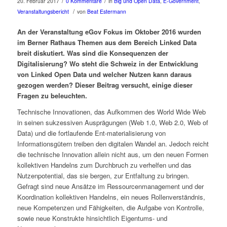
/
/
20. Februar 2017
0 Kommentare
in
Big und Open Data
,
E-Government
,
/
Veranstaltungsbericht
von
Beat Estermann
An der Veranstaltung eGov Fokus im Oktober 2016 wurden
im Berner Rathaus Themen aus dem Bereich Linked Data
breit diskutiert. Was sind die Konsequenzen der
Digitalisierung? Wo steht die Schweiz in der Entwicklung
von Linked Open Data und welcher Nutzen kann daraus
gezogen werden? Dieser Beitrag versucht, einige dieser
Fragen zu beleuchten.
Technische Innovationen, das Aufkommen des World Wide Web
in seinen sukzessiven Ausprägungen (Web 1.0, Web 2.0, Web of
Data) und die fortlaufende Ent-materialisierung von
Informationsgütern treiben den digitalen Wandel an. Jedoch reicht
die technische Innovation allein nicht aus, um den neuen Formen
kollektiven Handelns zum Durchbruch zu verhelfen und das
Nutzenpotential, das sie bergen, zur Entfaltung zu bringen.
Gefragt sind neue Ansätze im Ressourcenmanagement und der
Koordination kollektiven Handelns, ein neues Rollenverständnis,
neue Kompetenzen und Fähigkeiten, die Aufgabe von Kontrolle,
sowie neue Konstrukte hinsichtlich Eigentums- und