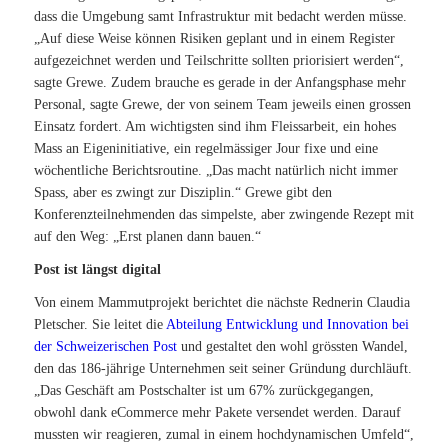
dass die Umgebung samt Infrastruktur mit bedacht werden müsse.
„Auf diese Weise können Risiken geplant und in einem Register
aufgezeichnet werden und Teilschritte sollten priorisiert werden“,
sagte Grewe. Zudem brauche es gerade in der Anfangsphase mehr
Personal, sagte Grewe, der von seinem Team jeweils einen grossen
Einsatz fordert. Am wichtigsten sind ihm Fleissarbeit, ein hohes
Mass an Eigeninitiative, ein regelmässiger Jour fixe und eine
wöchentliche Berichtsroutine. „Das macht natürlich nicht immer
Spass, aber es zwingt zur Disziplin.“ Grewe gibt den
Konferenzteilnehmenden das simpelste, aber zwingende Rezept mit
auf den Weg: „Erst planen dann bauen.“
Post ist längst digital
Von einem Mammutprojekt berichtet die nächste Rednerin Claudia
Pletscher. Sie leitet die
Abteilung Entwicklung und Innovation bei
der Schweizerischen Post
und gestaltet den wohl grössten Wandel,
den das 186-jährige Unternehmen seit seiner Gründung durchläuft.
„Das Geschäft am Postschalter ist um 67% zurückgegangen,
obwohl dank eCommerce mehr Pakete versendet werden. Darauf
mussten wir reagieren, zumal in einem hochdynamischen Umfeld“,