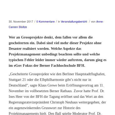
/
/
/
30. November 2017
0 Kommentare
in
Veranstaltungsbericht
von
Anne-
Careen Stoltze
Wer an Grossprojekte denkt, dem fallen vor allem die
gescheiterten ein. Dabei sind viel mehr dieser Projekte ohne
Desaster realisiert worden. Welche Aspekte das
Projektmanagement unbedingt beachten sollte und welche
typischen Fehler leider immer wieder auftreten, darum ging es
im eGov Fokus der Berner Fachhochschule BFH.
„Gescheiterte Grossprojekte wie den Berliner Hauptstadtflughafen,
Stuttgart 21 oder die Elbphilharmonie gibt’s nicht nur in
Deutschland“, sagte Klaus Grewe beim Eröffnungsvortrag am 11.
November im vollbesetzten Berner Rathaus. Zuvor hatte
Prof. Dr.
Ines Heer von der BFH die Tagung eröffnet und das Wort an den
Regierungsratsvizepräsident Christoph Neuhaus weitergegeben, der
ein augenzwinkerndes Grusswort zur Historie des
Projektmanagements hielt. Den Ball spielte Moderator Prof. Dr.