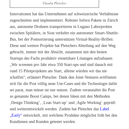
Claudia Pletscher
Innovationen hat das Unternehmen auf schweizerische Verhältnisse
zugeschnitten und implementiert. Roboter liefern Pakete in Zürich
aus, autonome Drohnen transportieren in Lugano Laborproben
zwischen Spitälern, in Sion verkehrt ein autonomer Smart-Shuttle-
Bus, bei der Postsortierung unterstützen Virtual-Reality-Brillen:
Diese und weitere Projekte hat Pletschers Abteilung auf den Weg
gebracht, immer mit der Absicht, zusammen mit den besten
Startups des Fachs produktiv einsetzbare Lösungen aufzubauen.
„Wir screenen pro Jahr etwa 350 Start-ups und sind danach mit
rund 15 Pilotprojekten am Start, alleine würden wir das nie
schaffen“, erläutert Pletscher. Dank den Joint-Ventures eröffneten
sich für die Post völlig neue Use-Cases und die Technologie dafür
sei parat, man müsse sie nur nutzen. Zudem veranstaltet die Post
so genannte Boost Camps, bei denen Ideen mit den Methoden
‚Design Thinking‘, ,Lean Start-up‘ und ,Agile Working
’
geprüft
und weiterentwickelt werden. Zudem hat Pletscher das
Label
„Early“
entwickelt, mit welchem Produkte möglichst früh bei den
Kundinnen und Kunden getestet werden.