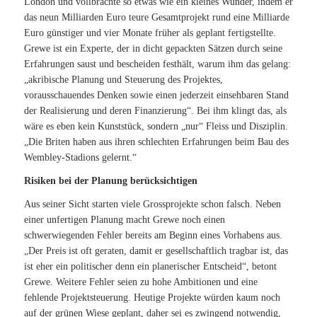
London und vollbrachte so etwas wie ein kleines Wunder, indem er
das neun Milliarden Euro teure Gesamtprojekt rund eine Milliarde
Euro günstiger und vier Monate früher als geplant fertigstellte.
Grewe ist ein Experte, der in dicht gepackten Sätzen durch seine
Erfahrungen saust und bescheiden festhält, warum ihm das gelang:
„akribische Planung und Steuerung des Projektes,
vorausschauendes Denken sowie einen jederzeit einsehbaren Stand
der Realisierung und deren Finanzierung“. Bei ihm klingt das, als
wäre es eben kein Kunststück, sondern
„
nur
“
Fleiss und Disziplin.
„Die Briten haben aus ihren schlechten Erfahrungen beim Bau des
Wembley-Stadions gelernt.“
Risiken bei der Planung berücksichtigen
Aus seiner Sicht starten viele Grossprojekte schon falsch. Neben
einer unfertigen Planung macht Grewe noch einen
schwerwiegenden Fehler bereits am Beginn eines Vorhabens aus.
„Der Preis ist oft geraten, damit er gesellschaftlich tragbar ist, das
ist eher ein politischer denn ein planerischer Entscheid“, betont
Grewe. Weitere Fehler seien zu hohe Ambitionen und eine
fehlende Projektsteuerung. Heutige Projekte würden kaum noch
auf der grünen Wiese geplant, daher sei es zwingend notwendig,