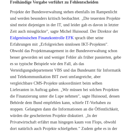
Freihändige Vergabe verführt zu Fehlentscheiden
Projekte der Bundesverwaltung stehen ebenfalls im Rampenlicht
und werden besonders kritisch beobachtet. „Die teuersten Projekte
sind meist diejenigen in der IT, und leider gab es davon in letzter
Zeit auch missglückte“, sagte Michel Huissoud. Der Direktor der
Eidgenössischen Finanzkontrolle EFK
sprach über seine
Erfahrungen mit „Erfolgreichen sinnlosen IKT-Projekten“.
Obwohl das Projektmanagement in der Bundesverwaltung schon
besser geworden sei und weniger Fehler als früher passierten, gebe
es so typische Beispiele wie den Fall, als das
Verteidigungsdepartement VBS und das Bundesamt für Informatik
und Telekommunikation BIT zwei umfangreiche, aber
vergleichbare CMS-Projekte unkoordiniert beim selben
Lieferanten in Auftrag gaben. „Wir müssen bei solchen Projekten
die Finanzierung unter die Lupe nehmen“, sagte Huissoud, dessen
Behörde dem Bund empfehlen kann, schiefe IT-Vorhaben zu
stoppen. Gelangten dann die Informationen an die Öffentlichkeit,
würden die gescheiterten Projekte diskutiert. „In der
Privatwirtschaft erfährt man hingegen kaum von Flops, obwohl
dort natürlich auch Projekte schiefgehen.“ Zudem gebe es in der