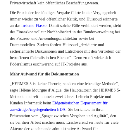
Privatwirtschaft kein öffentliches Beschaffungswesen.
Die Praxis der freihändigen Vergabe führte in der Vergangenheit
immer wieder zu viel öffentlicher Kritik, und Huissoud erinnerte
an das
Insieme-Fiasko
. Damit solche Fälle verhindert werden, sieht
der Finanzkontrolleur Nachholbedarf in der Bundesverwaltung bei
der Prozess- und Anwendungsarchitektur sowie bei
Datenmodellen. Zudem fordert Huissoud „dezidierte und
sachorientierte Diskussionen und Entscheide mit den Vertretern der
betroffenen föderalistischen Ebenen“. Denn zu oft wirke sich
Föderalismus erschwerend auf IT-Projekte aus.
Mehr Aufwand für die Dokumentation
„HERMES 5 ist keine Theorie, sondern eine lebendige Methode“,
sagte Hélène Mourgue d’Algue, die Hauptautorin der HERMES 5-
Methode und seit nunmehr zwei Jahren Leiterin Projekte und
Kunden Informatik beim
Eidgenössischen Departement für
auswärtige Angelegenheiten EDA
. Sie berichtete in ihrer
Präsentation vom „Spagat zwischen Vorgaben und Agilität“, den
sie bei ihrer Arbeit machen muss. Erschwerend sei heute für viele
Akteure der zunehmende administrative Aufwand für