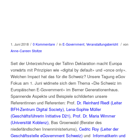
/
/
/
1. Juni 2018
0 Kommentare
in
E-Government
,
Veranstaltungsbericht
von
Anne-Careen Stoltze
Seit der Unterzeichnung der Tallinn Deklaration macht Europa
vorwärts mit Prinzipien wie «digital by default» und «once only».
Welchen Impact hat das für die Schweiz? Unsere Tagung eGov
Fokus am 1. Juni widmete sich dem Thema «Die Schweiz im
Europäischen E-Government» im Berner Generationenhaus.
Spannende Aspekte und Beispiele schilderten unsere
Referentinnen und Referenten: Prof.
Dr. Reinhard Riedl (Leiter
BFH-Zentrum Digital Society)
,
Lena-Sophie Müller
(Geschäftsführerin Initiative D21)
,
Prof. Dr. Maria Wimmer
(Universität Koblenz)
, Bas Groenwald (Berater des
niederländischen Innenministeriums),
Cedric Roy (Leiter der
Geschäftsstelle eGovernment Schweiz)
und
Informatikerin und