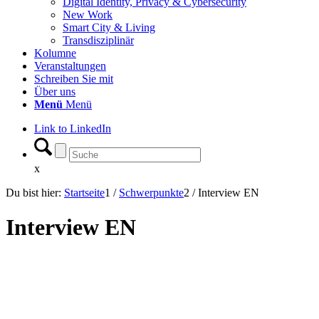
Digital Identity, Privacy & Cybersecurity
New Work
Smart City & Living
Transdisziplinär
Kolumne
Veranstaltungen
Schreiben Sie mit
Über uns
Menü
Menü
Link to LinkedIn
x
Du bist hier:
Startseite
1
/
Schwerpunkte
2
/
Interview EN
Interview EN