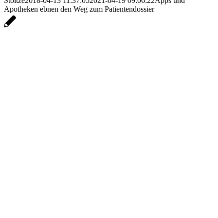
Stoltze
2018-04-13 11:37:05
2021-04-19 09:06:22
Apps und
Apotheken ebnen den Weg zum Patientendossier