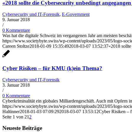
«2018 sollte die Cybersecurity unbedingt angegange
Cybersecurity und IT-Forensik
,
E-Government
9. Januar 2018
/
0 Kommentare
Was hat die digitale Schweiz im vergangenen Jahr am meisten besch
https://www.societybyte.swiss/wp-content/uploads/2023/05/logo-soc
Careen Stoltze
2018-01-09 15:35:49
2018-03-07 13:52:37
«2018 sollt
Cyber Risiken – für KMU (k)ein Thema?
Cybersecurity und IT-Forensik
3. Januar 2018
/
0 Kommentare
Cyberkriminalität ein globales Milliardengeschäft. Auch mit Opfern 
https://www.societybyte.swiss/wp-content/uploads/2023/05/logo-soc
Haltinner
2018-01-03 07:09:29
2018-03-07 13:53:12
Cyber Risiken –
Seite 1 von 2
1
2
Neueste Beiträge