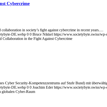
inst Cybercrime
 collaboration in society’s fight against cybercrime in recent years.…
ietybyte-DE.webp
0
0
Bruce Nikkel
https://www.societybyte.swiss/wp
d Collaboration in the Fight Against Cybercrime
ines Cyber Security-Kompetenzzentrums auf Stufe Bund) mit überwä
ietybyte-DE.webp
0
0
Joachim Eder
https://www.societybyte.swiss/wp
m globalen Cyber-Raum