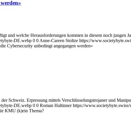
n werden»
äftigt und welche Herausforderungen kommen in diesem noch jungen J
ietybyte-DE.webp
0
0
Anne-Careen Stoltze
https://www.societybyte.sw
e die Cybersecurity unbedingt angegangen werden»
in der Schweiz. Erpressung mittels Verschlüsselungstrojaner und Manip
ietybyte-DE.webp
0
0
Roman Haltinner
https://www.societybyte.swiss
 für KMU (k)ein Thema?