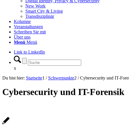
Digital Identity, Privacy & Cybersecurity
New Work
Smart City & Living
Transdisziplinär
Kolumne
Veranstaltungen
Schreiben Sie mit
Über uns
Menü
Menü
Link to LinkedIn
x
Du bist hier:
Startseite
1
/
Schwerpunkte
2
/
Cybersecurity und IT-Fore
Cybersecurity und IT-Forensik