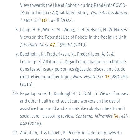
View towards the Use of Robotic during Pandemic COVID-
19 in Indonesia : A Qualitative Study.
Open Access Maced.
J. Med. Sci.
10
, 14-18 (2022).
Liang, H.-F., Wu, K.-M., Weng, C.-H. & Hsieh, H.-W. Nurses’
Views on the Potential Use of Robots in the Pediatric Unit.
J. Pediatr. Nurs.
47
, e58-e64 (2019).
Beedholm, K., Frederiksen, K., Frederiksen, A. S. &
Lomborg, K. Attitudes à l’égard d’une baignoire robotisée
dans les soins aux personnes âgées danoises : une étude
d’entretien herméneutique.
Nurs. Health Sci.
17
, 280-286
(2015).
Papadopoulos, I., Koulouglioti, C. & Ali, S. Views of nurses
and other health and social care workers on the use of
assistive humanoid and animal-like robots in health and
social care : a scoping review.
Contemp. infirmière
54
, 425-
442 (2018).
Abdullah, R. & Fakieh, B. Perceptions des employés du