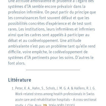
Une attitude ambivalente et prudente à l’égard des
systèmes d’IA semble encore prévaloir dans la
profession infirmière. On peut partir du principe que
les connaissances font souvent défaut et que les
possibilités concrètes d’expérience et de test sont
rares. Les institutions, leurs infirmières et infirmiers
ainsi que les cadres sont appelés à participer au
débat et au codéveloppement. Une attitude
ambivalente n’est pas un problème tant qu’elle rend
difficile, voire empêche, le codéveloppement de
systèmes d’IA pertinents pour les soins. D’autres le
font alors.
Littérature
Peter, K. A., Hahn, S., Schols, J. M. G. A. & Halfens, R. J. G.
Work-related stress among health professionals in Swiss
acute care and rehabilitation hospitals – A cross-sectional
study.
J. Clin. Nurs.
29
, 3064-3081 (2020).