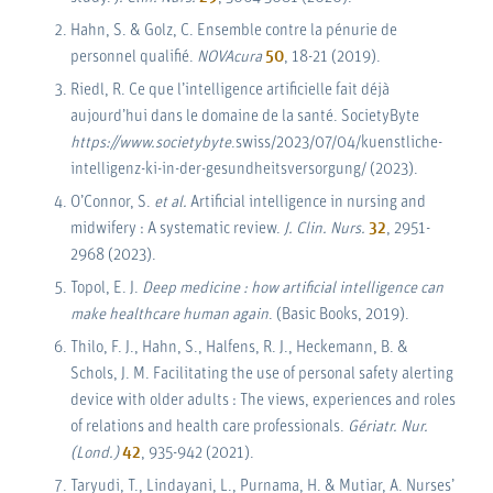
Hahn, S. & Golz, C. Ensemble contre la pénurie de
personnel qualifié.
NOVAcura
50
, 18-21 (2019).
Riedl, R. Ce que l’intelligence artificielle fait déjà
aujourd’hui dans le domaine de la santé. SocietyByte
https://www.societybyte
.swiss/2023/07/04/kuenstliche-
intelligenz-ki-in-der-gesundheitsversorgung/ (2023).
O’Connor, S.
et al.
Artificial intelligence in nursing and
midwifery : A systematic review.
J. Clin. Nurs.
32
, 2951-
2968 (2023).
Topol, E. J.
Deep medicine : how artificial intelligence can
make healthcare human again
. (Basic Books, 2019).
Thilo, F. J., Hahn, S., Halfens, R. J., Heckemann, B. &
Schols, J. M. Facilitating the use of personal safety alerting
device with older adults : The views, experiences and roles
of relations and health care professionals.
Gériatr. Nur.
(Lond.)
42
, 935-942 (2021).
Taryudi, T., Lindayani, L., Purnama, H. & Mutiar, A. Nurses’