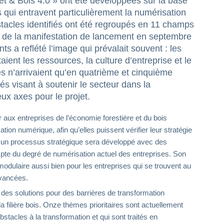
rêt & Bois 4.0 » ont été développées sur la base
s qui entravent particulièrement la numérisation
stacles identifiés ont été regroupés en 11 champs
s de la manifestation de lancement en septembre
s a reflété l’image qui prévalait souvent : les
ient les ressources, la culture d’entreprise et le
es n’arrivaient qu’en quatrième et cinquième
és visant à soutenir le secteur dans la
ux axes pour le projet.
er aux entreprises de l’économie forestière et du bois
ion numérique, afin qu’elles puissent vérifier leur stratégie
re, un processus stratégique sera développé avec des
pte du degré de numérisation actuel des entreprises. Son
 modulaire aussi bien pour les entreprises qui se trouvent au
avancées.
es solutions pour des barrières de transformation
a filière bois. Onze thèmes prioritaires sont actuellement
stacles à la transformation et qui sont traités en