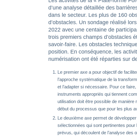
Les activités de la « Plate-forme Fo
d’une analyse détaillée des barrière
dans le secteur. Les plus de 160 ob
d’obstacles. Un sondage réalisé lor
2022 avec une centaine de participant
trois premiers champs d’obstacles éta
savoir-faire. Les obstacles techniqu
position. En conséquence, les activit
numérisation ont été réparties sur de
Le premier axe a pour objectif de facilit
l’approche systématique de la transformat
et l’adapter si nécessaire. Pour ce fai
instruments appropriés qui tiennent com
utilisation doit être possible de manière
début du processus que pour les plus 
Le deuxième axe permet de développer d
sélectionnées qui sont pertinentes pour l
prévus, qui découlent de l’analyse des ob