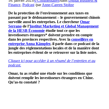
16. janvier 2023
/
0 Commentaires
/
dans
Digital Business &
Finance
,
Podcast
/
par
Anne-Careen Stoltze
De la protection de l’environnement aux taxes en
passant par le dédouanement – le gouvernement chinois
surveille aussi les entreprises. Le chercheur
Omar
Serrano
de l’
Institut Marketing et Global Management
de la HESB Économie
étudie tout ce que les
investisseurs étrangers* doivent prendre en compte
dans les provinces respectives. Avec la
conseillère en
entreprise Anna Kämpfer
, il parle dans ce podcast de la
jungle des réglementations locales et de la manière dont
les entreprises évitent de se retrouver sur la liste noire.
Cliquez ici
pour accéder à un résumé de l’entretien et au
podcast.
Omar, tu as réalisé une étude sur les conditions que
doivent remplir les investisseurs étrangers en Chine.
Qu’as-tu constaté ?