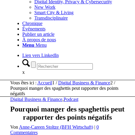
Digital Identity, Privacy & Cybersecurity
New Work
Smart City & Living
Transdisciplinaire
Chronique
Événements
Publier un article
À propos de nous
Menu
Menu
Lien vers LinkedIn
x
Vous êtes ici :
Accueil
1
/
Digital Business & Finance
2
/
Pourquoi manger des spaghettis peut rapporter des points
négatifs
Digital Business & Finance
,
Podcast
Pourquoi manger des spaghettis peut
rapporter des points négatifs
Von
Anne-Careen Stoltze (BFH Wirtschaft)
|
0
Commentaires