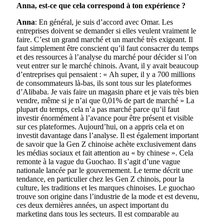
Anna, est-ce que cela correspond à ton expérience ?
Anna
: En général, je suis d’accord avec Omar. Les
entreprises doivent se demander si elles veulent vraiment le
faire. C’est un grand marché et un marché très exigeant. Il
faut simplement être conscient qu’il faut consacrer du temps
et des ressources à l’analyse du marché pour décider si l’on
veut entrer sur le marché chinois. Avant, il y avait beaucoup
d’entreprises qui pensaient : « Ah super, il y a 700 millions
de consommateurs là-bas, ils sont tous sur les plateformes
d’Alibaba. Je vais faire un magasin phare et je vais très bien
vendre, même si je n’ai que 0,01% de part de marché » La
plupart du temps, cela n’a pas marché parce qu’il faut
investir énormément à l’avance pour être présent et visible
sur ces plateformes. Aujourd’hui, on a appris cela et on
investit davantage dans l’analyse. Il est également important
de savoir que la Gen Z chinoise achète exclusivement dans
les médias sociaux et fait attention au « by chinese ». Cela
remonte à la vague du Guochao. Il s’agit d’une vague
nationale lancée par le gouvernement. Le terme décrit une
tendance, en particulier chez les Gen Z chinois, pour la
culture, les traditions et les marques chinoises. Le guochao
trouve son origine dans l’industrie de la mode et est devenu,
ces deux dernières années, un aspect important du
marketing dans tous les secteurs. Il est comparable au