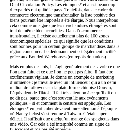
Dual Circulation Policy. Les étrangers* et aussi beaucoup
d’expatriés ont quitté le pays. Toutefois, dans le cadre du
commerce électronique transfrontalier, la liste positive des
biens pouvant être importés a été élargie. Nous interprétons
cela comme un signe que les marchandises étrangères sont
tout de même bien accueillies. Dans l’e-commerce
transfrontalier, il existe actuellement plus de 100 zones
économiques spéciales, ce qui signifie que les conditions
sont bonnes pour un certain groupe de marchandises dans la
région concernée. Le dédouanement est également facilité
grâce aux Bonded Warehouses (entrepôts douaniers).
Mais en plus des lois, il s’agit généralement de savoir ce que
l’on peut faire et ce que l’on ne peut pas faire. Il faut être
extrêmement vigilant. Je donne un exemple de marketing
d’influence : je travaille avec un influenceur qui a un demi-
million de followers sur la plate-forme chinoise Douyin,
l’équivalent de Tiktok. Il fait très attention à ce qu’il dit ou
ne dit pas, parce que c’est souvent lié aux événements
politiques – si et comment la censure est appliquée. Les
étrangers* en particulier devaient faire attention à l’époque
où Nancy Pelosi s’est rendue à Taiwan. C’était super
délicat. Il suffisait que quelqu’un mange des spaghettis dans
une vidéo. Car cela a été interprété comme un signe de
l’Occident et n’a pas été apprécié.