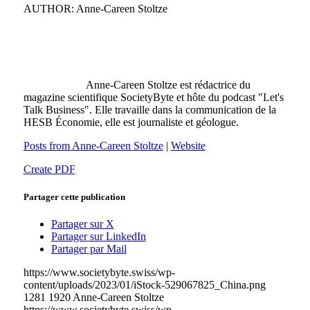
AUTHOR: Anne-Careen Stoltze
Anne-Careen Stoltze est rédactrice du
magazine scientifique SocietyByte et hôte du podcast "Let's
Talk Business". Elle travaille dans la communication de la
HESB Économie, elle est journaliste et géologue.
Posts from Anne-Careen Stoltze
|
Website
Create PDF
Partager cette publication
Partager sur X
Partager sur LinkedIn
Partager par Mail
https://www.societybyte.swiss/wp-
content/uploads/2023/01/iStock-529067825_China.png
1281
1920
Anne-Careen Stoltze
https://www.societybyte.swiss/wp-