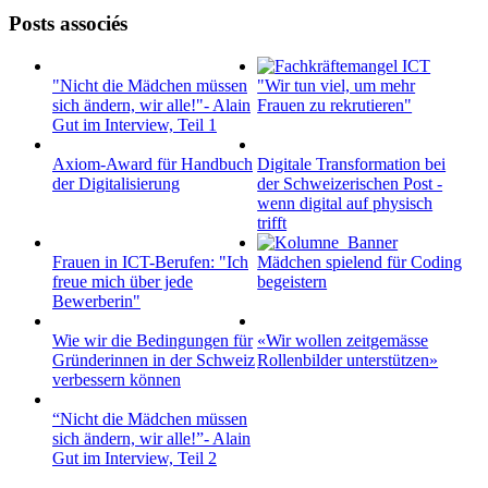
Posts associés
"Nicht die Mädchen müssen
"Wir tun viel, um mehr
sich ändern, wir alle!"- Alain
Frauen zu rekrutieren"
Gut im Interview, Teil 1
Axiom-Award für Handbuch
Digitale Transformation bei
der Digitalisierung
der Schweizerischen Post -
wenn digital auf physisch
trifft
Frauen in ICT-Berufen: "Ich
Mädchen spielend für Coding
freue mich über jede
begeistern
Bewerberin"
Wie wir die Bedingungen für
«Wir wollen zeitgemässe
Gründerinnen in der Schweiz
Rollenbilder unterstützen»
verbessern können
“Nicht die Mädchen müssen
sich ändern, wir alle!”- Alain
Gut im Interview, Teil 2