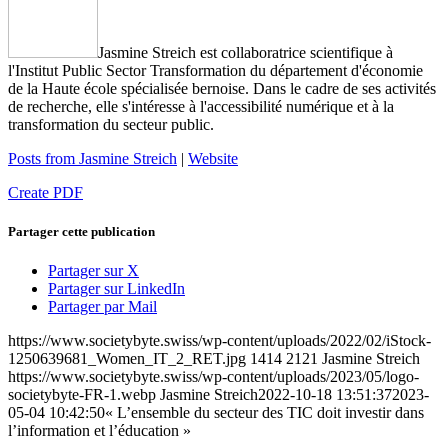
Jasmine Streich est collaboratrice scientifique à
l'Institut Public Sector Transformation du département d'économie
de la Haute école spécialisée bernoise. Dans le cadre de ses activités
de recherche, elle s'intéresse à l'accessibilité numérique et à la
transformation du secteur public.
Posts from Jasmine Streich
|
Website
Create PDF
Partager cette publication
Partager sur X
Partager sur LinkedIn
Partager par Mail
https://www.societybyte.swiss/wp-content/uploads/2022/02/iStock-
1250639681_Women_IT_2_RET.jpg
1414
2121
Jasmine Streich
https://www.societybyte.swiss/wp-content/uploads/2023/05/logo-
societybyte-FR-1.webp
Jasmine Streich
2022-10-18 13:51:37
2023-
05-04 10:42:50
« L’ensemble du secteur des TIC doit investir dans
l’information et l’éducation »