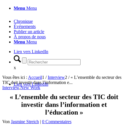
Menu
Menu
Chronique
Événements
Publier un article
À propos de nous
Menu
Menu
Lien vers LinkedIn
x
Vous êtes ici :
Accueil
1
/
Interview
2
/
« L’ensemble du secteur des
TIC doit investir dans l’information e...
Lien vers LinkedIn
Interview
,
New Work
« L’ensemble du secteur des TIC doit
investir dans l’information et
l’éducation »
Von
Jasmine Streich
|
0 Commentaires