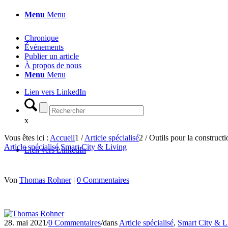
Menu
Menu
Chronique
Événements
Publier un article
À propos de nous
Menu
Menu
Lien vers LinkedIn
x
Vous êtes ici :
Accueil
1
/
Article spécialisé
2
/
Outils pour la construct
Article spécialisé
,
Smart City & Living
Lien vers LinkedIn
Von
Thomas Rohner
|
0 Commentaires
28. mai 2021
/
0 Commentaires
/
dans
Article spécialisé
,
Smart City & L