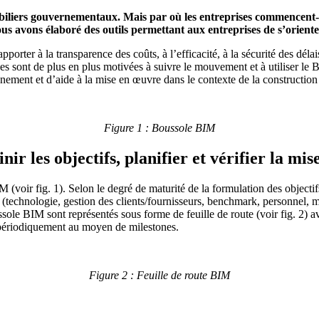
biliers gouvernementaux. Mais par où les entreprises commencent-
nous avons élaboré des outils permettant aux entreprises de s’orien
pporter à la transparence des coûts, à l’efficacité, à la sécurité des délai
s sont de plus en plus motivées à suivre le mouvement et à utiliser le 
onnement et d’aide à la mise en œuvre dans le contexte de la constructio
Figure 1 : Boussole BIM
ir les objectifs, planifier et vérifier la mi
IM (voir fig. 1). Selon le degré de maturité de la formulation des objecti
fs (technologie, gestion des clients/fournisseurs, benchmark, personnel, ma
a boussole BIM sont représentés sous forme de feuille de route (voir fig. 
s périodiquement au moyen de milestones.
Figure 2 : Feuille de route BIM