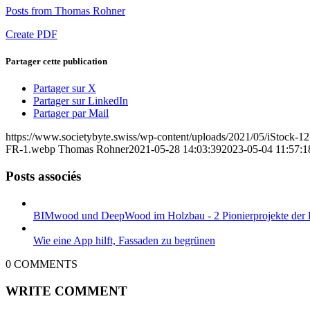
Posts from Thomas Rohner
Create PDF
Partager cette publication
Partager sur X
Partager sur LinkedIn
Partager par Mail
https://www.societybyte.swiss/wp-content/uploads/2021/05/iStock-
FR-1.webp
Thomas Rohner
2021-05-28 14:03:39
2023-05-04 11:57:1
Posts associés
BIMwood und DeepWood im Holzbau - 2 Pionierprojekte de
Wie eine App hilft, Fassaden zu begrünen
0
COMMENTS
WRITE COMMENT