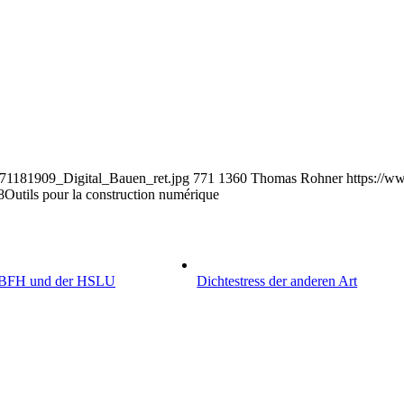
1271181909_Digital_Bauen_ret.jpg
771
1360
Thomas Rohner
https://w
8
Outils pour la construction numérique
r BFH und der HSLU
Dichtestress der anderen Art