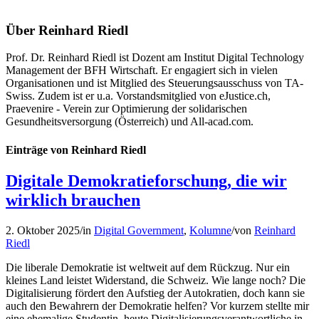
Über
Reinhard Riedl
Prof. Dr. Reinhard Riedl ist Dozent am Institut Digital Technology
Management der BFH Wirtschaft. Er engagiert sich in vielen
Organisationen und ist Mitglied des Steuerungsausschuss von TA-
Swiss. Zudem ist er u.a. Vorstandsmitglied von eJustice.ch,
Praevenire - Verein zur Optimierung der solidarischen
Gesundheitsversorgung (Österreich) und All-acad.com.
Einträge von Reinhard Riedl
Digitale Demokratieforschung, die wir
wirklich brauchen
2. Oktober 2025
/
in
Digital Government
,
Kolumne
/
von
Reinhard
Riedl
Die liberale Demokratie ist weltweit auf dem Rückzug. Nur ein
kleines Land leistet Widerstand, die Schweiz. Wie lange noch? Die
Digitalisierung fördert den Aufstieg der Autokratien, doch kann sie
auch den Bewahrern der Demokratie helfen? Vor kurzem stellte mir
eine ehemalige Studentin, heute Digitalisierungsverantwortliche in