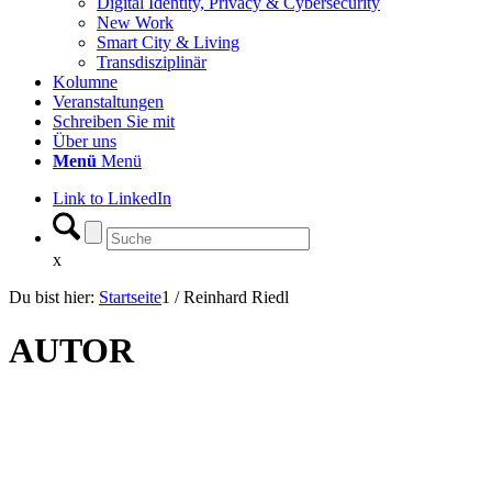
Digital Identity, Privacy & Cybersecurity
New Work
Smart City & Living
Transdisziplinär
Kolumne
Veranstaltungen
Schreiben Sie mit
Über uns
Menü
Menü
Link to LinkedIn
x
Du bist hier:
Startseite
1
/
Reinhard Riedl
AUTOR