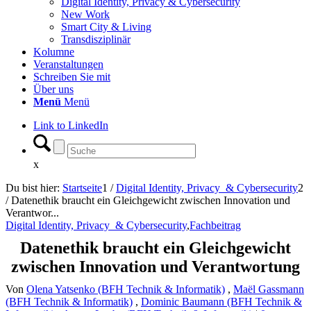
Digital Identity, Privacy & Cybersecurity
New Work
Smart City & Living
Transdisziplinär
Kolumne
Veranstaltungen
Schreiben Sie mit
Über uns
Menü
Menü
Link to LinkedIn
x
Du bist hier:
Startseite
1
/
Digital Identity, Privacy & Cybersecurity
2
/
Datenethik braucht ein Gleichgewicht zwischen Innovation und
Verantwor...
Digital Identity, Privacy & Cybersecurity
,
Fachbeitrag
Datenethik braucht ein Gleichgewicht
zwischen Innovation und Verantwortung
Von
Olena Yatsenko (BFH Technik & Informatik)
,
Maël Gassmann
(BFH Technik & Informatik)
,
Dominic Baumann (BFH Technik &