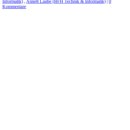
Informatik)
,
Annett Laube (BFH Technik & Informatik)
|
0
Kommentare