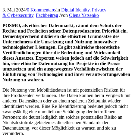
3. Mai 2024
/
0 Kommentare
/
in
Digital Identity, Privacy
& Cybersecurity
,
Fachbeitrag
/
von
Olena Yatsenko
POSMO, als ethischer Datenmarkt, räumt dem Schutz der
Rechte und Freiheiten seiner Datenproduzenten Priorität ein.
Dementsprechend diktieren die ethischen Grundsätze des
Unternehmens die Umsetzung und Nutzung innovativer
technologischer Lösungen. Es gibt zahlreiche theoretische
Veröffentlichungen über die Bedeutung und Wirksamkeit
dieses Ansatzes. Experten weisen jedoch auf die Schwierigkeit
hin, eine ethische Datennutzung für Projekte in die Praxis
umzusetzen und ein ausgewogenes Verhältnis zwischen der
Einführung von Technologien und ihrer verantwortungsvollen
Nutzung zu wahren.
Die Nutzung von Mobilitätsdaten ist mit potenziellen Risiken für
ihre Produzenten verbunden. Die Daten können beim Vergleich mit
anderen Datensätzen oder zu einem späteren Zeitpunkt wieder
identifiziert werden. Eine Re-Identifizierung bedeutet jedoch nicht
zwangsläufig eine unmittelbare Schädigung der betroffenen
Personen; sie deutet lediglich ein solches potenzielles Risiko an.
Nichtsdestotrotz gebieten es die ethischen Standards der
Datennutzung, vor dieser Möglichkeit zu warnen und sie zu
verhindern.