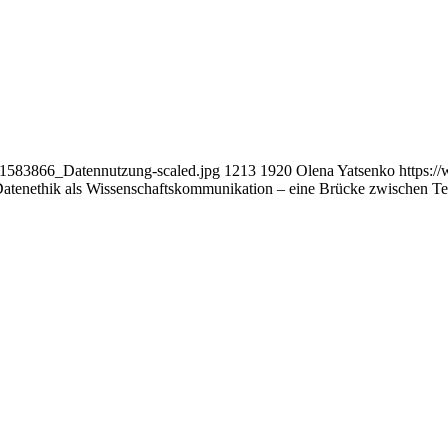
901583866_Datennutzung-scaled.jpg
1213
1920
Olena Yatsenko
https:/
atenethik als Wissenschaftskommunikation – eine Brücke zwischen T