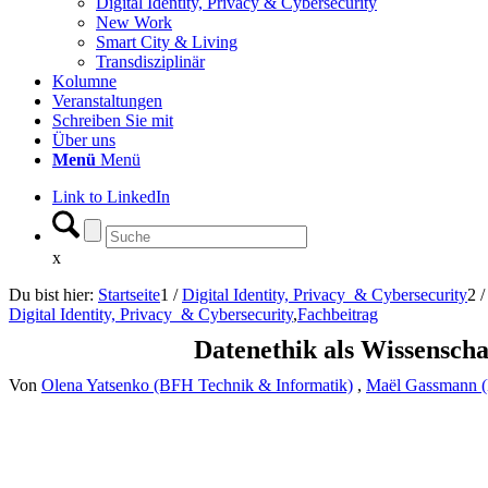
Digital Identity, Privacy & Cybersecurity
New Work
Smart City & Living
Transdisziplinär
Kolumne
Veranstaltungen
Schreiben Sie mit
Über uns
Menü
Menü
Link to LinkedIn
x
Du bist hier:
Startseite
1
/
Digital Identity, Privacy & Cybersecurity
2
/
Digital Identity, Privacy & Cybersecurity
,
Fachbeitrag
Datenethik als Wissensch
Von
Olena Yatsenko (BFH Technik & Informatik)
,
Maël Gassmann (