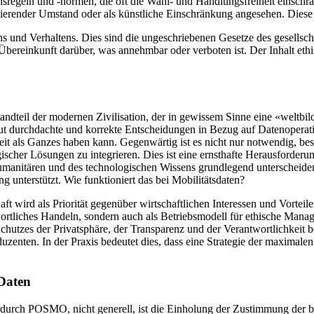
nsregeln und -normen, die oft die Wahl- und Handlungsfreiheit einsc
ierender Umstand oder als künstliche Einschränkung angesehen. Diese Si
s und Verhaltens. Dies sind die ungeschriebenen Gesetze des gesellscha
bereinkunft darüber, was annehmbar oder verboten ist. Der Inhalt eth
ndteil der modernen Zivilisation, der in gewissem Sinne eine «weltbild
ut durchdachte und korrekte Entscheidungen in Bezug auf Datenoperatio
t als Ganzes haben kann. Gegenwärtig ist es nicht nur notwendig, bes
gischer Lösungen zu integrieren. Dies ist eine ernsthafte Herausforder
nitären und des technologischen Wissens grundlegend unterscheiden. 
 unterstützt. Wie funktioniert das bei Mobilitätsdaten?
t wird als Priorität gegenüber wirtschaftlichen Interessen und Vorteile
antwortliches Handeln, sondern auch als Betriebsmodell für ethische Ma
 Schutzes der Privatsphäre, der Transparenz und der Verantwortlichke
enten. In der Praxis bedeutet dies, dass eine Strategie der maximale
 Daten
durch POSMO, nicht generell, ist die Einholung der Zustimmung der bet