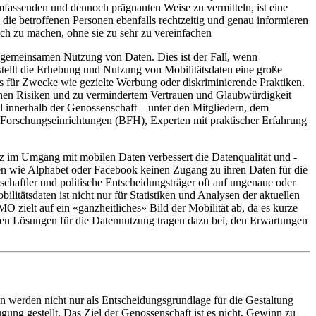
mfassenden und dennoch prägnanten Weise zu vermitteln, ist eine
 betroffenen Personen ebenfalls rechtzeitig und genau informieren
ich zu machen, ohne sie zu sehr zu vereinfachen
 gemeinsamen Nutzung von Daten. Dies ist der Fall, wenn
stellt die Erhebung und Nutzung von Mobilitätsdaten eine große
 für Zwecke wie gezielte Werbung oder diskriminierende Praktiken.
hen Risiken und zu vermindertem Vertrauen und Glaubwürdigkeit
innerhalb der Genossenschaft – unter den Mitgliedern, dem
e Forschungseinrichtungen (BFH), Experten mit praktischer Erfahrung
satz im Umgang mit mobilen Daten verbessert die Datenqualität und -
en wie Alphabet oder Facebook keinen Zugang zu ihren Daten für die
chaftler und politische Entscheidungsträger oft auf ungenaue oder
tätsdaten ist nicht nur für Statistiken und Analysen der aktuellen
 zielt auf ein «ganzheitliches» Bild der Mobilität ab, da es kurze
chen Lösungen für die Datennutzung tragen dazu bei, den Erwartungen
n werden nicht nur als Entscheidungsgrundlage für die Gestaltung
gung gestellt. Das Ziel der Genossenschaft ist es nicht, Gewinn zu