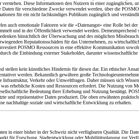
r verstehen. Diese Informationen den Nutzern in einer zugänglichen, u
 Daten für verschiedene Zwecke verwendet werden, über die POSMO die
rmationen für ein nicht fachkundiges Publikum zugänglich und verständl
en auch emotionale Faktoren wie die «Datenangst» eine Rolle bei der
sammelt und in der Öffentlichkeit verwendet werden. Dementsprechend 
edenken hinsichtlich der Überwachung und des möglichen Missbrauchs
iegenden Reputationsschäden für das Unternehmen, zu wirtschaftlic
investiert POSMO Ressourcen in eine effektive Kommunikation sowohl 
durch die Einbindung externer Stakeholder, darunter wissenschaftlich
nd stellen kein künstliches Hindernis für diesen dar. Ein ethischer An
äsentativer werden. Bekanntlich gewähren große Technologieunternehm
e Infrastruktur, Verkehr oder Umweltfragen. Daher müssen sich Wissens
as erhebliche Kosten und Ressourcen erfordert. Die Nutzung von Mobili
sellschaftliche Bedeutung ihrer Erhebung und Nutzung bestätigt. POSMO
tzte und repräsentative Daten produziert. Die oben erwähnten praktis
ne nachhaltige soziale und wirtschaftliche Entwicklung zu erhalten.
n in einer bisher in der Schweiz nicht verfügbaren Qualität. Die Date
arkt für Forschung, Stadtentwicklung oder Mobilitätsplanung zur Verfü