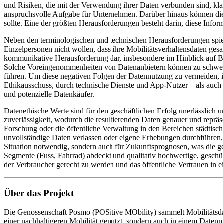
und Risiken, die mit der Verwendung ihrer Daten verbunden sind, kla
anspruchsvolle Aufgabe für Unternehmen. Darüber hinaus können die
sollte. Eine der größten Herausforderungen besteht darin, diese Info
Neben den terminologischen und technischen Herausforderungen spiel
Einzelpersonen nicht wollen, dass ihre Mobilitätsverhaltensdaten ge
kommunikative Herausforderung dar, insbesondere im Hinblick auf B
Solche Voreingenommenheiten von Datenanbietern können zu schwerw
führen. Um diese negativen Folgen der Datennutzung zu vermeiden, 
Ethikausschuss, durch technische Dienste und App-Nutzer – als auch 
und potenzielle Datenkäufer.
Datenethische Werte sind für den geschäftlichen Erfolg unerlässlich u
zuverlässigkeit, wodurch die resultierenden Daten genauer und repr
Forschung oder die öffentliche Verwaltung in den Bereichen städtisch
unvollständige Daten verlassen oder eigene Erhebungen durchführen, w
Situation notwendig, sondern auch für Zukunftsprognosen, was die ge
Segmente (Fuss, Fahrrad) abdeckt und qualitativ hochwertige, geschü
der Verbraucher gerecht zu werden und das öffentliche Vertrauen in ei
Über das Projekt
Die Genossenschaft Posmo (POSitive MObility) sammelt Mobilitätsdate
einer nachhaltigeren Mobilität genutzt, sondern auch in einem Datenm