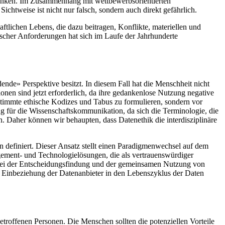
hränken. Im Zusammenhang mit wettbewerbsorientierten
chtweise ist nicht nur falsch, sondern auch direkt gefährlich.
ftlichen Lebens, die dazu beitragen, Konflikte, materiellen und
ischer Anforderungen hat sich im Laufe der Jahrhunderte
ende» Perspektive besitzt. In diesem Fall hat die Menschheit nicht
nen sind jetzt erforderlich, da ihre gedankenlose Nutzung negative
timmte ethische Kodizes und Tabus zu formulieren, sondern vor
ung für die Wissenschaftskommunikation, da sich die Terminologie, die
Daher können wir behaupten, dass Datenethik die interdisziplinäre
n definiert. Dieser Ansatz stellt einen Paradigmenwechsel auf dem
nagement- und Technologielösungen, die als vertrauenswürdiger
it bei der Entscheidungsfindung und der gemeinsamen Nutzung von
n Einbeziehung der Datenanbieter in den Lebenszyklus der Daten
roffenen Personen. Die Menschen sollten die potenziellen Vorteile