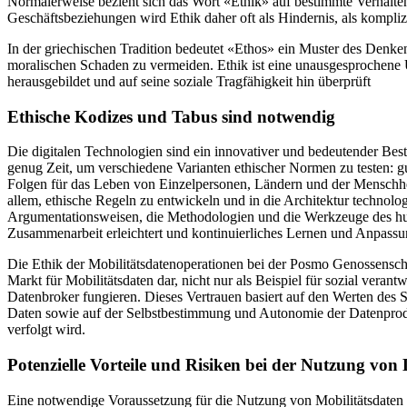
Normalerweise bezieht sich das Wort «Ethik» auf bestimmte Verhalte
Geschäftsbeziehungen wird Ethik daher oft als Hindernis, als kompliz
In der griechischen Tradition bedeutet «Ethos» ein Muster des Denken
moralischen Schaden zu vermeiden. Ethik ist eine unausgesprochene Ü
herausgebildet und auf seine soziale Tragfähigkeit hin überprüft
Ethische Kodizes und Tabus sind notwendig
Die digitalen Technologien sind ein innovativer und bedeutender Besta
genug Zeit, um verschiedene Varianten ethischer Normen zu testen: g
Folgen für das Leben von Einzelpersonen, Ländern und der Menschhei
allem, ethische Regeln zu entwickeln und in die Architektur technolo
Argumentationsweisen, die Methodologien und die Werkzeuge des huma
Zusammenarbeit erleichtert und kontinuierliches Lernen und Anpassung
Die Ethik der Mobilitätsdatenoperationen bei der Posmo Genossenschaf
Markt für Mobilitätsdaten dar, nicht nur als Beispiel für sozial ver
Datenbroker fungieren. Dieses Vertrauen basiert auf den Werten des
Daten sowie auf der Selbstbestimmung und Autonomie der Datenproduz
verfolgt wird.
Potenzielle Vorteile und Risiken bei der Nutzung von
Eine notwendige Voraussetzung für die Nutzung von Mobilitätsdaten 