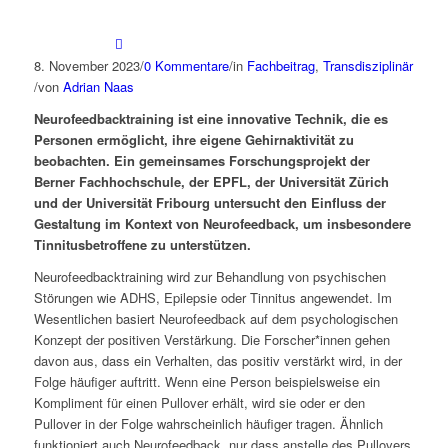
8. November 2023
/
0 Kommentare
/
in
Fachbeitrag
,
Transdisziplinär
/
von
Adrian Naas
Neurofeedbacktraining ist eine innovative Technik, die es
Personen ermöglicht, ihre eigene Gehirnaktivität zu
beobachten. Ein gemeinsames Forschungsprojekt der
Berner Fachhochschule, der EPFL, der Universität Zürich
und der Universität Fribourg untersucht den Einfluss der
Gestaltung im Kontext von Neurofeedback, um insbesondere
Tinnitusbetroffene zu unterstützen.
Neurofeedbacktraining wird zur Behandlung von psychischen
Störungen wie ADHS, Epilepsie oder Tinnitus angewendet. Im
Wesentlichen basiert Neurofeedback auf dem psychologischen
Konzept der positiven Verstärkung. Die Forscher*innen gehen
davon aus, dass ein Verhalten, das positiv verstärkt wird, in der
Folge häufiger auftritt. Wenn eine Person beispielsweise ein
Kompliment für einen Pullover erhält, wird sie oder er den
Pullover in der Folge wahrscheinlich häufiger tragen. Ähnlich
funktioniert auch Neurofeedback, nur dass anstelle des Pullovers