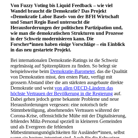
Von Fuzzy Voting bis Liquid Feedback – wie viel
Wandel braucht die Demokratie? Das Projekt
«Demokratie Labor Basel» von der BFH Wirtschaft
und Smart Regio Basel untersucht die
Herausforderungen der politischen Partizipation und,
wie man die demokratischen Strukturen und Prozesse
in der Schweiz modernisieren kann. Die
Forscher*innen haben einige Vorschläge – ein Einblick
in das neu gestartete Projekt.
Bei internationalen Demokratie-Ratings ist die Schweiz
regelmässig auf Spitzenplätzen zu finden. So belegt sie
beispielsweise beim
Demokratie-Barometer
, das die Qualität
von Demokratien misst, den ersten Platz, verfügt mit
grossem Abstand über die am stärksten ausgebaute direkte
Demokratie und weist
von allen OECD-Ländern das
höchste Vertrauen der Bevölkerung in die Regierung
auf.
Dabei gehen jedoch gerne bekannte Probleme und neue
Herausforderungen vergessen: eine notorisch tiefe
Stimmbeteiligung, abnehmendes Vertrauen während der
Corona-Krise, offensichtliche Mühe mit der Digitalisierung,
fehlendes Miliz-Personal speziell in kleineren Gemeinden
und als Evergreen die fehlenden
Mitbestimmungsmöglichkeiten für Ausländer*innen, selbst
wenn sie bestens integriert sind. Auch für die Schweizer