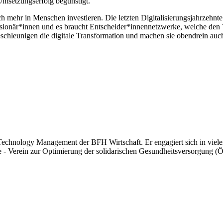
Umsetzungserfolg begünstigt.
ehr in Menschen investieren. Die letzten Digitalisierungsjahrzehnte h
ionär*innen und es braucht Entscheider*innennetzwerke, welche den Ta
beschleunigen die digitale Transformation und machen sie obendrein auch
al Technology Management der BFH Wirtschaft. Er engagiert sich in vie
re - Verein zur Optimierung der solidarischen Gesundheitsversorgung (Ö