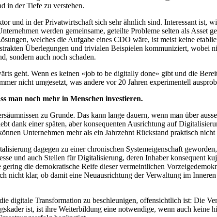
 in der Tiefe zu verstehen.
ktor und in der Privatwirtschaft sich sehr ähnlich sind. Interessant ist, 
Unternehmen werden gemeinsame, geteilte Probleme selten als Asset ge
gen, welches die Aufgabe eines CDO wäre, ist meist keine etablierte P
trakten Überlegungen und trivialen Beispielen kommuniziert, wobei n
ind, sondern auch noch schaden.
rts geht. Wenn es keinen «job to be digitally done» gibt und die Bere
mmer nicht umgesetzt, was andere vor 20 Jahren experimentell ausprobie
ss man noch mehr in Menschen investieren.
ersäumnissen zu Grunde. Das kann lange dauern, wenn man über ausser
dank einer späten, aber konsequenten Ausrichtung auf Digitalisierung
können Unternehmen mehr als ein Jahrzehnt Rückstand praktisch nicht 
talisierung dagegen zu einer chronischen Systemeigenschaft geworden, d
se und auch Stellen für Digitalisierung, deren Inhaber konsequent kuj
wie gering die demokratische Reife dieser vermeintlichen Vorzeigedemokr
 noch nicht klar, ob damit eine Neuausrichtung der Verwaltung im Inner
die digitale Transformation zu beschleunigen, offensichtlich ist: Die 
kader ist, ist ihre Weiterbildung eine notwendige, wenn auch keine hi