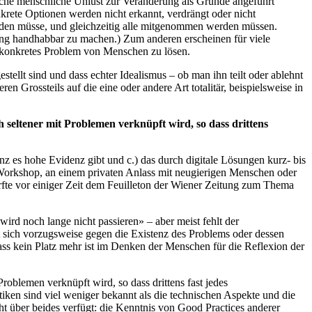
liche menschliche Unlust zur Veränderung als Gründe angeführt
rete Optionen werden nicht erkannt, verdrängt oder nicht
erden müsse, und gleichzeitig alle mitgenommen werden müssen.
tung handhabbar zu machen.) Zum anderen erscheinen für viele
n konkretes Problem von Menschen zu lösen.
stellt sind und dass echter Idealismus – ob man ihn teilt oder ablehnt
en Grossteils auf die eine oder andere Art totalitär, beispielsweise in
och seltener mit Problemen verknüpft wird, so dass drittens
z es hohe Evidenz gibt und c.) das durch digitale Lösungen kurz- bis
len Workshop, an einem privaten Anlass mit neugierigen Menschen oder
durfte vor einiger Zeit dem Feuilleton der Wiener Zeitung zum Thema
ird noch lange nicht passieren» – aber meist fehlt der
t sich vorzugsweise gegen die Existenz des Problems oder dessen
ss kein Platz mehr ist im Denken der Menschen für die Reflexion der
 Problemen verknüpft wird, so dass drittens fast jedes
ken sind viel weniger bekannt als die technischen Aspekte und die
t über beides verfügt: die Kenntnis von Good Practices anderer