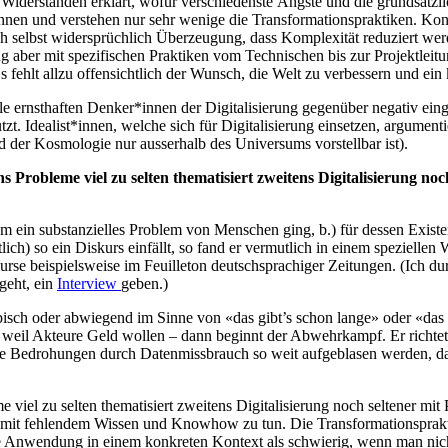
t Widerständen erklärt, wofür verschiedenste Ängste und die grundsätz
nnen und verstehen nur sehr wenige die Transformationspraktiken. Konk
ich selbst widersprüchlich Überzeugung, dass Komplexität reduziert w
ung aber mit spezifischen Praktiken vom Technischen bis zur Projektlei
 fehlt allzu offensichtlich der Wunsch, die Welt zu verbessern und ei
le ernsthaften Denker*innen der Digitalisierung gegenüber negativ einge
t. Idealist*innen, welche sich für Digitalisierung einsetzen, argumentier
 der Kosmologie nur ausserhalb des Universums vorstellbar ist).
tens Probleme viel zu selten thematisiert zweitens Digitalisierung n
m ein substanzielles Problem von Menschen ging, b.) für dessen Existen
ntlich) so ein Diskurs einfällt, so fand er vermutlich in einem speziel
skurse beispielsweise im Feuilleton deutschsprachiger Zeitungen. (Ich 
geht, ein
Interview
geben.)
opisch oder abwiegend im Sinne von «das gibt’s schon lange» oder «das w
, weil Akteure Geld wollen – dann beginnt der Abwehrkampf. Er richte
use Bedrohungen durch Datenmissbrauch so weit aufgeblasen werden, da
me viel zu selten thematisiert zweitens Digitalisierung noch seltener mit
l mit fehlendem Wissen und Knowhow zu tun. Die Transformationsprakti
die Anwendung in einem konkreten Kontext als schwierig, wenn man nich