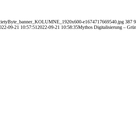
H_SocietyByte_banner_KOLUMNE_1920x600-e1674717669540.jpg
387
9
022-09-21 10:57:51
2022-09-21 10:58:35
Mythos Digitalisierung – Grü