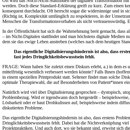
Oft wird das Noch-Nicht-Stattfinden der digitalen Transformation mi
werden. Doch diese Standard-Erklärung greift zu kurz. Zum einen ke
konsequent durchdacht. Oft herrscht sogar die widersinnige und in s
(Richtig ist, Komplexität umfänglich zu respektieren, in der Umsetz
Menschen die Transformationsvorhaben als nicht vertrauenswürdig. Es
In der Öffentlichkeit hat sich die Wahrnehmung breit gemacht, dass al
– im Nicht-Digitalen stattfindet und man höchstens digitale Medien nutz
dem sie das ewige Leben anstreben (welches nach dem heutigen Stand
Das eigentliche Digitalisierungshindernis ist also, dass ers
fast jedes Dringlichkeitsbewusstsein fehlt.
FRAGE: Wann haben Sie zuletzt einen Diskurs erlebt, a.) in dem es u
mittelfristig wesentlich verbessert werden könnte? Falls Ihnen (hoffe
in einem speziellen Printprodukt statt. Seltener findet man solche Di
optimale Therapiewahl, die auf Besonderheiten von Patient*innen ein
Natürlich wird viel über Digitalisierung gesprochen – dystopisch, ut
Problembezug. Wird er irgendwann doch hergestellt – beispielsweise
Lösbarkeit oder er baut Drohkulissen auf, beispielsweise indem diff
diskutierten Probleme.
Das eigentliche Digitalisierungshindernis ist also, dass erstens Proble
Dringlichkeitsbewusstsein fehlt. Dabei hat die Nichtverknüpfung vie
Projektpraktiken. Und auch dort, wo sie bekannt sind, erweist sich 