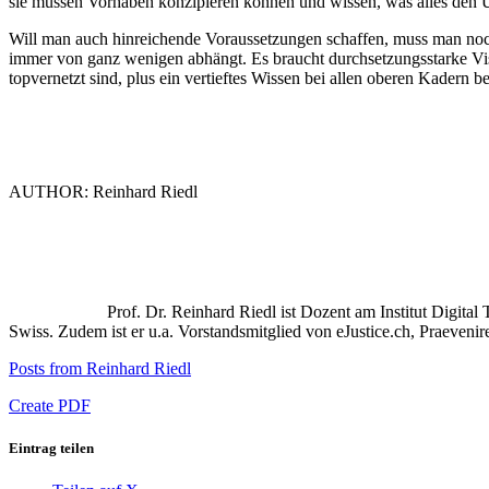
sie müssen Vorhaben konzipieren können und wissen, was alles den 
Will man auch hinreichende Voraussetzungen schaffen, muss man noch m
immer von ganz wenigen abhängt. Es braucht durchsetzungsstarke Vis
topvernetzt sind, plus ein vertieftes Wissen bei allen oberen Kadern 
AUTHOR: Reinhard Riedl
Prof. Dr. Reinhard Riedl ist Dozent am Institut Digit
Swiss. Zudem ist er u.a. Vorstandsmitglied von eJustice.ch, Praeveni
Posts from Reinhard Riedl
Create PDF
Eintrag teilen