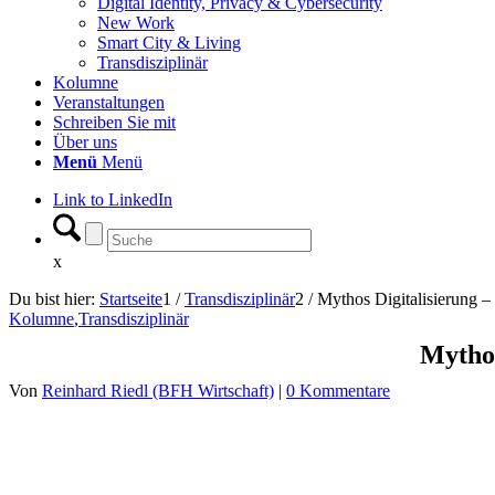
Digital Identity, Privacy & Cybersecurity
New Work
Smart City & Living
Transdisziplinär
Kolumne
Veranstaltungen
Schreiben Sie mit
Über uns
Menü
Menü
Link to LinkedIn
x
Du bist hier:
Startseite
1
/
Transdisziplinär
2
/
Mythos Digitalisierung –
Kolumne
,
Transdisziplinär
Mythos
Von
Reinhard Riedl (BFH Wirtschaft)
|
0 Kommentare