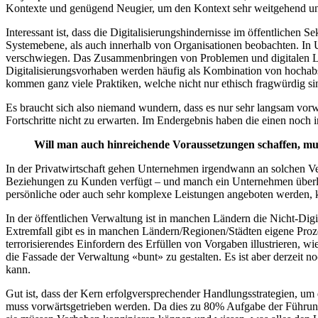
Kontexte und genügend Neugier, um den Kontext sehr weitgehend und
Interessant ist, dass die Digitalisierungshindernisse im öffentlichen Se
Systemebene, als auch innerhalb von Organisationen beobachten. In 
verschwiegen. Das Zusammenbringen von Problemen und digitalen Lösun
Digitalisierungsvorhaben werden häufig als Kombination von hochabs
kommen ganz viele Praktiken, welche nicht nur ethisch fragwürdig s
Es braucht sich also niemand wundern, dass es nur sehr langsam vorwä
Fortschritte nicht zu erwarten. Im Endergebnis haben die einen noch i
Will man auch hinreichende Voraussetzungen schaffen, mu
In der Privatwirtschaft gehen Unternehmen irgendwann an solchen V
Beziehungen zu Kunden verfügt – und manch ein Unternehmen überlebt 
persönliche oder auch sehr komplexe Leistungen angeboten werden, 
In der öffentlichen Verwaltung ist in manchen Ländern die Nicht-Digi
Extremfall gibt es in manchen Ländern/Regionen/Städten eigene Prozes
terrorisierendes Einfordern des Erfüllen von Vorgaben illustrieren, 
die Fassade der Verwaltung «bunt» zu gestalten. Es ist aber derzeit
kann.
Gut ist, dass der Kern erfolgversprechender Handlungsstrategien, um 
muss vorwärtsgetrieben werden. Da dies zu 80% Aufgabe der Führungs