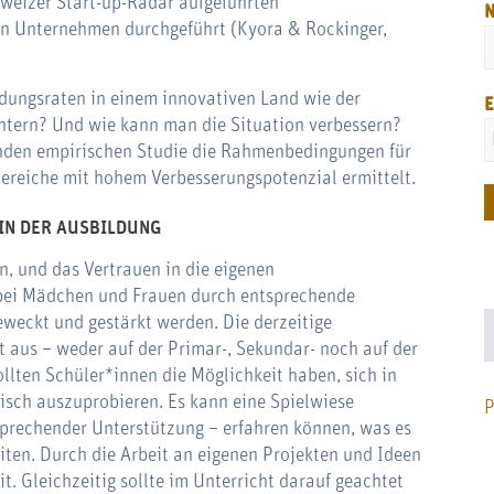
hweizer Start-up-Radar aufgeführten
n Unternehmen durchgeführt (Kyora & Rockinger,
dungsraten in einem innovativen Land wie der
E
htern? Und wie kann man die Situation verbessern?
nden empirischen Studie die Rahmenbedingungen für
ereiche mit hohem Verbesserungspotenzial ermittelt.
IN DER AUSBILDUNG
, und das Vertrauen in die eigenen
bei Mädchen und Frauen durch entsprechende
weckt und gestärkt werden. Die derzeitige
t aus – weder auf der Primar-, Sekundar- noch auf der
llten Schüler*innen die Möglichkeit haben, sich in
sch auszuprobieren. Es kann eine Spielwiese
P
tsprechender Unterstützung – erfahren können, was es
iten. Durch die Arbeit an eigenen Projekten und Ideen
. Gleichzeitig sollte im Unterricht darauf geachtet