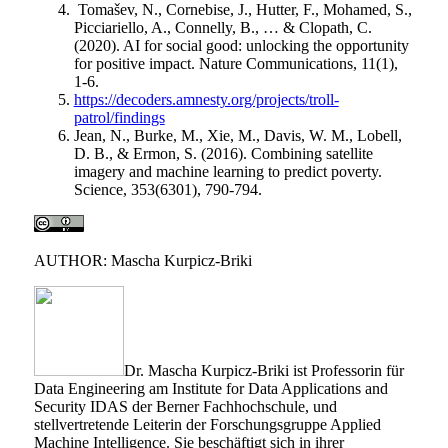
Tomašev, N., Cornebise, J., Hutter, F., Mohamed, S.,
Picciariello, A., Connelly, B., … & Clopath, C.
(2020). AI for social good: unlocking the opportunity
for positive impact. Nature Communications, 11(1),
1-6.
https://decoders.amnesty.org/projects/troll-
patrol/findings
Jean, N., Burke, M., Xie, M., Davis, W. M., Lobell,
D. B., & Ermon, S. (2016). Combining satellite
imagery and machine learning to predict poverty.
Science, 353(6301), 790-794.
AUTHOR: Mascha Kurpicz-Briki
Dr. Mascha Kurpicz-Briki ist Professorin für
Data Engineering am Institute for Data Applications and
Security IDAS der Berner Fachhochschule, und
stellvertretende Leiterin der Forschungsgruppe Applied
Machine Intelligence. Sie beschäftigt sich in ihrer