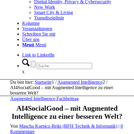
Digital Identity, Privacy & Cybersecurity
New Work
Smart City & Living
Transdisziplinär
Kolumne
Veranstaltungen
Schreiben Sie mit
Über uns
Menü
Menü
Link to LinkedIn
x
Du bist hier:
Startseite
1
/
Augmented Intelligence
2
/
AI4SocialGood – mit Augmented Intelligence zu einer
besseren Welt?
Augmented Intelligence
,
Fachbeitrag
AI4SocialGood – mit Augmented
Intelligence zu einer besseren Welt?
Von
Mascha Kurpicz-Briki (BFH Technik & Informatik)
|
0
Kommentare