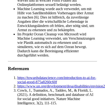
wieviel und in welcher Form Frauen auf
Onlineplattformen sexuell belästigt werden.
Machine Learning wurde auch verwendet, um mit
Hilfe von Satellitenbildern Vorhersagen über Armut
zu machen [6]. Dies ist hilfreich, da zuverlässige
Angaben über die wirtschaftliche Lebenslage in
Entwicklungsländern oft fehlen, aber nötig sind, um
Armut zu erkennen und zu bekämpfen.
Im Projekt Ocean Cleanup von Microsoft wird
Machine Learning verwendet, um Verschmutzungen
wie Plastik automatisch zu erkennen und zu
simulieren, wie es sich auf dem Ozean bewegt.
Dadurch kann die Bereinigung effizienter
durchgeführt werden.
Referenzen
https://towardsdatascience.com/introduction-to-ai-for-
social-good-875a8260c60f
https://www.un.org/development/desa/disabilities/envision
Cowls, J., Tsamados, A., Taddeo, M., & Floridi, L.
(2021). A definition, benchmark and database of AI
for social good initiatives. Nature Machine
Intelligence, 3(2), 111-115.