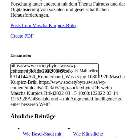
Forschung unter anderem mit dem Thema Fairness und der
Digitalisierung von sozialen und gesellschaftlichen
Herausforderungen.
Posts from Mascha Kurpicz-Briki
Create PDF
Eintrag teilen
https://www.societybyte.swiss/wp-
content/uploads/2022/03/iStock-
Teilen auf X
Teilen auf LinkedIn
Per E-Mail teilen
1314144760_Roboterhand_Wasser.jpg
1080
1920
Mascha
Kurpicz-Briki
https://www.societybyte.swiss/wp-
content/uploads/2023/05/logo-societybyte-DE.webp
Mascha Kurpicz-Briki
2022-03-15 10:00:12
2022-03-14
11:53:28
AI4SocialGood – mit Augmented Intelligence zu
einer besseren Welt?
Ähnliche Beiträge
Wie Basel-Stadt mit
Wie Künstliche