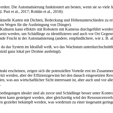
rden: Die Automatisierung funktioniert am besten, wenn sie so viele I
Puri et al., 2017; Roldán et al., 2018):
 aktuelle Karten mit Dichten, Bedeckung und Höhenunterschieden zu e
von Wegen für die Ausbringung von Dünger).
ulturen kann effektiv mit Robotern mit Kameras durchgeführt werden
tzt werden, um Schädlinge zu identifizieren und auch vor Ort Gegen
nde Frucht in der Automatisierung (andere, empfindlichere, wie z. B. a
en – da das System im Idealfall weiß, wo das Wachstum unterdurchschnitt
bizid ganz lokal per Drohne ausbringt).
strakt erscheinen, zeigen sich die potenziellen Vorteile erst im Zusa
t werden, aber der Effizienzgewinn bei den danach eingesetzten Resso
 was aus wirtschaftlicher Sicht interessant ist, aber auch und vor al
.
eltbedingungen idealer sind als zuvor und Schädlinge besser unter Kon
ern kann gesteigert werden, aber gleichzeitig wird der Ressourcenverbr
 gezielter bekämpft werden, was wiederum zu einer insgesamt geringe