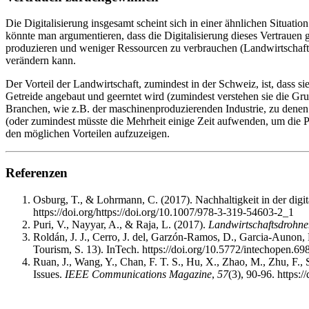
Die Digitalisierung insgesamt scheint sich in einer ähnlichen Situat
könnte man argumentieren, dass die Digitalisierung dieses Vertrauen ga
produzieren und weniger Ressourcen zu verbrauchen (Landwirtschaft), 
verändern kann.
Der Vorteil der Landwirtschaft, zumindest in der Schweiz, ist, dass s
Getreide angebaut und geerntet wird (zumindest verstehen sie die Grun
Branchen, wie z.B. der maschinenproduzierenden Industrie, zu denen d
(oder zumindest müsste die Mehrheit einige Zeit aufwenden, um die P
den möglichen Vorteilen aufzuzeigen.
Referenzen
Osburg, T., & Lohrmann, C. (2017). Nachhaltigkeit in der digi
https://doi.org/https://doi.org/10.1007/978-3-319-54603-2_1
Puri, V., Nayyar, A., & Raja, L. (2017).
Landwirtschaftsdrohne
Roldán, J. J., Cerro, J. del, Garzón-Ramos, D., Garcia-Aunon, P
Tourism, S. 13). InTech. https://doi.org/10.5772/intechopen.69
Ruan, J., Wang, Y., Chan, F. T. S., Hu, X., Zhao, M., Zhu, F.
Issues.
IEEE Communications Magazine
,
57
(3), 90-96. https