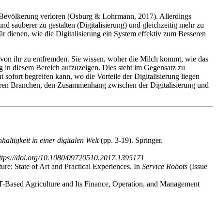
der Bevölkerung verloren (Osburg & Lohrmann, 2017). Allerdings
und sauberer zu gestalten (Digitalisierung) und gleichzeitig mehr zu
ür dienen, wie die Digitalisierung ein System effektiv zum Besseren
ch von ihr zu entfremden. Sie wissen, woher die Milch kommt, wie das
ung in diesem Bereich aufzuzeigen. Dies steht im Gegensatz zu
sofort begreifen kann, wo die Vorteile der Digitalisierung liegen
anderen Branchen, den Zusammenhang zwischen der Digitalisierung und
haltigkeit in einer digitalen Welt
(pp. 3-19). Springer.
ttps://doi.org/10.1080/09720510.2017.1395171
ure: State of Art and Practical Experiences. In
Service Robots
(Issue
IoT-Based Agriculture and Its Finance, Operation, and Management