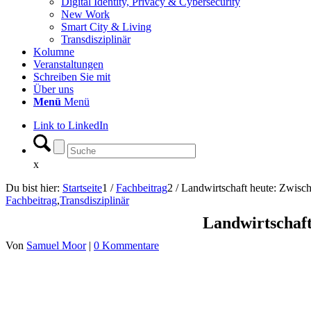
Digital Identity, Privacy & Cybersecurity
New Work
Smart City & Living
Transdisziplinär
Kolumne
Veranstaltungen
Schreiben Sie mit
Über uns
Menü
Menü
Link to LinkedIn
x
Du bist hier:
Startseite
1
/
Fachbeitrag
2
/
Landwirtschaft heute: Zwische
Fachbeitrag
,
Transdisziplinär
Landwirtschaft
Von
Samuel Moor
|
0 Kommentare