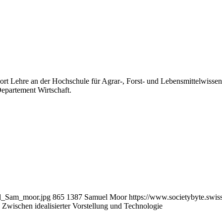
ssort Lehre an der Hochschule für Agrar-, Forst- und Lebensmittelwis
Departement Wirtschaft.
al_Sam_moor.jpg
865
1387
Samuel Moor
https://www.societybyte.swi
 Zwischen idealisierter Vorstellung und Technologie