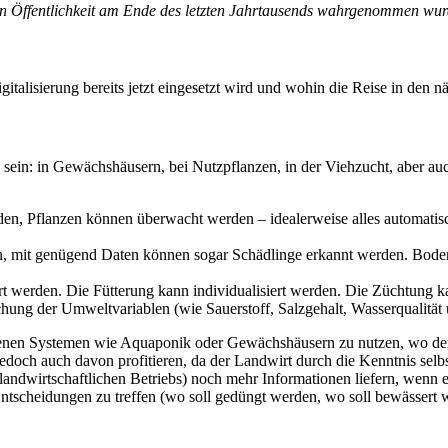
n Öffentlichkeit am Ende des letzten Jahrtausends wahrgenommen wurde 
italisierung bereits jetzt eingesetzt wird und wohin die Reise in den 
ch sein: in Gewächshäusern, bei Nutzpflanzen, in der Viehzucht, aber a
, Pflanzen können überwacht werden – idealerweise alles automatisch
n, mit genügend Daten können sogar Schädlinge erkannt werden. Bod
rt werden. Die Fütterung kann individualisiert werden. Die Züchtung k
ung der Umweltvariablen (wie Sauerstoff, Salzgehalt, Wasserqualität 
lossenen Systemen wie Aquaponik oder Gewächshäusern zu nutzen, wo der 
edoch auch davon profitieren, da der Landwirt durch die Kenntnis selbst
landwirtschaftlichen Betriebs) noch mehr Informationen liefern, wenn
tscheidungen zu treffen (wo soll gedüngt werden, wo soll bewässert 