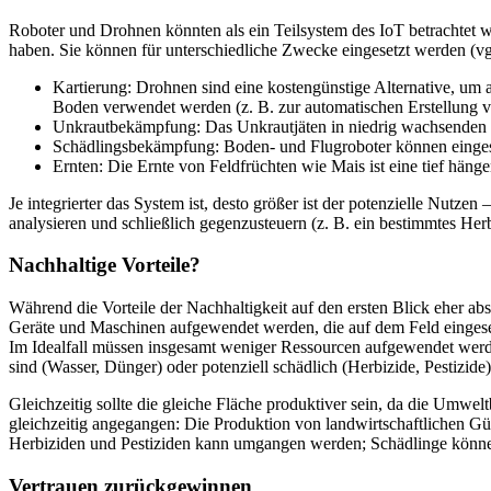
Roboter und Drohnen könnten als ein Teilsystem des IoT betrachtet we
haben. Sie können für unterschiedliche Zwecke eingesetzt werden (vgl. 
Kartierung: Drohnen sind eine kostengünstige Alternative, um
Boden verwendet werden (z. B. zur automatischen Erstellung 
Unkrautbekämpfung: Das Unkrautjäten in niedrig wachsenden K
Schädlingsbekämpfung: Boden- und Flugroboter können eingese
Ernten: Die Ernte von Feldfrüchten wie Mais ist eine tief hänge
Je integrierter das System ist, desto größer ist der potenzielle Nutz
analysieren und schließlich gegenzusteuern (z. B. ein bestimmtes Her
Nachhaltige Vorteile?
Während die Vorteile der Nachhaltigkeit auf den ersten Blick eher ab
Geräte und Maschinen aufgewendet werden, die auf dem Feld eingesetz
Im Idealfall müssen insgesamt weniger Ressourcen aufgewendet werden,
sind (Wasser, Dünger) oder potenziell schädlich (Herbizide, Pestizide)
Gleichzeitig sollte die gleiche Fläche produktiver sein, da die Umw
gleichzeitig angegangen: Die Produktion von landwirtschaftlichen Güt
Herbiziden und Pestiziden kann umgangen werden; Schädlinge können
Vertrauen zurückgewinnen