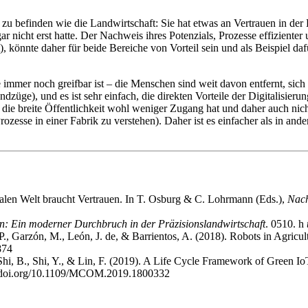
ion zu befinden wie die Landwirtschaft: Sie hat etwas an Vertrauen in 
r nicht erst hatte. Der Nachweis ihres Potenzials, Prozesse effizienter 
könnte daher für beide Bereiche von Vorteil sein und als Beispiel daf
ie immer noch greifbar ist – die Menschen sind weit davon entfernt, si
dzüge), und es ist sehr einfach, die direkten Vorteile der Digitalisier
ie breite Öffentlichkeit wohl weniger Zugang hat und daher auch nicht 
rozesse in einer Fabrik zu verstehen). Daher ist es einfacher als in 
talen Welt braucht Vertrauen. In T. Osburg & C. Lohrmann (Eds.),
Nach
n: Ein moderner Durchbruch in der Präzisionslandwirtschaft
. 0510. h
., Garzón, M., León, J. de, & Barrientos, A. (2018). Robots in Agricult
874
, Shi, B., Shi, Y., & Lin, F. (2019). A Life Cycle Framework of Green 
://doi.org/10.1109/MCOM.2019.1800332