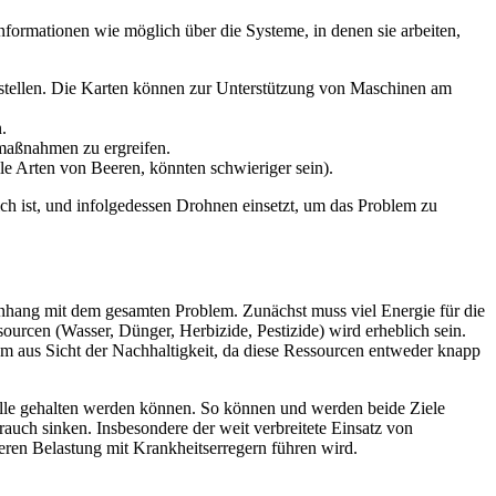
nformationen wie möglich über die Systeme, in denen sie arbeiten,
rstellen. Die Karten können zur Unterstützung von Maschinen am
.
maßnahmen zu ergreifen.
lle Arten von Beeren, könnten schwieriger sein).
lich ist, und infolgedessen Drohnen einsetzt, um das Problem zu
mmenhang mit dem gesamten Problem. Zunächst muss viel Energie für die
urcen (Wasser, Dünger, Herbizide, Pestizide) wird erheblich sein.
lem aus Sicht der Nachhaltigkeit, da diese Ressourcen entweder knapp
trolle gehalten werden können. So können und werden beide Ziele
auch sinken. Insbesondere der weit verbreitete Einsatz von
ren Belastung mit Krankheitserregern führen wird.