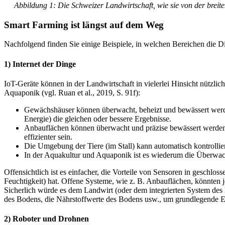
Abbildung 1: Die Schweizer Landwirtschaft, wie sie von der breite
Smart Farming ist längst auf dem Weg
Nachfolgend finden Sie einige Beispiele, in welchen Bereichen die Dig
1) Internet der Dinge
IoT-Geräte können in der Landwirtschaft in vielerlei Hinsicht nützli
Aquaponik (vgl. Ruan et al., 2019, S. 91f):
Gewächshäuser können überwacht, beheizt und bewässert werden
Energie) die gleichen oder bessere Ergebnisse.
Anbauflächen können überwacht und präzise bewässert werde
effizienter sein.
Die Umgebung der Tiere (im Stall) kann automatisch kontrollie
In der Aquakultur und Aquaponik ist es wiederum die Überwach
Offensichtlich ist es einfacher, die Vorteile von Sensoren in gesch
Feuchtigkeit) hat. Offene Systeme, wie z. B. Anbauflächen, könnten j
Sicherlich würde es dem Landwirt (oder dem integrierten System des 
des Bodens, die Nährstoffwerte des Bodens usw., um grundlegende En
2) Roboter und Drohnen