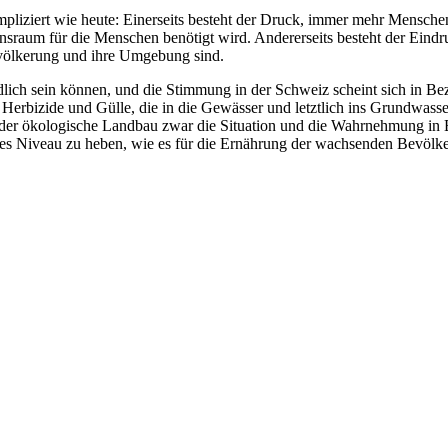
mpliziert wie heute: Einerseits besteht der Druck, immer mehr Mensche
sraum für die Menschen benötigt wird. Andererseits besteht der Eindruc
Bevölkerung und ihre Umgebung sind.
chädlich sein können, und die Stimmung in der Schweiz scheint sich in 
erbizide und Gülle, die in die Gewässer und letztlich ins Grundwasser
ss der ökologische Landbau zwar die Situation und die Wahrnehmung in 
ntes Niveau zu heben, wie es für die Ernährung der wachsenden Bevölke