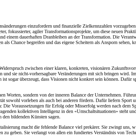
tensänderungen einzufordern und finanzielle Zielkennzahlen vorzugeben
ter, fokussierter, agiler Transformationsprojekte, um diese neuen Prak
 und einem dauerhaften Dranbleiben an der Transformation. Die Verantw
als Chance begreifen und das eigene Scheitern als Ansporn sehen, kre
 Widerspruch zwischen einer klaren, konkreten, visionären Zukunftsvo
n und sie nicht-vorhersagbare Veränderungen mit sich bringen wird. Im
 ist sogar überzeugt, dass Visionen nicht konkret sein können. Dafür s
neuen Worten, sondern von der inneren Balance der Unternehmen. Führung
ität sowohl vorleben als auch bei anderen fördern. Dafür liefern Sport 
en: Die Voraussetzungen für Erfolg oder Misserfolg werden nach dem S
enden kollektiven Intelligenz in den «Umschaltsituationen» steht und
in den bildenden Künsten sagen.
talisierung macht die fehlende Balance viel prekärer. Sie zwingt uns, 
en zu geben. Sie verlangt von allen ein fundiertes Verständnis von Tech