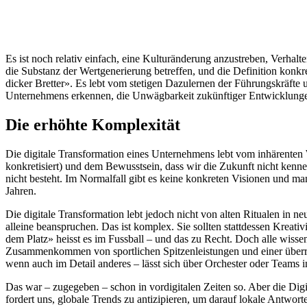
Es ist noch relativ einfach, eine Kulturänderung anzustreben, Verhal
die Substanz der Wertgenerierung betreffen, und die Definition konkre
dicker Bretter». Es lebt vom stetigen Dazulernen der Führungskräfte
Unternehmens erkennen, die Unwägbarkeit zukünftiger Entwicklungen 
Die erhöhte Komplexität
Die digitale Transformation eines Unternehmens lebt vom inhärenten
konkretisiert) und dem Bewusstsein, dass wir die Zukunft nicht kenne
nicht besteht. Im Normalfall gibt es keine konkreten Visionen und man
Jahren.
Die digitale Transformation lebt jedoch nicht von alten Ritualen in 
alleine beanspruchen. Das ist komplex. Sie sollten stattdessen Kreativ
dem Platz» heisst es im Fussball – und das zu Recht. Doch alle wiss
Zusammenkommen von sportlichen Spitzenleistungen und einer überrag
wenn auch im Detail anderes – lässt sich über Orchester oder Teams 
Das war – zugegeben – schon in vordigitalen Zeiten so. Aber die Digi
fordert uns, globale Trends zu antizipieren, um darauf lokale Antwort