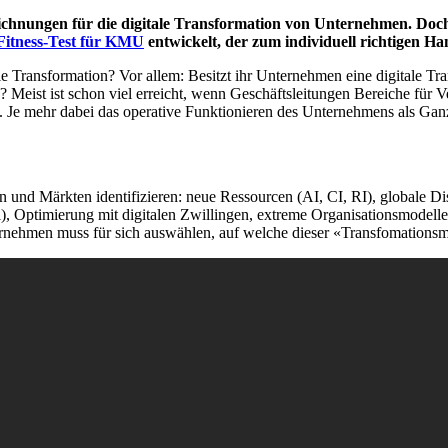
chnungen für die digitale Transformation von Unternehmen. Doch i
 Fitness-Test für KMU
entwickelt, der zum individuell richtigen Han
itale Transformation? Vor allem: Besitzt ihr Unternehmen eine digitale T
Meist ist schon viel erreicht, wenn Geschäftsleitungen Bereiche für V
. Je mehr dabei das operative Funktionieren des Unternehmens als Ganze
 und Märkten identifizieren: neue Ressourcen (AI, CI, RI), globale Dist
al), Optimierung mit digitalen Zwillingen, extreme Organisationsmod
ehmen muss für sich auswählen, auf welche dieser «Transfomationsmus