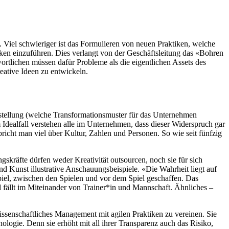
. Viel schwieriger ist das Formulieren von neuen Praktiken, welche
tiken einzuführen. Dies verlangt von der Geschäftsleitung das «Bohren
ortlichen müssen dafür Probleme als die eigentlichen Assets des
ative Ideen zu entwickeln.
rstellung (welche Transformationsmuster für das Unternehmen
 Idealfall verstehen alle im Unternehmen, dass dieser Widerspruch gar
pricht man viel über Kultur, Zahlen und Personen. So wie seit fünfzig
skräfte dürfen weder Kreativität outsourcen, noch sie für sich
und Kunst illustrative Anschauungsbeispiele. «Die Wahrheit liegt auf
piel, zwischen den Spielen und vor dem Spiel geschaffen. Das
 fällt im Miteinander von Trainer*in und Mannschaft. Ähnliches –
wissenschaftliches Management mit agilen Praktiken zu vereinen. Sie
nologie. Denn sie erhöht mit all ihrer Transparenz auch das Risiko,