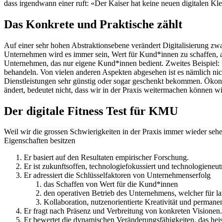
dass irgendwann einer ruft: «Der Kaiser hat keine neuen digitalen Klei
Das Konkrete und Praktische zählt
Auf einer sehr hohen Abstraktionsebene verändert Digitalisierung zwar
Unternehmen wird es immer sein, Wert für Kund*innen zu schaffen, 
Unternehmen, das nur eigene Kund*innen bedient. Zweites Beispiel: 
behandeln. Von vielen anderen Aspekten abgesehen ist es nämlich ni
Dienstleistungen sehr günstig oder sogar geschenkt bekommen. Ökonom
ändert, bedeutet nicht, dass wir in der Praxis weitermachen können wi
Der digitale Fitness Test für KMU
Weil wir die grossen Schwierigkeiten in der Praxis immer wieder sehe
Eigenschaften besitzen
Er basiert auf den Resultaten empirischer Forschung.
Er ist zukunftsoffen, technologiefokussiert und technologieneutr
Er adressiert die Schlüsselfaktoren von Unternehmenserfolg
das Schaffen von Wert für die Kund*innen
den operativen Betrieb des Unternehmens, welcher für la
Kollaboration, nutzenorientierte Kreativität und perma
Er fragt nach Präsenz und Verbreitung von konkreten Visionen.
Er bewertet die dynamischen Veränderungsfähigkeiten, das heis