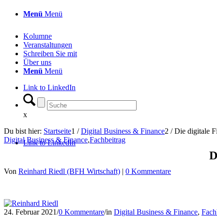
Menü
Menü
Kolumne
Veranstaltungen
Schreiben Sie mit
Über uns
Menü
Menü
Link to LinkedIn
x
Du bist hier:
Startseite
1
/
Digital Business & Finance
2
/
Die digitale 
Digital Business & Finance
,
Fachbeitrag
Link to LinkedIn
D
Von
Reinhard Riedl (BFH Wirtschaft)
|
0 Kommentare
24. Februar 2021
/
0 Kommentare
/
in
Digital Business & Finance
,
Fach