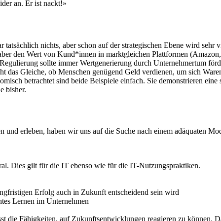
der an. Er ist nackt!»
 tatsächlich nichts, aber schon auf der strategischen Ebene wird sehr v
aber den Wert von Kund*innen in marktgleichen Plattformen (Amazon,
Regulierung sollte immer Wertgenerierung durch Unternehmertum förde
cht das Gleiche, ob Menschen genügend Geld verdienen, um sich Waren
isch betrachtet sind beide Beispiele einfach. Sie demonstrieren eine 
e bisher.
n und erleben, haben wir uns auf die Suche nach einem adäquaten Modell
al. Dies gilt für die IT ebenso wie für die IT-Nutzungspraktiken.
ngfristigen Erfolg auch in Zukunft entscheidend sein wird
nentes Lernen im Unternehmen
st die Fähigkeiten, auf Zukunftsentwicklungen reagieren zu können. Da