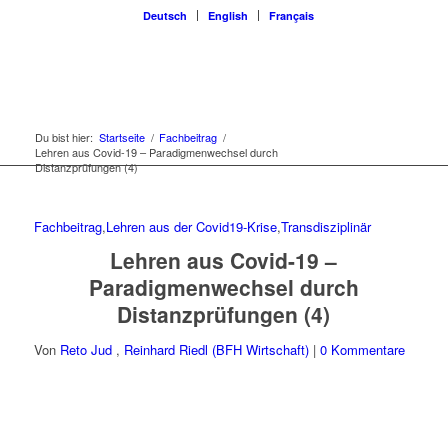
Deutsch
English
Français
Du bist hier:
Startseite
/
Fachbeitrag
/
Lehren aus Covid-19 – Paradigmenwechsel durch
Distanzprüfungen (4)
Fachbeitrag
,
Lehren aus der Covid19-Krise
,
Transdisziplinär
Lehren aus Covid-19 –
Paradigmenwechsel durch
Distanzprüfungen (4)
Von
Reto Jud
,
Reinhard Riedl (BFH Wirtschaft)
|
0 Kommentare