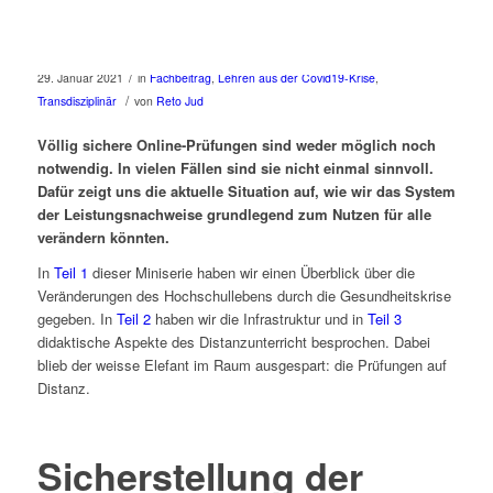
/
29. Januar 2021
in
Fachbeitrag
,
Lehren aus der Covid19-Krise
,
/
Transdisziplinär
von
Reto Jud
Völlig sichere Online-Prüfungen sind weder möglich noch
notwendig. In vielen Fällen sind sie nicht einmal sinnvoll.
Dafür zeigt uns die aktuelle Situation auf, wie wir das System
der Leistungsnachweise grundlegend zum Nutzen für alle
verändern könnten.
In
Teil 1
dieser Miniserie haben wir einen Überblick über die
Veränderungen des Hochschullebens durch die Gesundheitskrise
gegeben. In
Teil 2
haben wir die Infrastruktur und in
Teil 3
didaktische Aspekte des Distanzunterricht besprochen. Dabei
blieb der weisse Elefant im Raum ausgespart: die Prüfungen auf
Distanz.
Sicherstellung der