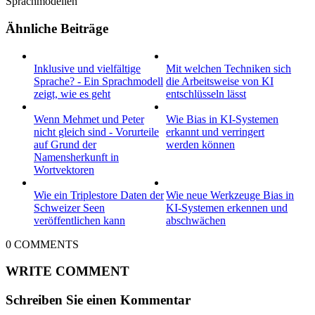
Sprachmodellen
Ähnliche Beiträge
Inklusive und vielfältige
Mit welchen Techniken sich
Sprache? - Ein Sprachmodell
die Arbeitsweise von KI
zeigt, wie es geht
entschlüsseln lässt
Wenn Mehmet und Peter
Wie Bias in KI-Systemen
nicht gleich sind - Vorurteile
erkannt und verringert
auf Grund der
werden können
Namensherkunft in
Wortvektoren
Wie ein Triplestore Daten der
Wie neue Werkzeuge Bias in
Schweizer Seen
KI-Systemen erkennen und
veröffentlichen kann
abschwächen
0
COMMENTS
WRITE COMMENT
Schreiben Sie einen Kommentar