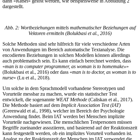
dann «Rätsel» gelöst werden, wie beispielsweise in Abbildung 2
dargestellt.
Abb. 2: Wortbeziehungen mittels mathematischer Beziehungen auf
Vektoren ermitteln (Bolukbasi et al., 2016)
Solche Methoden sind sehr hilfreich für viele verschiedene Arten
von Anwendungen im Bereich automatische Textanalyse. Die
encodierten Beziehungen in solchen Modellen können allerdings
auch problematisch sein. Es kann einfach berechnet werden, dass
«
man is to computer programmer, as woman is to homemake»
»
(Bolukbasi et al., 2016) oder dass «
man is to doctor, as woman is to
nurse
» (Lu et al., 2018).
Um solche in dem Sprachmodell vorhandene Stereotypen und
Vorurteile messbar zu machen, wurde ein statistischer Test
entwickelt, die sogenannte
WEAT Methode
(Caliskan et al., 2017).
Die Methode basiert auf dem
Implicit Association Test (IAT)
(Greenwald et al., 1998), welcher im Bereich der Psychologie
Anwendung findet. Beim IAT werden bei Menschen implizite
Vorurteile nachgewiesen. Die menschlichen Testpersonen müssen
Begriffe zueinander assoziieren, und basierend auf der Reaktionszeit
kann festgestellt werden, ob ein implizites Vorurteil vorhanden ist.
Analog zu der Reaktionszeit der Menschen im IAT verwendet die