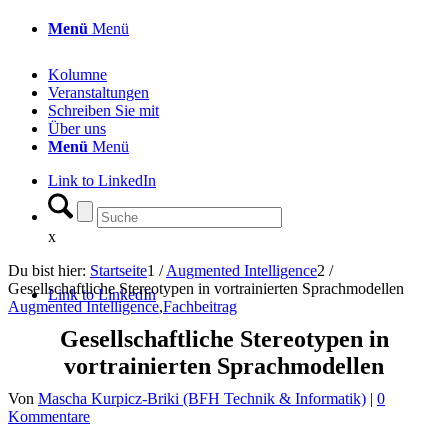
Menü
Menü
Kolumne
Veranstaltungen
Schreiben Sie mit
Über uns
Menü
Menü
Link to LinkedIn
x
Du bist hier:
Startseite
1
/
Augmented Intelligence
2
/
Gesellschaftliche Stereotypen in vortrainierten Sprachmodellen
Link to LinkedIn
Augmented Intelligence
,
Fachbeitrag
Gesellschaftliche Stereotypen in
vortrainierten Sprachmodellen
Von
Mascha Kurpicz-Briki (BFH Technik & Informatik)
|
0
Kommentare