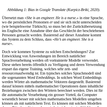
Abbildung 1: Bias in Google Translate (Kurpicz-Briki, 2020).
Übersetzt man «
She is an engineer.
He is a nurse.»
in eine Sprache,
wo die persönlichen Pronomen
er
und
sie
sich nicht unterscheiden
(wie beispielsweise Türkisch), so muss bei der Zurückübersetzung
ins Englische eine Annahme über das Geschlecht der beschriebenen
Personen gemacht werden. Basierend auf dieser Annahme kommt
das System zu dem Schluss, dass «
He’s an engineer. She is a
nurse
».
Doch wie kommen Systeme zu solchen Entscheidungen? Zur
Entwicklung von Anwendungen im Bereich natürlicher
Sprachverarbeitung werden oft vortrainierte Modelle verwendet.
Diese stehen bereits öffentlich zu Verfügung und deren Verwendung
erspart das eigene Training, welches sehr zeit- und
ressourcenaufwendig ist. Ein typisches solches Sprachmodell sind
die sogenannten
Word Embeddings
. In solchen Word Embeddings
werden Wörter als mathematische Vektoren dargestellt. Basierend
darauf können mittels mathematischer Operationen dann inhaltliche
Beziehungen zwischen den Wörtern berechnet werden. Dies ist für
die automatische Verarbeitung ein grosser Vorteil, da Computer
wesentlich besser mit solchen mathematischen Modellen umgehen
können als mit natürlichem Text. Es können mit solchen Modellen