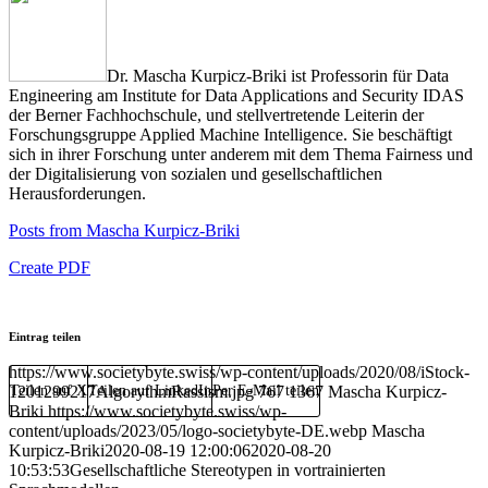
Dr. Mascha Kurpicz-Briki ist Professorin für Data
Engineering am Institute for Data Applications and Security IDAS
der Berner Fachhochschule, und stellvertretende Leiterin der
Forschungsgruppe Applied Machine Intelligence. Sie beschäftigt
sich in ihrer Forschung unter anderem mit dem Thema Fairness und
der Digitalisierung von sozialen und gesellschaftlichen
Herausforderungen.
Posts from Mascha Kurpicz-Briki
Create PDF
Eintrag teilen
https://www.societybyte.swiss/wp-content/uploads/2020/08/iStock-
1201299217AlgorythmRassism.jpg
Teilen auf X
Teilen auf LinkedIn
Per E-Mail teilen
767
1367
Mascha Kurpicz-
Briki
https://www.societybyte.swiss/wp-
content/uploads/2023/05/logo-societybyte-DE.webp
Mascha
Kurpicz-Briki
2020-08-19 12:00:06
2020-08-20
10:53:53
Gesellschaftliche Stereotypen in vortrainierten