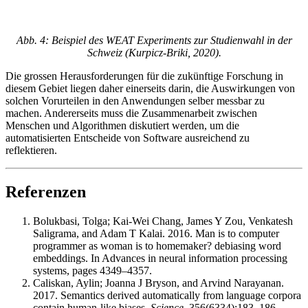
Abb. 4: Beispiel des WEAT Experiments zur Studienwahl in der
Schweiz (Kurpicz-Briki, 2020).
Die grossen Herausforderungen für die zukünftige Forschung in
diesem Gebiet liegen daher einerseits darin, die Auswirkungen von
solchen Vorurteilen in den Anwendungen selber messbar zu
machen. Andererseits muss die Zusammenarbeit zwischen
Menschen und Algorithmen diskutiert werden, um die
automatisierten Entscheide von Software ausreichend zu
reflektieren.
Referenzen
Bolukbasi, Tolga; Kai-Wei Chang, James Y Zou, Venkatesh
Saligrama, and Adam T Kalai. 2016. Man is to computer
programmer as woman is to homemaker? debiasing word
embeddings. In Advances in neural information processing
systems, pages 4349–4357.
Caliskan, Aylin; Joanna J Bryson, and Arvind Narayanan.
2017. Semantics derived automatically from language corpora
contain human-like biases.
Science
, 356(6334):183–186.