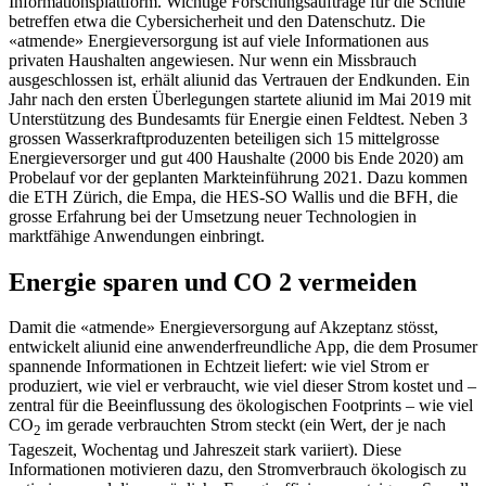
Informationsplattform. Wichtige Forschungsaufträge für die Schule
betreffen etwa die Cybersicherheit und den Datenschutz. Die
«atmende» Energieversorgung ist auf viele Informationen aus
privaten Haushalten angewiesen. Nur wenn ein Missbrauch
ausgeschlossen ist, erhält aliunid das Vertrauen der Endkunden. Ein
Jahr nach den ersten Überlegungen startete aliunid im Mai 2019 mit
Unterstützung des Bundesamts für Energie einen Feldtest. Neben 3
grossen Wasserkraftproduzenten beteiligen sich 15 mittelgrosse
Energieversorger und gut 400 Haushalte (2000 bis Ende 2020) am
Probelauf vor der geplanten Markteinführung 2021. Dazu kommen
die ETH Zürich, die Empa, die HES-SO Wallis und die BFH, die
grosse Erfahrung bei der Umsetzung neuer Technologien in
marktfähige Anwendungen einbringt.
Energie sparen und CO 2 vermeiden
Damit die «atmende» Energieversorgung auf Akzeptanz stösst,
entwickelt aliunid eine anwenderfreundliche App, die dem Prosumer
spannende Informationen in Echtzeit liefert: wie viel Strom er
produziert, wie viel er verbraucht, wie viel dieser Strom kostet und –
zentral für die Beeinflussung des ökologischen Footprints – wie viel
CO
im gerade verbrauchten Strom steckt (ein Wert, der je nach
2
Tageszeit, Wochentag und Jahreszeit stark variiert). Diese
Informationen motivieren dazu, den Stromverbrauch ökologisch zu