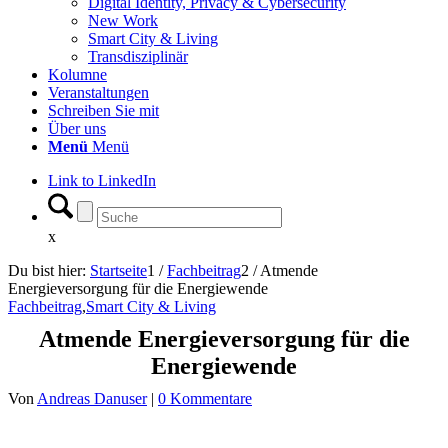
Digital Identity, Privacy & Cybersecurity
New Work
Smart City & Living
Transdisziplinär
Kolumne
Veranstaltungen
Schreiben Sie mit
Über uns
Menü
Menü
Link to LinkedIn
x
Du bist hier:
Startseite
1
/
Fachbeitrag
2
/
Atmende
Energieversorgung für die Energiewende
Fachbeitrag
,
Smart City & Living
Atmende Energieversorgung für die
Energiewende
Von
Andreas Danuser
|
0 Kommentare