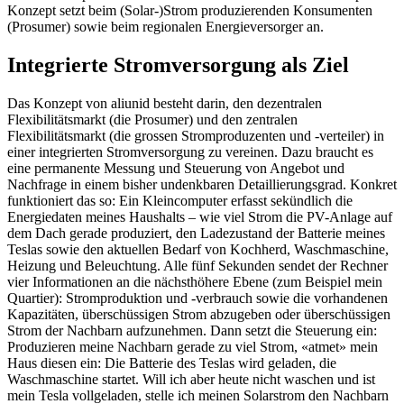
Konzept setzt beim (Solar-)Strom produzierenden Konsumenten
(Prosumer) sowie beim regionalen Energieversorger an.
Integrierte Stromversorgung als Ziel
Das Konzept von aliunid besteht darin, den dezentralen
Flexibilitätsmarkt (die Prosumer) und den zentralen
Flexibilitätsmarkt (die grossen Stromproduzenten und -verteiler) in
einer integrierten Stromversorgung zu vereinen. Dazu braucht es
eine permanente Messung und Steuerung von Angebot und
Nachfrage in einem bisher undenkbaren Detaillierungsgrad. Konkret
funktioniert das so: Ein Kleincomputer erfasst sekündlich die
Energiedaten meines Haushalts – wie viel Strom die PV-Anlage auf
dem Dach gerade produziert, den Ladezustand der Batterie meines
Teslas sowie den aktuellen Bedarf von Kochherd, Waschmaschine,
Heizung und Beleuchtung. Alle fünf Sekunden sendet der Rechner
vier Informationen an die nächsthöhere Ebene (zum Beispiel mein
Quartier): Stromproduktion und -verbrauch sowie die vorhandenen
Kapazitäten, überschüssigen Strom abzugeben oder überschüssigen
Strom der Nachbarn aufzunehmen. Dann setzt die Steuerung ein:
Produzieren meine Nachbarn gerade zu viel Strom, «atmet» mein
Haus diesen ein: Die Batterie des Teslas wird geladen, die
Waschmaschine startet. Will ich aber heute nicht waschen und ist
mein Tesla vollgeladen, stelle ich meinen Solarstrom den Nachbarn