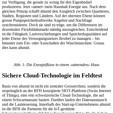
zur Verfügung, die gerade zu wenig für den Eigenbedarf
produzieren. Jetzt «atmet» mein Haushalt Energie aus. Nach dem
gleichen Prinzip schafft aliunid den Ausgleich zwischen Quartieren,
Städten, Regionen und Ländern. Auf der obersten Ebene können
grosse Pumpspeicherkraftwerke Angebot und Nachfrage
synchronisieren. Doch sie sind zu träge, um die Differenzen im
dezentralen Flexibilitätsmarkt ständig auszugleichen. Entscheidend
ist die Fähigkeit, Lastverschiebungen und Speicherkapazitäten auf
jeder Ebene des Versorgungsnetzes flexibel zu managen – bis
hinunter zum Ein- oder Ausschalten der Waschmaschine. Genau
dies kann aliunid.
Abb. 1: Die Energieflüsse in einem «atmenden» Haus
Sichere Cloud-Technologie im Feldtest
Basis von aliunid ist nicht ein zentraler Grossrechner, sondern die
ursprünglich an der BFH konzipierte SIOT-Plattform (Swiss Internet
of Things), eine rein schweizerische Cloud-Technologie, die auf
einem Schwarmansatz basiert. Darüber laufen der Datenaustausch
und die Laststeuerung. Innerhalb des Start-up-Unternehmens aliunid
ist die BFH die Partnerin für die IoT-gestützte