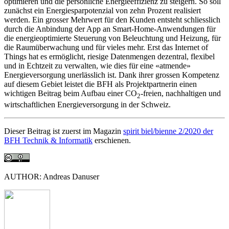
optimieren und die persönliche Energieeffizienz zu steigern. So soll
zunächst ein Energiesparpotenzial von zehn Prozent realisiert
werden. Ein grosser Mehrwert für den Kunden entsteht schliesslich
durch die Anbindung der App an Smart-Home-Anwendungen für
die energieoptimierte Steuerung von Beleuchtung und Heizung, für
die Raumüberwachung und für vieles mehr. Erst das Internet of
Things hat es ermöglicht, riesige Datenmengen dezentral, flexibel
und in Echtzeit zu verwalten, wie dies für eine «atmende»
Energieversorgung unerlässlich ist. Dank ihrer grossen Kompetenz
auf diesem Gebiet leistet die BFH als Projektpartnerin einen
wichtigen Beitrag beim Aufbau einer CO
-freien, nachhaltigen und
2
wirtschaftlichen Energieversorgung in der Schweiz.
Dieser Beitrag ist zuerst im Magazin
spirit biel/bienne 2/2020 der
BFH Technik & Informatik
erschienen.
AUTHOR: Andreas Danuser