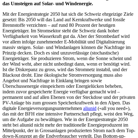
das Umsteigen auf Solar- und Windenergie.
Mit der Energiestrategie 2050 hat sich die Schweiz ehrgeizige Ziele
gesetzt: Bis 2050 will das Land auf Kernkraftwerke und fossile
Brennstoffe verzichten – auf rund 80 Prozent der heutigen
Energieträger. Im Stromsektor steht die Schweiz dank hoher
Verfügbarkeit von Wasserkraft gut da. Aber der Strombedarf wird
vor allem infolge zunehmender E-Mobilität und Digitalisierung
massiv steigen. Solar- und Windanlagen können die Nachfrage im
Prinzip decken. Doch es sind unzuverlässige (stochastische)
Energieträger. Sie produzieren Strom, wenn die Sonne scheint und
der Wind weht, aber nicht unbedingt dann, wenn er benötigt wird.
Ist die Diskrepanz zu gross, wird das Stromnetz instabil, und der
Blackout droht. Eine ökologische Stromversorgung muss also
Angebot und Nachfrage in Einklang bringen sowie
Überschussenergie einspeichern oder Energielücken beheben,
indem zuvor gespeicherte Energie verfügbar gemacht wird –
permanent und auf allen Ebenen von der Steckdose und der privaten
PV-Anlage bis zum grossen Speicherkraftwerk in den Alpen. Das
digitale Energieversorgungsunternehmen
aliunid
(«all you need»),
das mit der BFH eine intensive Partnerschaft pflegt, weist den Weg,
um die Aufgabe zu bewältigen. Wie in der Energiestrategie 2050
steht bei aliunid nicht mehr der traditionelle Energieproduzent im
Mittelpunkt, der in Grossanlagen produzierten Strom nach dem Top-
down-Konzept an die Endverbraucher verteilt. Das Bottom-up-