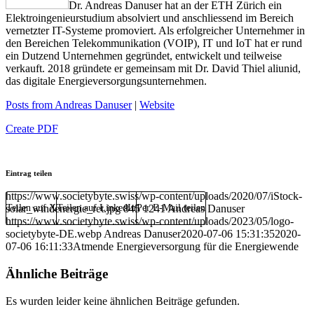
Dr. Andreas Danuser hat an der ETH Zürich ein
Elektroingenieurstudium absolviert und anschliessend im Bereich
vernetzter IT-Systeme promoviert. Als erfolgreicher Unternehmer in
den Bereichen Telekommunikation (VOIP), IT und IoT hat er rund
ein Dutzend Unternehmen gegründet, entwickelt und teilweise
verkauft. 2018 gründete er gemeinsam mit Dr. David Thiel aliunid,
das digitale Energieversorgungsunternehmen.
Posts from Andreas Danuser
|
Website
Create PDF
Eintrag teilen
https://www.societybyte.swiss/wp-content/uploads/2020/07/iStock-
solar_windenergie_ret.jpg
Teilen auf X
Teilen auf LinkedIn
845
Per E-Mail teilen
1241
Andreas Danuser
https://www.societybyte.swiss/wp-content/uploads/2023/05/logo-
societybyte-DE.webp
Andreas Danuser
2020-07-06 15:31:35
2020-
07-06 16:11:33
Atmende Energieversorgung für die Energiewende
Ähnliche Beiträge
Es wurden leider keine ähnlichen Beiträge gefunden.