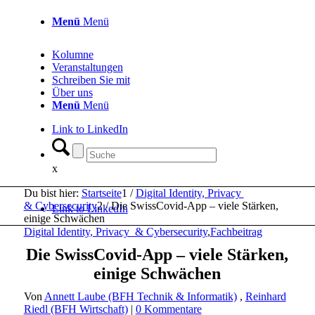
Menü
Menü
Kolumne
Veranstaltungen
Schreiben Sie mit
Über uns
Menü
Menü
Link to LinkedIn
x
Du bist hier:
Startseite
1
/
Digital Identity, Privacy
& Cybersecurity
2
/
Die SwissCovid-App – viele Stärken,
Link to LinkedIn
einige Schwächen
Digital Identity, Privacy & Cybersecurity
,
Fachbeitrag
Die SwissCovid-App – viele Stärken,
einige Schwächen
Von
Annett Laube (BFH Technik & Informatik)
,
Reinhard
Riedl (BFH Wirtschaft)
|
0 Kommentare