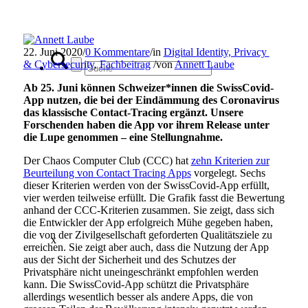
22. Juni 2020
/
0 Kommentare
/
in
Digital Identity, Privacy
& Cybersecurity
,
Fachbeitrag
/
von
Annett Laube
Ab 25. Juni können Schweizer*innen die SwissCovid-
App nutzen, die bei der Eindämmung des Coronavirus
das klassische Contact-Tracing ergänzt. Unsere
Forschenden haben die App vor ihrem Release unter
die Lupe genommen – eine Stellungnahme.
Der Chaos Computer Club (CCC) hat
zehn Kriterien zur
Beurteilung von Contact Tracing Apps
vorgelegt. Sechs
dieser Kriterien werden von der SwissCovid-App erfüllt,
vier werden teilweise erfüllt. Die Grafik fasst die Bewertung
anhand der CCC-Kriterien zusammen. Sie zeigt, dass sich
die Entwickler der App erfolgreich Mühe gegeben haben,
die von der Zivilgesellschaft geforderten Qualitätsziele zu
x
erreichen. Sie zeigt aber auch, dass die Nutzung der App
aus der Sicht der Sicherheit und des Schutzes der
Privatsphäre nicht uneingeschränkt empfohlen werden
kann. Die SwissCovid-App schützt die Privatsphäre
allerdings wesentlich besser als andere Apps, die von