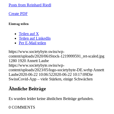
Posts from Reinhard Riedl
Create PDF
Eintrag teilen
Teilen auf X
Teilen auf LinkedIn
Per E-Mail teilen
https://www.societybyte.swiss/wp-
content/uploads/2020/06/iStock-1219999591_ret-scaled.jpg
1280
1920
Annett Laube
https://www.societybyte.swiss/wp-
content/uploads/2023/05/logo-societybyte-DE.webp
Annett
Laube
2020-06-22 10:06:52
2020-06-22 10:17:09
Die
SwissCovid-App – viele Stärken, einige Schwächen
Ähnliche Beiträge
Es wurden leider keine ähnlichen Beiträge gefunden.
0
COMMENTS