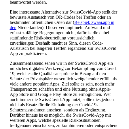
beantwortet werden.
Eine interessante Alternative zur SwissCovid-App stellt der
bewusste Austausch von QR-Codes bei Treffen oder an
bestimmten öffentlichen Orten dar (
Beispiel: zwaai.app in
den
Niederlanden). Dieser verlangt mehr Aufwand und
erfasst zufällige Begegnungen nicht, dafür ist die dabei
stattfindende Risikobeurteilung voraussichtlich
zuverlässiger. Deshalb macht es Sinn, diesen Code-
Austausch bei längeren Treffen ergänzend zur SwissCovid-
App zu praktizieren.
Zusammenfassend sehen wir in der SwissCovid-App ein
nützliches digitales Werkzeug zur Bekämpfung von Covid-
19, welches die Qualitätsansprüche in Bezug auf den
Schutz der Privatsphäre wesentlich weitgehender erfüllt als
viele andere populäre Apps. Ziel sollte es sein, noch mehr
Transparenz zu schaffen und eine Nutzung ohne Apple-
App-Store und Google-Play-Store zu ermöglichen. Wer
auch immer die SwissCovid-App nutzt, sollte dies jedoch
nicht als Ersatz für die Einhaltung der Covid-19-
Schutzmassnahmen ansehen, sondern als Ergänzung.
Darüber hinaus ist es möglich, die SwissCovid-App mit
weiteren Apps, welche spezielle Risikosituationen
treffgenauer einschätzen, zu kombinieren oder entsprechend